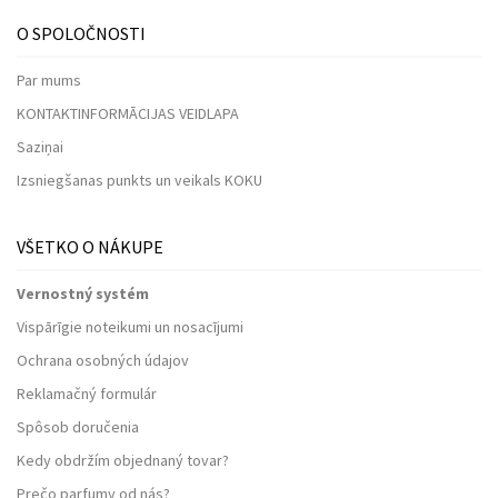
O SPOLOČNOSTI
Par mums
KONTAKTINFORMĀCIJAS VEIDLAPA
Saziņai
Izsniegšanas punkts un veikals KOKU
VŠETKO O NÁKUPE
Vernostný systém
Vispārīgie noteikumi un nosacījumi
Ochrana osobných údajov
Reklamačný formulár
Spôsob doručenia
Kedy obdržím objednaný tovar?
Prečo parfumy od nás?