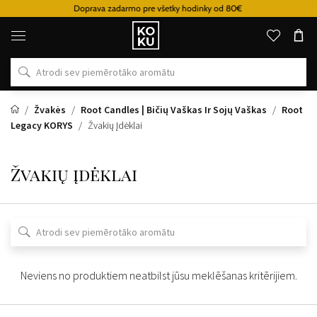
Doprava zadarmo pre všetky hodinky od 80€
Oriģinālie
parfimērijas
izstrādājumi
un
pulksteņi
vienā
vietā
Žvakės
Root Candles | Bičių Vaškas Ir Sojų Vaškas
Root
Legacy KORYS
Žvakių Įdėklai
Žvakių įdėklai
Neviens no produktiem neatbilst jūsu meklēšanas kritērijiem.