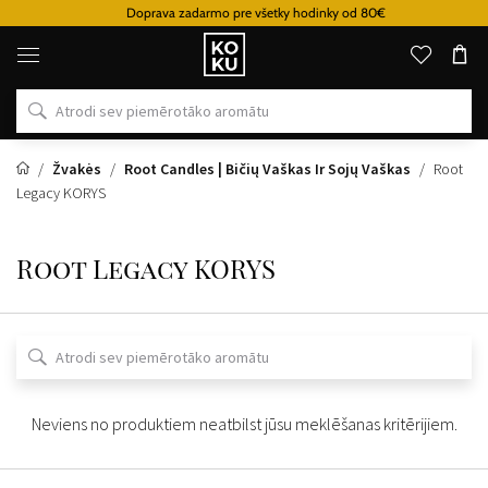
Doprava zadarmo pre všetky hodinky od 80€
Oriģinālie
parfimērijas
izstrādājumi
un
pulksteņi
vienā
vietā
Žvakės
Root Candles | Bičių Vaškas Ir Sojų Vaškas
Root
Legacy KORYS
Root Legacy KORYS
Neviens no produktiem neatbilst jūsu meklēšanas kritērijiem.