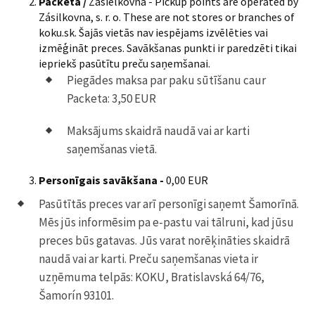
Packeta /
Zasielkovňa - Pickup points are operated by
Zásilkovna, s. r. o. These are not stores or branches of
koku.sk. Šajās vietās nav iespējams izvēlēties vai
izmēģināt preces. Savākšanas punkti ir paredzēti tikai
iepriekš pasūtītu preču saņemšanai.
Piegādes maksa par paku sūtīšanu caur
Packeta: 3,50 EUR
Maksājums skaidrā naudā vai ar karti
saņemšanas vietā.
Personīgais savākšana -
0,00 EUR
Pasūtītās preces var arī personīgi saņemt Šamorīnā.
Mēs jūs informēsim pa e-pastu vai tālruni, kad jūsu
preces būs gatavas. Jūs varat norēķināties skaidrā
naudā vai ar karti. Preču saņemšanas vieta ir
uzņēmuma telpās: KOKU, Bratislavská 64/76,
Šamorín 93101.