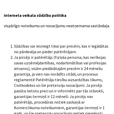
Interneta veikala sūdzību politika
vispārīgo noteikumu un nosacījumu neatņemama sastāvdaļa.
Sūdzības var iesniegt tikai par precēm, kas ir iegādātas
no pārdevēja un pieder patērētājam.
Ja pircējs ir patērētājs (fiziska persona, kas nerīkojas
savas uzņēmējdarbības, nodarbinātības vai profesijas
ietvaros), visām piedāvātajām precēm ir 24 mēnešu
garantija, ja vien nav norādīts citādi, un procesus
reglamentē Patērētāju tiesību aizsardzības likums,
Civilkodekss un šie pretenziju nosacījumi. Ja pircējs
pasūta lietotu preci un ir informēts par tās stāvokli,
garantijas termiņš ir 12 mēneši. Ja pircējs nav
patērētājs, procedūras notiek saskaņā ar
Komerclikuma noteikumiem, garantijas termiņš ir 1
gads, un šie pretenziju nosacījumi netiek piemēroti.