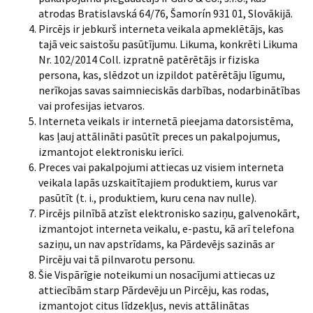
atrodas Bratislavská 64/76, Šamorín 931 01, Slovākijā.
Pircējs ir jebkurš interneta veikala apmeklētājs, kas
tajā veic saistošu pasūtījumu. Likuma, konkrēti Likuma
Nr. 102/2014 Coll. izpratnē patērētājs ir fiziska
persona, kas, slēdzot un izpildot patērētāju līgumu,
nerīkojas savas saimnieciskās darbības, nodarbinātības
vai profesijas ietvaros.
Interneta veikals ir internetā pieejama datorsistēma,
kas ļauj attālināti pasūtīt preces un pakalpojumus,
izmantojot elektronisku ierīci.
Preces vai pakalpojumi attiecas uz visiem interneta
veikala lapās uzskaitītajiem produktiem, kurus var
pasūtīt (t. i., produktiem, kuru cena nav nulle).
Pircējs pilnībā atzīst elektronisko saziņu, galvenokārt,
izmantojot interneta veikalu, e-pastu, kā arī telefona
saziņu, un nav apstrīdams, ka Pārdevējs sazinās ar
Pircēju vai tā pilnvarotu personu.
Šie Vispārīgie noteikumi un nosacījumi attiecas uz
attiecībām starp Pārdevēju un Pircēju, kas rodas,
izmantojot citus līdzekļus, nevis attālinātas