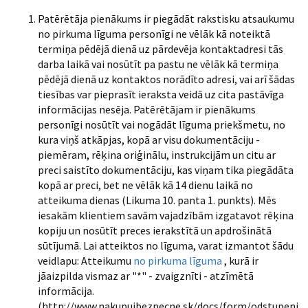
Patērētāja pienākums ir piegādāt rakstisku atsaukumu
no pirkuma līguma personīgi ne vēlāk kā noteiktā
termiņa pēdējā dienā uz pārdevēja kontaktadresi tās
darba laikā vai nosūtīt pa pastu ne vēlāk kā termiņa
pēdējā dienā uz kontaktos norādīto adresi, vai arī šādas
tiesības var pieprasīt ieraksta veidā uz cita pastāvīga
informācijas nesēja. Patērētājam ir pienākums
personīgi nosūtīt vai nogādāt līguma priekšmetu, no
kura viņš atkāpjas, kopā ar visu dokumentāciju -
piemēram, rēķina oriģinālu, instrukcijām un citu ar
preci saistīto dokumentāciju, kas viņam tika piegādāta
kopā ar preci, bet ne vēlāk kā 14 dienu laikā no
atteikuma dienas (Likuma 10. panta 1. punkts). Mēs
iesakām klientiem savām vajadzībām izgatavot rēķina
kopiju un nosūtīt preces ierakstītā un apdrošinātā
sūtījumā. Lai atteiktos no līguma, varat izmantot šādu
veidlapu: Atteikumu
no pirkuma līguma
, kurā ir
jāaizpilda vismaz ar "*" - zvaigznīti - atzīmētā
informācija.
(http://www.nakupujbezpecne.sk/docs/form/odstupenie