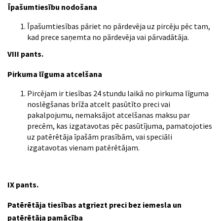
Īpašumtiesību nodošana
Īpašumtiesības pāriet no pārdevēja uz pircēju pēc tam,
kad prece saņemta no pārdevēja vai pārvadātāja.
VIII pants.
Pirkuma līguma atcelšana
Pircējam ir tiesības 24 stundu laikā no pirkuma līguma
noslēgšanas brīža atcelt pasūtīto preci vai
pakalpojumu, nemaksājot atcelšanas maksu par
precēm, kas izgatavotas pēc pasūtījuma, pamatojoties
uz patērētāja īpašām prasībām, vai speciāli
izgatavotas vienam patērētājam.
IX pants.
Patērētāja tiesības atgriezt preci bez iemesla un
patērētāja pamācība