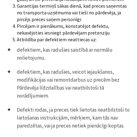
Garantijas termiņš sākas dienā, kad preces saņemtas
no transporta uzņēmuma vai tieši no pārdevēja, ja
pircējs preces saņem personīgi.
Pircējam ir pienākums, konstatējot defektu,
nekavējoties iesniegt pārdevējam pretenziju.
Atbildība par defektiem neattiecas uz:
defektiem, kas radušies saistībā ar normālu
nolietojumu.
defektiem, kas radušies, veicot iejaukšanos,
modifikācijas vai remontdarbus uz precēm bez
Pārdevēja līdzdalības vai neatbilstoši tā
norādījumiem.
Defekti rodas, ja preces tiek lietotas neatbilstoši to
lietošanas instrukcijām, mērķiem, kam tās nav
paredzētas, vai ja preces netiek pienācīgi koptas.