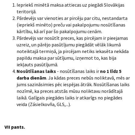
Iepriekš minētā maksa attiecas uz piegādi Slovākijas
teritorijā.
Pārdevējs var vienoties ar pircēju par citu, nestandarta
(iepriekš minēto) preču vai pakalpojumu nosūtīšanas
kārtību, kā arī par šo pakalpojumu cenām.
Pārdevējs var nosūtīt preces, kas pircējam ir pieejamas
uzreiz, un pārējo pasūtījumu piegādāt vēlāk likumā
noteiktajā termiņā, ja pircējam netiks iekasēta nekāda
papildu maksa par sūtījumu, izņemot to, kas bija
iekļauts pasūtījumā.
Nosūtīšanas laiks
- nosūtīšanas laiks ir
no 1 līdz 5
darba dienām
. Ja kādas preces nebūs noliktavā, mēs ar
jums sazināsimies pēc iespējas ātrāk. Nosūtīšanas laiks
nozīmē, ka preces atstās mūsu noliktavu norādītajā
laikā. Galīgais piegādes laiks ir atkarīgs no piegādes
veida (Zásielkovňa, GLS,...).
VII pants.