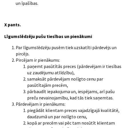
un īpašības.
X pants.
Līgumslēdzēju pušu tiesības un pienākumi
Par līgumslēdzēju pusēm tiek uzskatīti pārdevējs un
pircējs.
Pircējam ir pienākums:
paņemt pasūtītās preces (pārdevējam ir tiesības
uz zaudējumu atlīdzību),
samaksāt pārdevējam nolīgto cenu par
pasūtītajām precēm,
pārbaudīt iepakojuma un, iespējams, arī pašu
preču nevainojamību, kad tās tiek saņemtas.
Pārdevējam ir pienākums:
piegādāt klientam preces vajadzīgajā kvalitātē,
daudzumā un par nolīgto cenu,
kopā ar precēm vai pēc tam nosūtīt klientam