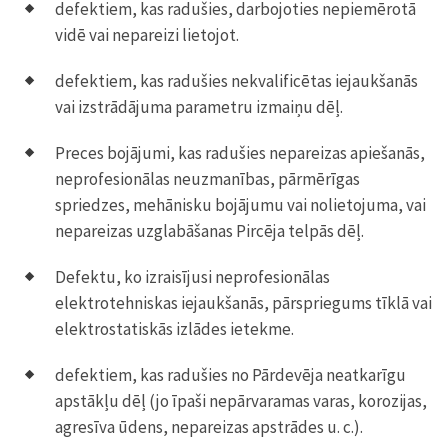
defektiem, kas radušies, darbojoties nepiemērotā
vidē vai nepareizi lietojot.
defektiem, kas radušies nekvalificētas iejaukšanās
vai izstrādājuma parametru izmaiņu dēļ.
Preces bojājumi, kas radušies nepareizas apiešanās,
neprofesionālas neuzmanības, pārmērīgas
spriedzes, mehānisku bojājumu vai nolietojuma, vai
nepareizas uzglabāšanas Pircēja telpās dēļ.
Defektu, ko izraisījusi neprofesionālas
elektrotehniskas iejaukšanās, pārspriegums tīklā vai
elektrostatiskās izlādes ietekme.
defektiem, kas radušies no Pārdevēja neatkarīgu
apstākļu dēļ (jo īpaši nepārvaramas varas, korozijas,
agresīva ūdens, nepareizas apstrādes u. c.).