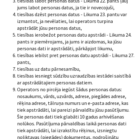
tiesības labot personas datus - Likuma 22. pants ļauj
jums labot personas datus, ja tie ir novecojuši,
tiesības dzēst personas datus - Likuma 23. pantu var
izmantot, ja nevēlaties, lai operators turpina
apstrādāt jūsu personas datus,
tiesības ierobežot personas datu apstrādi - Likuma 24.
pants ir piemērojams, ja jums ir aizdomas, ka jūsu
personas dati ir apstrādāti, pārkāpjot likumu,
tiesības iebilst pret personas datu apstrādi - Likuma 27.
pants,
tiesības uz datu pārnesamību,
tiesības iesniegt sūdzību uzraudzības iestādei saistībā
ar apstrādātajiem personas datiem.
Operators no pircēja iegūst šādus personas datus:
nosaukums, vārds, uzvārds, adrese, piegādes adrese,
rēķina adrese, tālruņa numurs un e-pasta adrese, kas
tiek apstrādāti, lai pareizi pārvaldītu jūsu pasūtījumu.
Šie personas dati tiek glabāti 10 gadus arhivēšanas
nolūkos. Pasūtījuma pārvaldības laikā personas dati
tiek apstrādāti, lai izrakstītu rēķinus, izsniegtu
noliktavas (piegādes) dokumentus, nodrošinātu