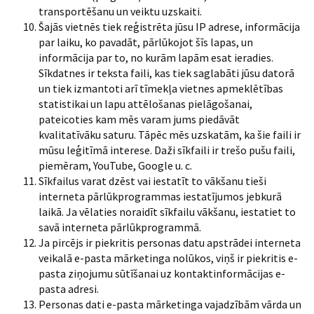
transportēšanu un veiktu uzskaiti.
Šajās vietnēs tiek reģistrēta jūsu IP adrese, informācija
par laiku, ko pavadāt, pārlūkojot šīs lapas, un
informācija par to, no kurām lapām esat ieradies.
Sīkdatnes ir teksta faili, kas tiek saglabāti jūsu datorā
un tiek izmantoti arī tīmekļa vietnes apmeklētības
statistikai un lapu attēlošanas pielāgošanai,
pateicoties kam mēs varam jums piedāvāt
kvalitatīvāku saturu. Tāpēc mēs uzskatām, ka šie faili ir
mūsu leģitīmā interese. Daži sīkfaili ir trešo pušu faili,
piemēram, YouTube, Google u. c.
Sīkfailus varat dzēst vai iestatīt to vākšanu tieši
interneta pārlūkprogrammas iestatījumos jebkurā
laikā. Ja vēlaties noraidīt sīkfailu vākšanu, iestatiet to
savā interneta pārlūkprogrammā.
Ja pircējs ir piekritis personas datu apstrādei interneta
veikalā e-pasta mārketinga nolūkos, viņš ir piekritis e-
pasta ziņojumu sūtīšanai uz kontaktinformācijas e-
pasta adresi.
Personas dati e-pasta mārketinga vajadzībām vārda un