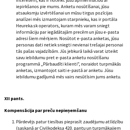
interesēm, kas ir noteikt jūsu apmierinātību ar
iepirkšanos pie mums. Anketu nosūtīšanai, jūsu
atsauksmju izvērtēšanai un mūsu tirgus pozīcijas
analīzei mēs izmantojam starpnieku, kas ir portāla
Heureka.sk operators, kuram mēs varam sniegt
informāciju par iegādātajām precēm un jūsu e-pasta
adresi šiem mērķiem. Nosūtot e-pasta anketas, jūsu
personas dati netiek sniegti nevienai trešajai personai
tās pašas vajadzībām. Jūs jebkurā laikā varat izteikt
savu iebildumu pret e-pasta anketu nosūtīšanu
programmā
„
Pārbaudīti klienti
”
, noraidot turpmākās
anketas, izmantojot saiti e-pastā ar anketu. Jūsu
iebildumu gadījumā mēs vairs nesūtīsim jums anketu.
XII pants.
Kompensācija par preču nepieņemšanu
Pārdevējs patur tiesības pieprasīt zaudējumu atlīdzību
(saskaņā ar Civilkodeksa 420. pantu un turpmākajiem