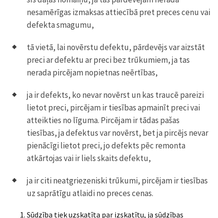
nesamērīgas izmaksas attiecībā pret preces cenu vai
defekta smagumu,
tā vietā, lai novērstu defektu, pārdevējs var aizstāt
preci ar defektu ar preci bez trūkumiem, ja tas
nerada pircējam nopietnas neērtības,
ja ir defekts, ko nevar novērst un kas traucē pareizi
lietot preci, pircējam ir tiesības apmainīt preci vai
atteikties no līguma. Pircējam ir tādas pašas
tiesības, ja defektus var novērst, bet ja pircējs nevar
pienācīgi lietot preci, jo defekts pēc remonta
atkārtojas vai ir liels skaits defektu,
ja ir citi neatgriezeniski trūkumi, pircējam ir tiesības
uz saprātīgu atlaidi no preces cenas.
Sūdzība tiek uzskatīta par izskatītu, ja sūdzības