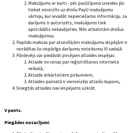
Maksājums ar karti - pēc pasūtījuma izveides jūs
tiekat novirzīts uz drošu PayU maksājumu
vārteju, kur ievadāt nepieciešamo informāciju. Ja
darījums ir autorizēts, maksājums tiek
apstrādāts nekavējoties. Mēs atbalstām drošus
maksājumus.
Papildu maksas par atsevišķām maksājumu iespējām ir
norādītas šo vispārīgo darījumu noteikumu VI sadaļā.
Pārdevējs var piedāvāt pircējam atlaides iespējas:
Atlaide no cenas par reģistrēšanos interneta
veikalā,
Atlaide atkārtotiem pirkumiem,
Atlaides pamatā ir vienreizējs atlaižu kupons,
Sniegtās atlaides nav iespējams uzkrāt.
V pants.
Piegādes nosacījumi