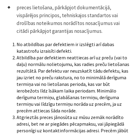
preces lietošana, pārkāpjot dokumentācijā,
vispārējos principos, tehniskajos standartos vai
drošības noteikumos norādītos nosacījumus vai
citādi pārkāpjot garantijas nosacījumus.
No atbildības par defektiem ir izslēgti arī dabas
katastrofu izraisīti defekti.
Atbildība par defektiem neattiecas arī uz preču (vai to
daļu) normālu nolietojumu, kas radies preču lietošanas
rezultātā. Par defektu var neuzskatīt tādu defektu, kas
jau izriet no preču rakstura, no to minimālā derīguma
termiņa vai no lietošanas perioda, kas var būt
ierobežots līdz īsākam laika periodam. Minimālo
derīguma termiņu, glabāšanas termiņu, derīguma
termiņu vai līdzīgu termiņu norāda uz precēm, ja uz
precēm attiecas šāda norāde.
Atgrieztās preces jānosūta uz mūsu zemāk norādīto
adresi, bet ne ar piegādes pēcapmaksu, vai jāpiegādā
personīgi uz kontaktinformācijas adresi. Precēm jābūt