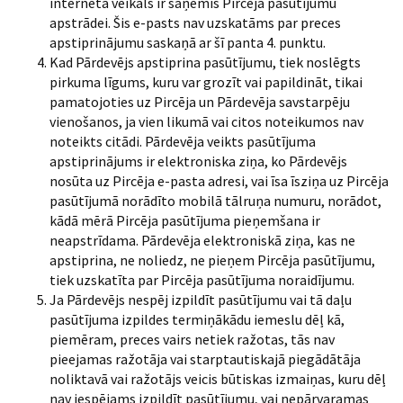
interneta veikals ir saņēmis Pircēja pasūtījumu
apstrādei. Šis e-pasts nav uzskatāms par preces
apstiprinājumu saskaņā ar šī panta 4. punktu.
Kad Pārdevējs apstiprina pasūtījumu, tiek noslēgts
pirkuma līgums, kuru var grozīt vai papildināt, tikai
pamatojoties uz Pircēja un Pārdevēja savstarpēju
vienošanos, ja vien likumā vai citos noteikumos nav
noteikts citādi. Pārdevēja veikts pasūtījuma
apstiprinājums ir elektroniska ziņa, ko Pārdevējs
nosūta uz Pircēja e-pasta adresi, vai īsa īsziņa uz Pircēja
pasūtījumā norādīto mobilā tālruņa numuru, norādot,
kādā mērā Pircēja pasūtījuma pieņemšana ir
neapstrīdama. Pārdevēja elektroniskā ziņa, kas ne
apstiprina, ne noliedz, ne pieņem Pircēja pasūtījumu,
tiek uzskatīta par Pircēja pasūtījuma noraidījumu.
Ja Pārdevējs nespēj izpildīt pasūtījumu vai tā daļu
pasūtījuma izpildes termiņākādu iemeslu dēļ kā,
piemēram, preces vairs netiek ražotas, tās nav
pieejamas ražotāja vai starptautiskajā piegādātāja
noliktavā vai ražotājs veicis būtiskas izmaiņas, kuru dēļ
nav iespējams izpildīt pasūtījumu, vai nepārvaramas