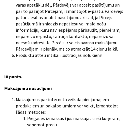
varas apstākļu dēļ, Pārdevējs var atcelt pasūtījumu un
par to paziņot Pircējam, izmantojot e-pastu. Pārdevējs
patur tiesības anulēt pasūtījumu arī tad, ja Pircējs
pasūtījumā ir sniedzis nepatiesu vai maldinošu
informāciju, kuru nav iespējams pārbaudīt, piemēram,
nepareizu e-pastu, tālruņa kontaktu, nepareizu vai
neesošu adresi. Ja Pircējs ir veicis avansa maksājumu,
Pārdevējam ir pienākums to atmaksāt 14 dienu laikā.
Produktu attēli ir tikai ilustrācijas nolūkiem!
IV pants.
Maksājuma nosacījumi
Maksājumus par interneta veikalā pieejamajiem
produktiem un pakalpojumiem var veikt, izmantojot
šādas metodes:
Piegādes izmaksas (jūs maksājat tieši kurjeram,
saņemot preci).