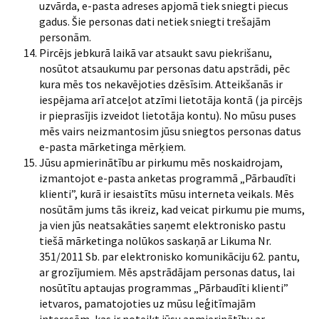
uzvārda, e-pasta adreses apjomā tiek sniegti piecus
gadus. Šie personas dati netiek sniegti trešajām
personām.
Pircējs jebkurā laikā var atsaukt savu piekrišanu,
nosūtot atsaukumu par personas datu apstrādi, pēc
kura mēs tos nekavējoties dzēsīsim. Atteikšanās ir
iespējama arī atceļot atzīmi lietotāja kontā (ja pircējs
ir pieprasījis izveidot lietotāja kontu). No mūsu puses
mēs vairs neizmantosim jūsu sniegtos personas datus
e-pasta mārketinga mērķiem.
Jūsu apmierinātību ar pirkumu mēs noskaidrojam,
izmantojot e-pasta anketas programmā
„
Pārbaudīti
klienti
”
, kurā ir iesaistīts mūsu interneta veikals. Mēs
nosūtām jums tās ikreiz, kad veicat pirkumu pie mums,
ja vien jūs neatsakāties saņemt elektronisko pastu
tiešā mārketinga nolūkos saskaņā ar Likuma Nr.
351/2011 Sb. par elektronisko komunikāciju 62. pantu,
ar grozījumiem. Mēs apstrādājam personas datus, lai
nosūtītu aptaujas programmas
„
Pārbaudīti klienti
”
ietvaros, pamatojoties uz mūsu leģitīmajām