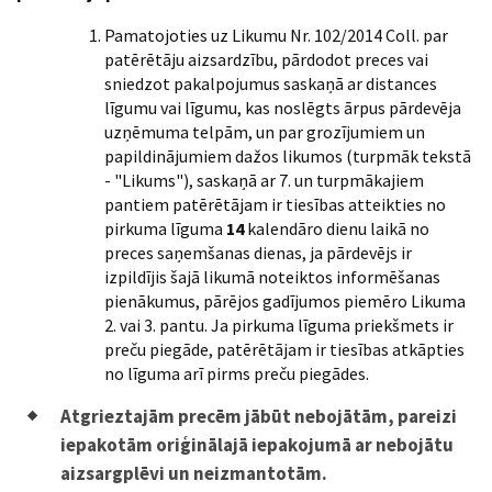
Pamatojoties uz Likumu Nr. 102/2014 Coll. par
patērētāju aizsardzību, pārdodot preces vai
sniedzot pakalpojumus saskaņā ar distances
līgumu vai līgumu, kas noslēgts ārpus pārdevēja
uzņēmuma telpām, un par grozījumiem un
papildinājumiem dažos likumos (turpmāk tekstā
- "Likums"), saskaņā ar 7. un turpmākajiem
pantiem patērētājam ir tiesības atteikties no
pirkuma līguma
14
kalendāro dienu laikā no
preces saņemšanas dienas, ja pārdevējs ir
izpildījis šajā likumā noteiktos informēšanas
pienākumus, pārējos gadījumos piemēro Likuma
2. vai 3. pantu. Ja pirkuma līguma priekšmets ir
preču piegāde, patērētājam ir tiesības atkāpties
no līguma arī pirms preču piegādes.
Atgrieztajām precēm jābūt nebojātām, pareizi
iepakotām oriģinālajā iepakojumā ar nebojātu
aizsargplēvi un neizmantotām.