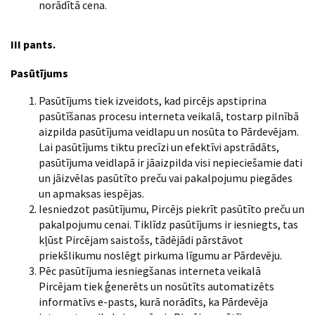
norādītā cena.
III pants.
Pasūtījums
Pasūtījums tiek izveidots, kad pircējs apstiprina
pasūtīšanas procesu interneta veikalā, tostarp pilnībā
aizpilda pasūtījuma veidlapu un nosūta to Pārdevējam.
Lai pasūtījums tiktu precīzi un efektīvi apstrādāts,
pasūtījuma veidlapā ir jāaizpilda visi nepieciešamie dati
un jāizvēlas pasūtīto preču vai pakalpojumu piegādes
un apmaksas iespējas.
Iesniedzot pasūtījumu, Pircējs piekrīt pasūtīto preču un
pakalpojumu cenai. Tiklīdz pasūtījums ir iesniegts, tas
kļūst Pircējam saistošs, tādējādi pārstāvot
priekšlikumu noslēgt pirkuma līgumu ar Pārdevēju.
Pēc pasūtījuma iesniegšanas interneta veikalā
Pircējam tiek ģenerēts un nosūtīts automatizēts
informatīvs e-pasts, kurā norādīts, ka Pārdevēja