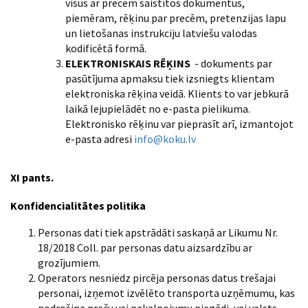
visus ar precēm saistītos dokumentus,
piemēram, rēķinu par precēm, pretenzijas lapu
un lietošanas instrukciju latviešu valodas
kodificētā formā.
ELEKTRONISKAIS RĒĶINS
- dokuments par
pasūtījuma apmaksu tiek izsniegts klientam
elektroniska rēķina veidā. Klients to var jebkurā
laikā lejupielādēt no e-pasta pielikuma.
Elektronisko rēķinu var pieprasīt arī, izmantojot
e-pasta adresi
info@koku.lv
XI pants.
Konfidencialitātes politika
Personas dati tiek apstrādāti saskaņā ar Likumu Nr.
18/2018 Coll. par personas datu aizsardzību ar
grozījumiem.
Operators nesniedz pircēja personas datus trešajai
personai, izņemot izvēlēto transporta uzņēmumu, kas