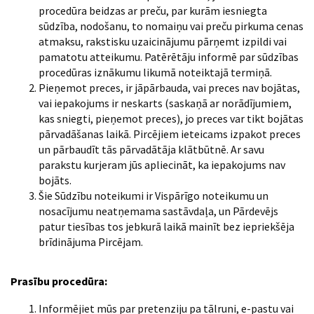
procedūra beidzas ar preču, par kurām iesniegta
sūdzība, nodošanu, to nomaiņu vai preču pirkuma cenas
atmaksu, rakstisku uzaicinājumu pārņemt izpildi vai
pamatotu atteikumu. Patērētāju informē par sūdzības
procedūras iznākumu likumā noteiktajā termiņā.
Pieņemot preces, ir jāpārbauda, vai preces nav bojātas,
vai iepakojums ir neskarts (saskaņā ar norādījumiem,
kas sniegti, pieņemot preces), jo preces var tikt bojātas
pārvadāšanas laikā. Pircējiem ieteicams izpakot preces
un pārbaudīt tās pārvadātāja klātbūtnē. Ar savu
parakstu kurjeram jūs apliecināt, ka iepakojums nav
bojāts.
Šie Sūdzību noteikumi ir Vispārīgo noteikumu un
nosacījumu neatņemama sastāvdaļa, un Pārdevējs
patur tiesības tos jebkurā laikā mainīt bez iepriekšēja
brīdinājuma Pircējam.
Prasību procedūra:
Informējiet mūs par pretenziju pa tālruni, e-pastu vai