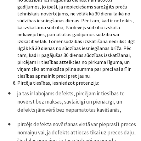
gadījumos, jo īpaši, ja nepieciešams sarežģīts preču
tehniskais novērtējums, ne vēlāk kā 30 dienu laikā no
sūdzības iesniegšanas dienas. Pēc tam, kad ir noteikts,
kā izskatāma sūdzība, Pārdevējs sūdzību izskata
nekavējoties; pamatotos gadījumos sūdzību var
izskatīt vēlāk. Tomēr sūdzības izskatīšana nedrīkst ilgt
ilgāk kā 30 dienas no sūdzības iesniegšanas brīža. Pēc
tam, kad ir pagājušas 30 dienas sūdzības izskatīšanai,
pircējam ir tiesības atteikties no pirkuma līguma, un
viņam tiks atmaksāta pilna summa par preci vai arī ir
tiesības apmainīt preci pret jaunu.
Pircēja tiesības, iesniedzot pretenziju:
ja tas ir labojams defekts, pircējam ir tiesības to
novērst bez maksas, savlaicīgi un pienācīgi, un
defekts jānovērš bez nepamatotas kavēšanās,
pircējs defekta novēršanas vietā var pieprasīt preces
nomaiņu vai, ja defekts attiecas tikai uz preces daļu,
šīs daļas nomaiņu, ja tas pārdevējam nerada