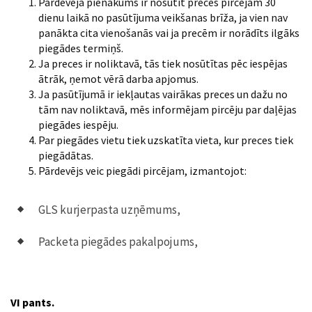
Pārdevēja pienākums ir nosūtīt preces pircējam 30
dienu laikā no pasūtījuma veikšanas brīža, ja vien nav
panākta cita vienošanās vai ja precēm ir norādīts ilgāks
piegādes termiņš.
Ja preces ir noliktavā, tās tiek nosūtītas pēc iespējas
ātrāk, ņemot vērā darba apjomus.
Ja pasūtījumā ir iekļautas vairākas preces un dažu no
tām nav noliktavā, mēs informējam pircēju par daļējas
piegādes iespēju.
Par piegādes vietu tiek uzskatīta vieta, kur preces tiek
piegādātas.
Pārdevējs veic piegādi pircējam, izmantojot:
GLS kurjerpasta uzņēmums,
Packeta piegādes pakalpojums,
VI pants.