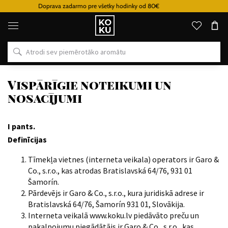
Lojalitātes programma
Oriģinālie
parfimērijas
izstrādājumi
un
pulksteņi
vienā
vietā
Vispārīgie noteikumi un
nosacījumi
I pants.
Definīcijas
Tīmekļa vietnes (interneta veikala) operators ir Garo &
Co., s.r.o., kas atrodas Bratislavská 64/76, 931 01
Šamorín.
Pārdevējs ir Garo & Co., s.r.o., kura juridiskā adrese ir
Bratislavská 64/76, Šamorín 931 01, Slovākija.
Interneta veikalā www.koku.lv piedāvāto preču un
pakalpojumu piegādātājs ir Garo & Co., s.r.o., kas