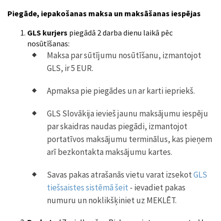
Piegāde, iepakošanas maksa un maksāšanas iespējas
GLS kurjers
piegādā 2 darba dienu laikā pēc
nosūtīšanas:
Maksa par sūtījumu nosūtīšanu, izmantojot
GLS, ir 5 EUR.
Apmaksa pie piegādes un ar karti iepriekš.
GLS Slovākija ievieš jaunu maksājumu iespēju
par skaidras naudas piegādi, izmantojot
portatīvos maksājumu terminālus, kas pieņem
arī bezkontakta maksājumu kartes.
Savas pakas atrašanās vietu varat izsekot
GLS
tiešsaistes sistēmā šeit
- ievadiet pakas
numuru un noklikšķiniet uz MEKLĒT.