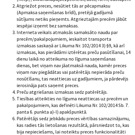
Atgriežot preces, nesūtiet tās ar pēcapmaksu
(Apmaksa saņemšanas brīdī), pretējā gadījumā
sūtījums netiks pieņemts. Atgrieztajām precēm jābūt
iespējai izņemt bez samaksas.
Interneta veikals atmaksās samaksāto naudu par
precēm/pakalpojumiem, ieskaitot transporta
izmaksas saskaņā ar Likuma Nr. 102/2014 3) §9, kā arī
izmaksas, kas pierādāmi iztērētas preču pasūtīšanai, 14
dienu laikā no atteikuma no līguma saņemšanas
dienas, bet viņam nav jāatmaksā nauda, kamēr preces
viņam nav piegādātas vai patērētājs nepierāda preču
nosūtīšanu, tas neattiecas uz gadījumiem, ja pārdevējs
ierosināja pats saņemt preces.
Preču atgriešanas izmaksas sedz patērētājs.
Tiesības atteikties no līguma neattiecas uz precēm un
pakalpojumiem, kas definēti Likuma Nr. 102/2014 Sb. 7.
panta 6. punkta a)-l) apakšpunktā.
Patērētājs sedz jebkādu preces vērtības samazinājumu,
kas radies tās lietošanas rezultātā, pārsniedzot to, kas
bija nepieciešams, lai noteiktu preces funkcionalitāti