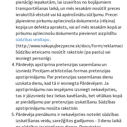
pienācīgi iepakotām, lai izvairītos no bojājumiem
transportēšanas laikā, un mēs iesakām nosūtīt preces
ierakstītā vēstulē vai kā apdrošinātu sūtījumu. Precei
jāpievieno pirkumu apliecinoša dokumenta (rēķina)
kopija un defekta apraksts, vai arī mēs iesakām kopā ar
pirkumu apliecinošu dokumentu pievienot aizpildītu
sūdzības veidlapu
.
(http://www.nakupujbezpecne.sk/docs/form/reklamacia.p
Sūdzību ieteicams nosūtīt rakstiski (pa pastu) vai
iesniegt personīgi.
Pārdevējs apstiprina pretenzijas saņemšanu un
izsniedz Pircējam atbilstošas formas pretenzijas
apstiprinājumu. Par pretenzijas saņemšanas dienu
uzskata dienu, kad tā ir iesniegta Pārdevējam. Ja
apstiprinājumu nav iespējams izsniegt nekavējoties,
tas ir jāizsniedz bez liekas kavēšanās, bet vēlākais kopā
ar pierādījumu par pretenzijas izskatīšanu. Sūdzības
apstiprinājumu nosūta rakstiski.
Pārdevēja pienākums ir nekavējoties noteikt sūdzības
izskatīšanas veidu, sarežģītos gadījumos - 3 dienu laikā
no sūdzības iesniegšanas dienas. Pamatotos