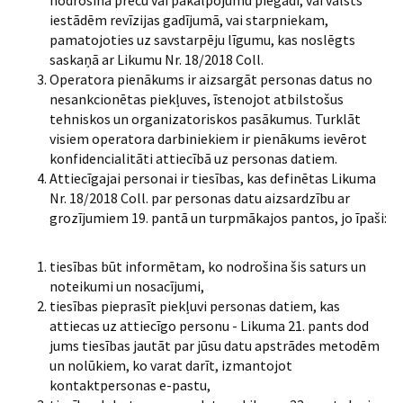
nodrošina preču vai pakalpojumu piegādi, vai valsts
iestādēm revīzijas gadījumā, vai starpniekam,
pamatojoties uz savstarpēju līgumu, kas noslēgts
saskaņā ar Likumu Nr. 18/2018 Coll.
Operatora pienākums ir aizsargāt personas datus no
nesankcionētas piekļuves, īstenojot atbilstošus
tehniskos un organizatoriskos pasākumus. Turklāt
visiem operatora darbiniekiem ir pienākums ievērot
konfidencialitāti attiecībā uz personas datiem.
Attiecīgajai personai ir tiesības, kas definētas Likuma
Nr. 18/2018 Coll. par personas datu aizsardzību ar
grozījumiem 19. pantā un turpmākajos pantos, jo īpaši:
tiesības būt informētam, ko nodrošina šis saturs un
noteikumi un nosacījumi,
tiesības pieprasīt piekļuvi personas datiem, kas
attiecas uz attiecīgo personu - Likuma 21. pants dod
jums tiesības jautāt par jūsu datu apstrādes metodēm
un nolūkiem, ko varat darīt, izmantojot
kontaktpersonas e-pastu,