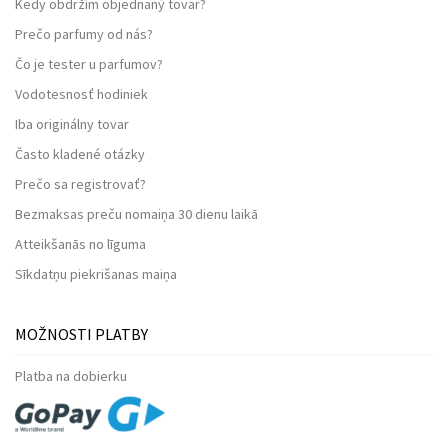
Kedy obdržím objednaný tovar?
Prečo parfumy od nás?
Čo je tester u parfumov?
Vodotesnosť hodiniek
Iba originálny tovar
Často kladené otázky
Prečo sa registrovať?
Bezmaksas preču nomaiņa 30 dienu laikā
Atteikšanās no līguma
Sīkdatņu piekrišanas maiņa
MOŽNOSTI PLATBY
Platba na dobierku