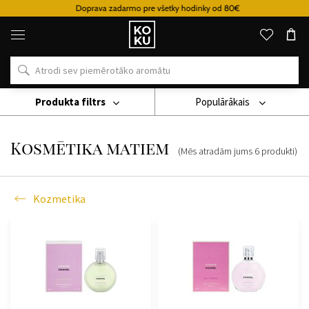
Doprava zadarmo pre všetky hodinky od 80€
Oriģinālie
parfimērijas
izstrādājumi
un
pulksteņi
vienā
vietā
Produkta filtrs
Populārākais
Kozmetika
Kosmētika Matiem
Kosmētika matiem
(Mēs atradām jums
6
produkti
)
Kozmetika