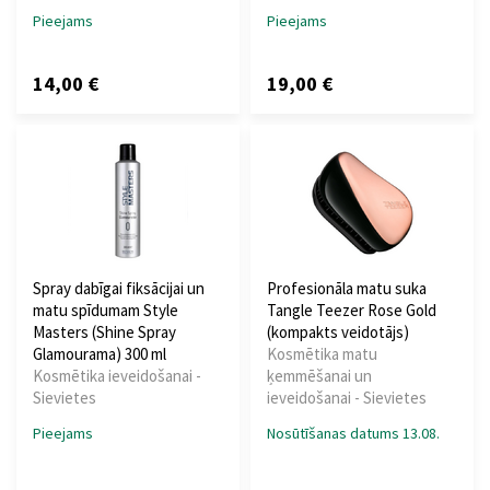
Pieejams
Pieejams
14,00 €
19,00 €
Spray dabīgai fiksācijai un
Profesionāla matu suka
matu spīdumam Style
Tangle Teezer Rose Gold
Masters (Shine Spray
(kompakts veidotājs)
Glamourama) 300 ml
Kosmētika matu
Kosmētika ieveidošanai -
ķemmēšanai un
Sievietes
ieveidošanai - Sievietes
Pieejams
Nosūtīšanas datums 13.08.