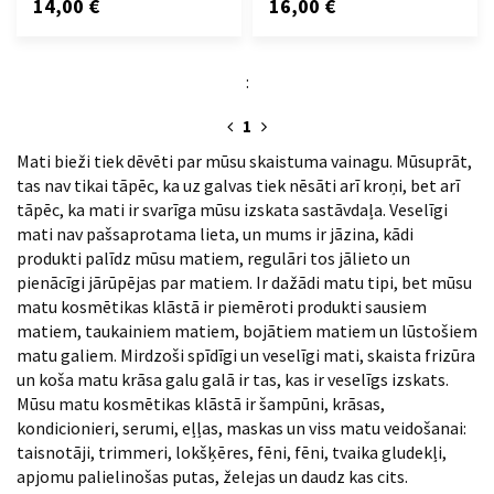
14,00 €
16,00 €
:
1
Mati bieži tiek dēvēti par mūsu skaistuma vainagu. Mūsuprāt,
tas nav tikai tāpēc, ka uz galvas tiek nēsāti arī kroņi, bet arī
tāpēc, ka mati ir svarīga mūsu izskata sastāvdaļa. Veselīgi
mati nav pašsaprotama lieta, un mums ir jāzina, kādi
produkti palīdz mūsu matiem, regulāri tos jālieto un
pienācīgi jārūpējas par matiem. Ir dažādi matu tipi, bet mūsu
matu kosmētikas klāstā ir piemēroti produkti sausiem
matiem, taukainiem matiem, bojātiem matiem un lūstošiem
matu galiem. Mirdzoši spīdīgi un veselīgi mati, skaista frizūra
un koša matu krāsa galu galā ir tas, kas ir veselīgs izskats.
Mūsu matu kosmētikas klāstā ir šampūni, krāsas,
kondicionieri, serumi, eļļas, maskas un viss matu veidošanai:
taisnotāji, trimmeri, lokšķēres, fēni, fēni, tvaika gludekļi,
apjomu palielinošas putas, želejas un daudz kas cits.