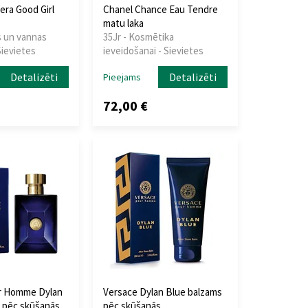
era Good Girl
Chanel Chance Eau Tendre
matu laka
s un vannas
35Jr - Kosmētika
Sievietes
ieveidošanai - Sievietes
Detalizēti
Detalizēti
Pieejams
72,00 €
r Homme Dylan
Versace Dylan Blue balzams
 pēc skūšanās
pēc skūšanās