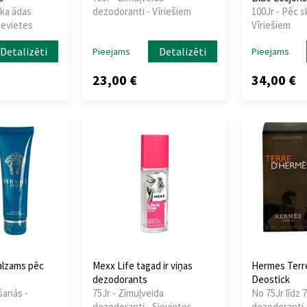
ika ādas
dezodoranti - Vīriešiem
100Jr - Pēc s
ievietes
Vīriešiem
Detalizēti
Detalizēti
Pieejams
Pieejams
23,00 €
34,00 €
alzams pēc
Mexx Life tagad ir viņas
Hermes Terr
dezodorants
Deostick
šanās -
75Jr - Zīmuļveida
No 75Jr līdz 
dezodoranti - Sievietes
dezodoranti -