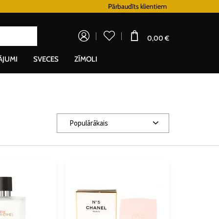
Lojalitātes programma
Pārbaudīts klientiem
Doprava zadarm
0,00 €
ĀJUMI
SVECES
ZĪMOLI
Populārākais