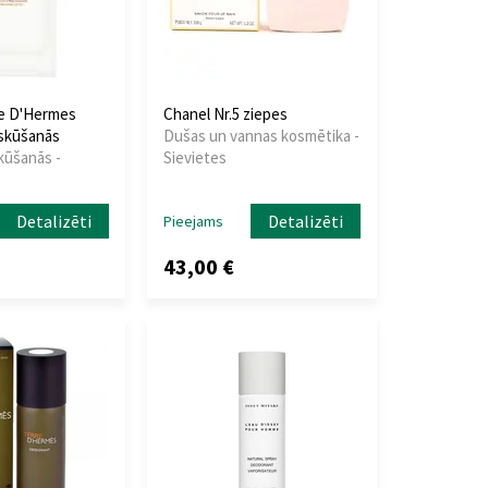
e D'Hermes
Chanel Nr.5 ziepes
 skūšanās
Dušas un vannas kosmētika -
kūšanās -
Sievietes
Detalizēti
Detalizēti
Pieejams
43,00 €