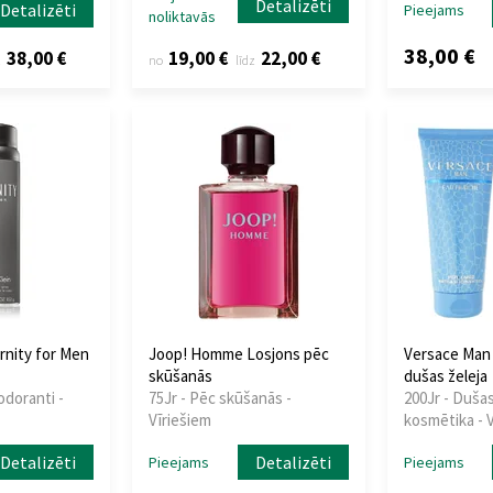
Detalizēti
Detalizēti
Pieejams
noliktavās
38,00 €
38,00 €
19,00 €
22,00 €
z
no
līdz
ernity for Men
Joop! Homme Losjons pēc
Versace Man 
skūšanās
dušas želeja
odoranti -
75Jr - Pēc skūšanās -
200Jr - Duša
Vīriešiem
kosmētika - 
Detalizēti
Detalizēti
Pieejams
Pieejams