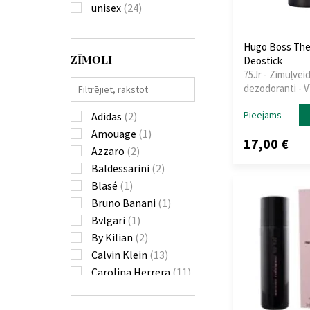
unisex
(24)
Hugo Boss The
ZĪMOLI
Deostick
75Jr - Zīmuļvei
dezodoranti - V
Pieejams
Adidas
(2)
Amouage
(1)
17,00 €
Azzaro
(2)
Baldessarini
(2)
Blasé
(1)
Bruno Banani
(1)
Bvlgari
(1)
By Kilian
(2)
Calvin Klein
(13)
Carolina Herrera
(11)
Cerruti
(1)
Chanel
(18)