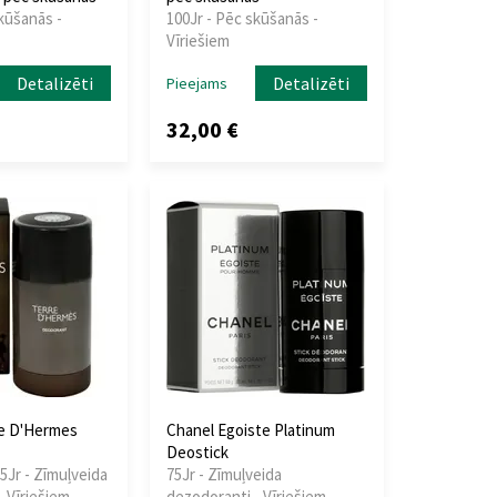
kūšanās -
100Jr - Pēc skūšanās -
Vīriešiem
Detalizēti
Detalizēti
Pieejams
32,00 €
e D'Hermes
Chanel Egoiste Platinum
Deostick
75Jr - Zīmuļveida
75Jr - Zīmuļveida
 Vīriešiem
dezodoranti - Vīriešiem