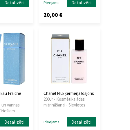
Detalizēti
Detalizēti
Pieejams
20,00 €
Eau Fraiche
Chanel Nr.5 ķermeņa losjons
200Jr - Kosmētika ādas
s un vannas
mitrināšanai - Sievietes
Vīriešiem
Detalizēti
Detalizēti
Pieejams