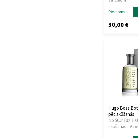
Sebastian
Pieejams
Professional
(1)
Sensodyne
(1)
30,00 €
Shiseido
(2)
Sisley
(5)
Tabac
(2)
Tangle Teezer
(1)
Thierry Mugler
(5)
Tiziana Terenzi
(1)
Tom Ford
(2)
Tom Tailor
(1)
Tommy Hilfiger
(1)
Trussardi
(1)
Valentino
(2)
Hugo Boss Bot
Versace
(21)
pēc skūšanās
No 50Jr līdz 100
Vichy
(2)
skūšanās - Vīri
Victoria´s Secret
(1)
Viktor & Rolf
(1)