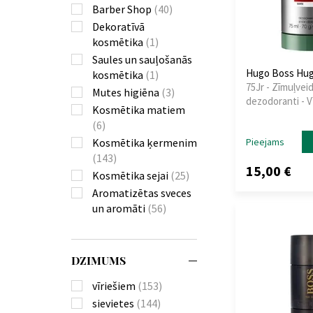
Barber Shop
(40)
Dekoratīvā
kosmētika
(1)
Saules un sauļošanās
Hugo Boss Hug
kosmētika
(1)
75Jr - Zīmuļvei
Mutes higiēna
(3)
dezodoranti - V
Kosmētika matiem
(6)
Kosmētika ķermenim
Pieejams
(143)
15,00 €
Kosmētika sejai
(25)
Aromatizētas sveces
un aromāti
(56)
DZIMUMS
vīriešiem
(153)
sievietes
(144)