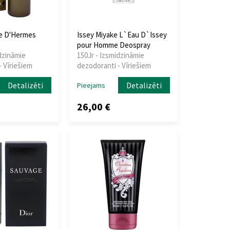
e D'Hermes
Issey Miyake L`Eau D`Issey
pour Homme Deospray
dzināmie
150Jr - Izsmidzināmie
 Vīriešiem
dezodoranti - Vīriešiem
Detalizēti
Detalizēti
Pieejams
26,00 €