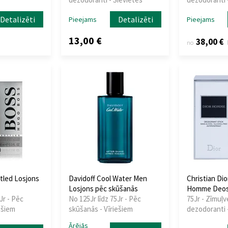
Detalizēti
Detalizēti
Pieejams
Pieejams
13,00 €
38,00 €
no
tled Losjons
Davidoff Cool Water Men
Christian Dio
Losjons pēc skūšanās
Homme Deos
Jr - Pēc
No 125Jr līdz 75Jr - Pēc
75Jr - Zīmuļv
ešiem
skūšanās - Vīriešiem
dezodoranti -
Ārējās