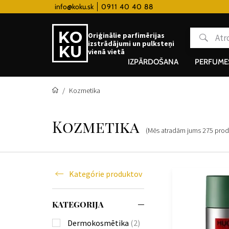
 hodinky od 80€
info@koku.sk
0911 40 40 88
Lojalitātes programma
Oriģinālie parfimērijas
izstrādājumi un pulksteņi
vienā vietā
IZPĀRDOŠANA
PERFUME
Kozmetika
Kozmetika
(Mēs atradām jums
275
prod
Kategórie produktov
KATEGORIJA
Dermokosmētika
(2)