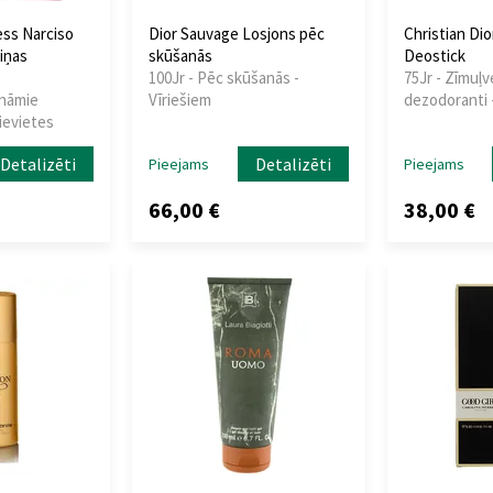
ess Narciso
Dior Sauvage Losjons pēc
Christian Di
iņas
skūšanās
Deostick
100Jr - Pēc skūšanās -
75Jr - Zīmuļv
ināmie
Vīriešiem
dezodoranti -
ievietes
Detalizēti
Detalizēti
Pieejams
Pieejams
66,00 €
38,00 €