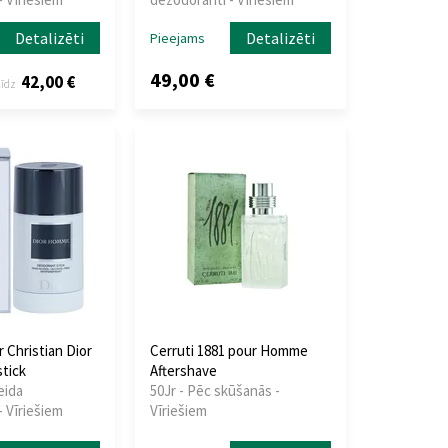
Detalizēti
Detalizēti
Pieejams
49,00 €
42,00 €
līdz
r Christian Dior
Cerruti 1881 pour Homme
tick
Aftershave
eida
50Jr - Pēc skūšanās -
 Vīriešiem
Vīriešiem