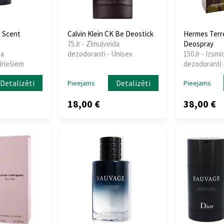
 Scent
Calvin Klein CK Be Deostick
Hermes Terr
75Jr - Zīmuļveida
Deospray
da
dezodoranti - Unisex
150Jr - Izsmi
īriešiem
dezodoranti -
Detalizēti
Detalizēti
Pieejams
Pieejams
18,00 €
38,00 €