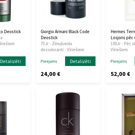
o Deostick
Giorgio Armani Black Code
Hermes Terr
da
Deostick
Losjons pēc
īriešiem
75Jr - Zīmuļveida
100Jr - Pēc s
dezodoranti - Vīriešiem
Vīriešiem
Detalizēti
Detalizēti
Pieejams
Pieejams
24,00 €
52,00 €