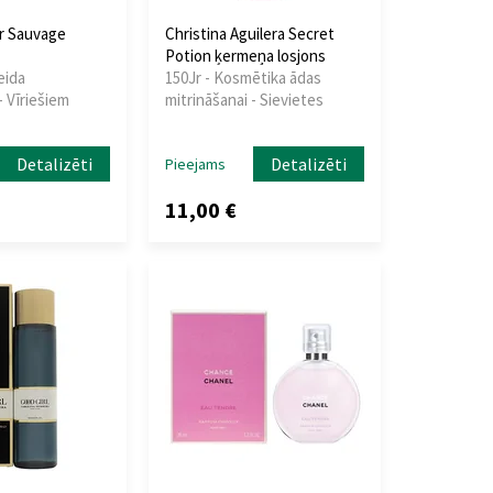
or Sauvage
Christina Aguilera Secret
Potion ķermeņa losjons
eida
150Jr - Kosmētika ādas
 Vīriešiem
mitrināšanai - Sievietes
Detalizēti
Detalizēti
Pieejams
11,00 €