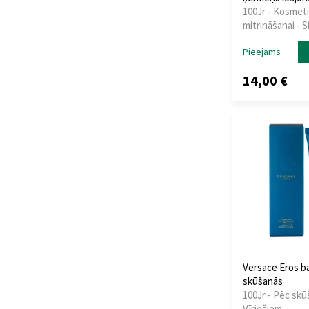
100Jr - Kosmēt
Maybelline
(1)
mitrināšanai - S
Mexx
(1)
Mont Blanc
(4)
Pieejams
Montale
(1)
14,00 €
Montblanc
(1)
Naomi Campbell
(1)
Narciso Rodriguez
(3)
Nasomatto
(1)
Natura Siberica
(1)
Ne'emah
(1)
Nina Ricci
(4)
Paco Rabanne
(10)
Prada
(1)
Proraso
(2)
Revlon Professional
Versace Eros b
(1)
skūšanās
Salvatore Ferragamo
100Jr - Pēc skū
(1)
Vīriešiem