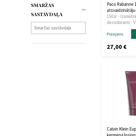
Paco Rabanne 1
SMARŽAS
Giorgio Armani
(5)
atsvaidzinātāju
SASTĀVDAĻA
Givenchy
(1)
150Jr - Izsmidz
Guerlain
(4)
dezodoranti - V
Guess
(1)
Pieejams
Hermes
(4)
Hugo Boss
(10)
27,00 €
Issey Miyake
(5)
Jacques Bogart
(1)
Jean Paul Gaultier
(5)
Jimmy Choo
(1)
John Richmond
(1)
Joop!
(2)
Jovan
(1)
Karl Lagerfeld
(1)
Kenzo
(1)
Lancome
(3)
Laura Biagiotti
(1)
Calvin Klein E
ķermeņa losjon
Marvis
(1)