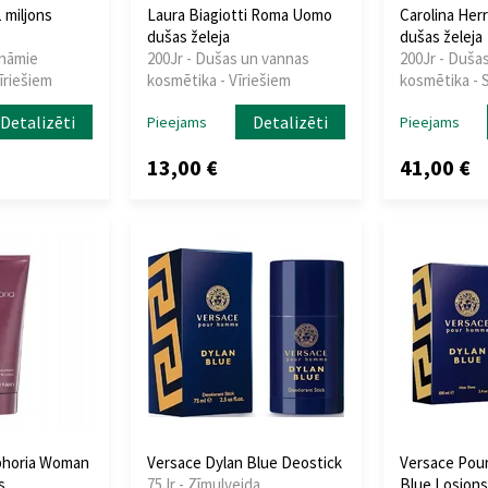
 miljons
Laura Biagiotti Roma Uomo
Carolina Herr
dušas želeja
dušas želeja
ināmie
200Jr - Dušas un vannas
200Jr - Duša
īriešiem
kosmētika - Vīriešiem
kosmētika - 
Detalizēti
Detalizēti
Pieejams
Pieejams
13,00 €
41,00 €
uphoria Woman
Versace Dylan Blue Deostick
Versace Pou
s
75Jr - Zīmuļveida
Blue Losjons