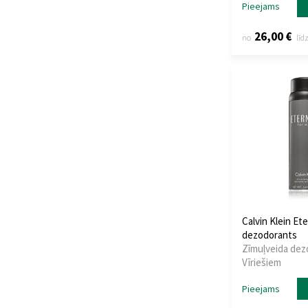
Pieejams
Well Done
(3)
Wild
(12)
26,00 €
no
līd
Xerjoff
(1)
Yves Saint Laurent
(5)
Calvin Klein Et
dezodorants
Zīmuļveida dez
Vīriešiem
Pieejams