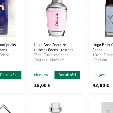
oof priekš
Hugo Boss Energize
Hugo Boss X
ūdens
tualetes ūdens - testeris
ūdens
 ūdens -
75ml - Tualetes ūdens -
100Jr - Tuale
Testeris - Vīriešiem
Vīriešiem
Detalizēti
Detalizēti
Pieejams
Pieejams
25,00 €
43,00 €