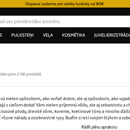
Doprava zadarmo pre všetky hodinky od 80€
S
PULKSTEŅI
VEĻA
KOSMĒTIKA
JUVELIERIZSTRĀD
radām jums
5768
produkti
)
sú nielen spôsobom, ako voňať dobre, ale aj spôsobom, ako vyjadr
bajú s cieľom dodať Vám nielen príjemnú vôňu, ale aj sebaistotu a
itrusové plody, drevité vône, korenie, kvetinové tóny a mnoho ďal
rôzne nálady a osobnostné rysy. Buďte si istí svojim štýlom a vyber
Rādīt pilnu aprakstu