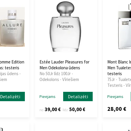
Homme Edition
Estée Lauder Pleasures for
Mont Blanc In
s: testeris
Men Odekolona ūdens
Men Tualete
ijas ūdens -
No 50Jr līdz 100Jr -
testeris
šiem
Odekolons - Vīriešiem
75Jr - Tualet
Testeris - Vī
Detalizēti
Detalizēti
Pieejams
Pieejams
28,00 €
39,00 €
50,00 €
no
līdz