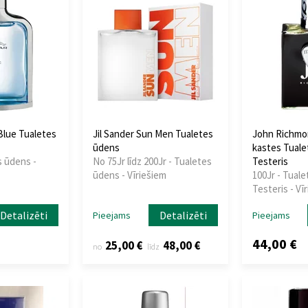
Blue Tualetes
Jil Sander Sun Men Tualetes
John Richmon
ūdens
kastes Tuale
s ūdens -
No 75Jr līdz 200Jr - Tualetes
Testeris
ūdens - Vīriešiem
100Jr - Tuale
Testeris - Vī
Detalizēti
Detalizēti
Pieejams
Pieejams
44,00 €
25,00 €
48,00 €
no
līdz