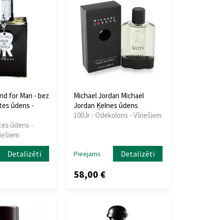
d for Man - bez
Michael Jordan Michael
tes ūdens -
Jordan Ķelnes ūdens
100Jr - Odekolons - Vīriešiem
tes ūdens -
riešiem
Detalizēti
Detalizēti
Pieejams
58,00 €