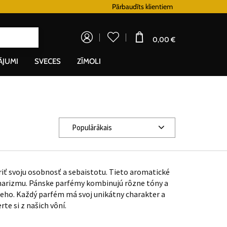
Lojalitātes programma
Pārbaudīts klientiem
Doprava zadarm
0,00 €
ĀJUMI
SVECES
ZĪMOLI
Populārākais
iť svoju osobnosť a sebaistotu. Tieto aromatické
 charizmu. Pánske parfémy kombinujú rôzne tóny a
šieho. Každý parfém má svoj unikátny charakter a
te si z našich vôní.