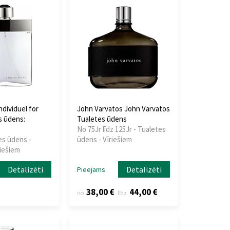
dividuel for
John Varvatos John Varvatos
s ūdens:
Tualetes ūdens
No 75Jr līdz 125Jr - Tualetes
es ūdens -
ūdens - Vīriešiem
riešiem
Detalizēti
Detalizēti
Pieejams
38,00 €
44,00 €
no
līdz