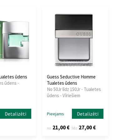
ualetes ūdens
Guess Seductive Homme
es ūdens -
Tualetes ūdens
No 50Jr līdz 150Jr - Tualetes
ūdens - Vīriešiem
Detalizēti
Detalizēti
Pieejams
21,00 €
27,00 €
no
līdz