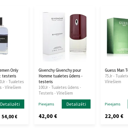
lemen Only
Givenchy Givenchy pour
Guess Man T
 testeris
Homme tualetes ūdens -
75Jr - Tualet
0Jr - Tualetes
testeris
Vīriešiem
s - Vīriešiem
100Jr - Tualetes ūdens -
Testeris - Vīriešiem
Detalizēti
Detalizēti
Pieejams
Pieejams
42,00 €
22,00 €
54,00 €
z