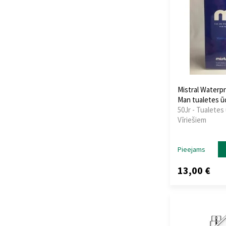
Armaf
(134)
Armand Basi
(3)
Asdaaf
(13)
Aspen
(1)
Atelier Bloem
(3)
Atelier Cologne
(2)
Atelier d`Artistes By
Mistral Waterpr
Alexandre.J
(1)
Man tualetes 
50Jr - Tualetes
Atelier des Ors
(14)
Vīriešiem
Atelier Materi
(1)
Athoor Al Alam
(1)
Atkinsons
(17)
Pieejams
Attar Collection
(6)
13,00 €
Attri
(1)
Auraa Desire
(25)
Aurora Scents
(1)
Autobiography
(3)
Avon
(8)