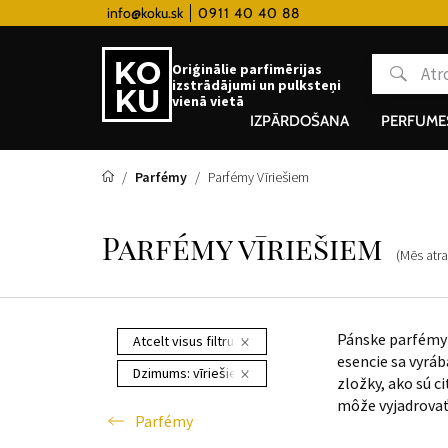
 hodinky od 80€
info@koku.sk
0911 40 40 88
Lojalitātes programma
Oriģinālie parfimērijas
izstrādājumi un pulksteņi
vienā vietā
IZPĀRDOŠANA
PERFUME
Parfémy
Parfémy Vīriešiem
Parfémy vīriešiem
(Mēs at
Pánske parfémy 
Atcelt visus filtrus
esencie sa vyrá
Dzimums:
vīriešiem
zložky, ako sú c
môže vyjadrovať 
Parfémy