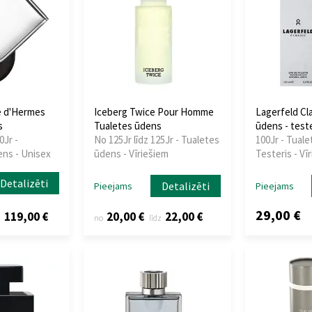
 d'Hermes
Iceberg Twice Pour Homme
Lagerfeld Cla
s
Tualetes ūdens
ūdens - teste
0Jr -
No 125Jr līdz 125Jr - Tualetes
100Jr - Tuale
ens - Unisex
ūdens - Vīriešiem
Testeris - Vī
Detalizēti
Detalizēti
Pieejams
Pieejams
29,00 €
119,00 €
20,00 €
22,00 €
z
no
līdz