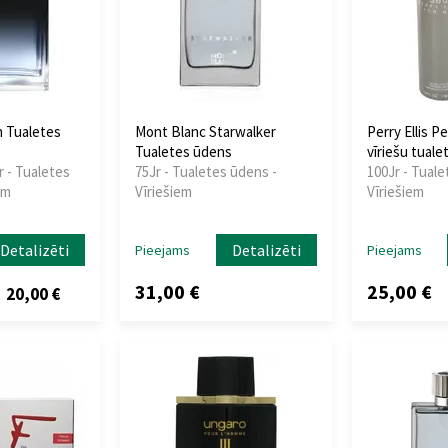
 Tualetes
Mont Blanc Starwalker
Perry Ellis Pe
Tualetes ūdens
vīriešu tual
r - Tualetes
75Jr - Tualetes ūdens -
100Jr - Tuale
em
Vīriešiem
Vīriešiem
Detalizēti
Detalizēti
Pieejams
Pieejams
31,00 €
25,00 €
20,00 €
z