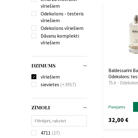
vīriešiem
Odekolons - testeris
vīriešiem
Odekolons vīriešiem
Dāvanu komplekti
vīriešiem
DZIMUMS
Baldessarini Ba
vīriešiem
Odekolons: tes
75Jr - Odekolon
sievietes
(+3957)
ZĪMOLI
Pieejams
32,00 €
4711
(27)