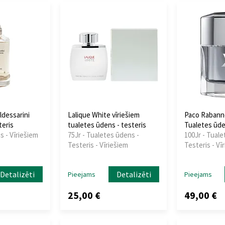
ldessarini
Lalique White vīriešiem
Paco Rabann
teris
tualetes ūdens - testeris
Tualetes ūde
s - Vīriešiem
75Jr - Tualetes ūdens -
100Jr - Tuale
Testeris - Vīriešiem
Testeris - Vī
Detalizēti
Detalizēti
Pieejams
Pieejams
25,00 €
49,00 €