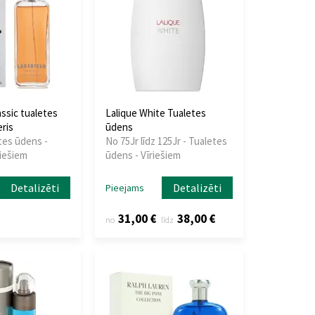
ssic tualetes
Lalique White Tualetes
ris
ūdens
tes ūdens -
No 75Jr līdz 125Jr - Tualetes
riešiem
ūdens - Vīriešiem
Detalizēti
Detalizēti
Pieejams
31,00 €
38,00 €
no
līdz