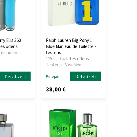
rry Ellis 360
Ralph Lauren Big Pony 1
etes ūdens
Blue Man Eau de Toilette -
tes ūdens -
testeris
125Jr - Tualetes ūdens -
Testeris - Vīriešiem
Detalizēti
Detalizēti
Pieejams
38,00 €