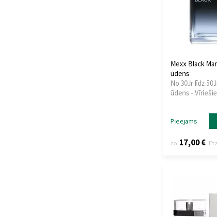
Boadicea The
Victorious
(12)
BOHOBOCO
(9)
Bois 1920
(1)
Bois 1920
(9)
Mexx Black Man
Bond No. 9
(22)
ūdens
Bottega
(1)
No 30Jr līdz 50J
Bottega Veneta
(1)
ūdens - Vīrieši
Boucheron
(21)
Bruno Banani
(21)
Pieejams
Bugatti
(3)
Burberry
(25)
17,00 €
no
līd
Bvlgari
(35)
By Kilian
(34)
Byredo
(21)
Cacharel
(2)
Calvin Klein
(44)
Camara
(4)