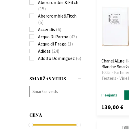
Abercrombie & Fitch
(15)
Abercrombie&Fitch
(5)
Accendis
(6)
Acqua Di Parma
(43)
Acqua di Praga
(1)
Adidas
(24)
Adolfo Dominguez
(6)
Chanel Allure 
Affinessence
(7)
Blanche Smarža
Afnan
(32)
100Jr - Parfimēr
SMARŽAS VEIDS
Testeris - Vīrie
Ahmed Al Maghribi
(40)
Air-Val
(1)
Pieejams
Ajmal
(87)
139,00 €
Al Haramain
(127)
CENA
Al Wataniah
(38)
Alexandre.J
(8)