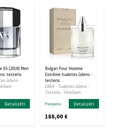
e XS (2018) Men
Bvlgari Pour Homme
ns: testeris
Extréme tualetes ūdens -
tes ūdens -
testeris
riešiem
100Jr - Tualetes ūdens -
Testeris - Vīriešiem
Detalizēti
Detalizēti
Pieejams
188,00 €