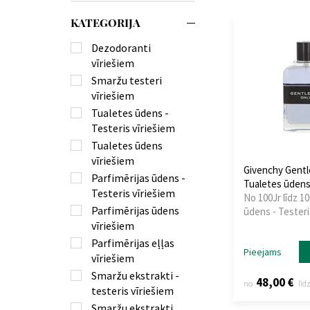
KATEGORIJA
Dezodoranti
vīriešiem
Smaržu testeri
vīriešiem
Tualetes ūdens -
Testeris vīriešiem
Tualetes ūdens
vīriešiem
Givenchy Gent
Parfimērijas ūdens -
Tualetes ūdens:
Testeris vīriešiem
No 100Jr līdz 10
Parfimērijas ūdens
ūdens - Testeri
vīriešiem
Parfimērijas eļļas
Pieejams
vīriešiem
Smaržu ekstrakti -
48,00 €
no
līd
testeris vīriešiem
Smaržu ekstrakti