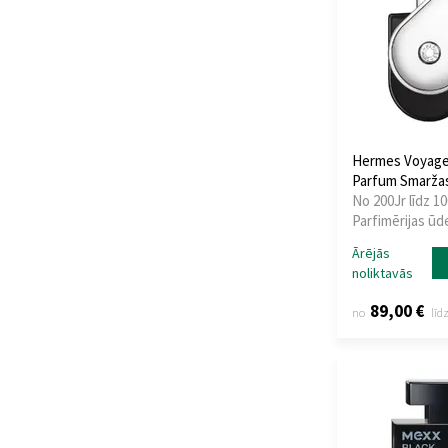
Azha
(18)
Azzaro
(25)
Baldessarini
(17)
Banana Republic
(3)
BDK Parfums
(3)
Benetton
(4)
Hermes Voyage
Bentley
(16)
Parfum Smarža
Berdoues
(1)
No 200Jr līdz 10
Parfimērijas ūd
Beso Beach
(2)
Beverly Hills Polo
Ārējās
Club
(1)
noliktavās
Bharara
(10)
89,00 €
no
līd
Bibliotheque de
Parfum
(6)
Billie Eilish
(1)
Blend Oud
(7)
Blue Up
(1)
BMW
(2)