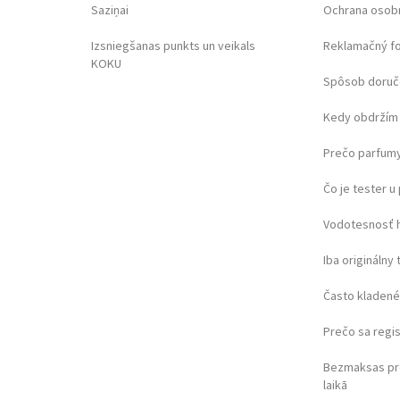
Saziņai
Ochrana osob
Izsniegšanas punkts un veikals
Reklamačný f
KOKU
Spôsob doruč
Kedy obdržím 
Prečo parfumy
Čo je tester 
Vodotesnosť 
Iba originálny 
Často kladené
Prečo sa regi
Bezmaksas pr
laikā