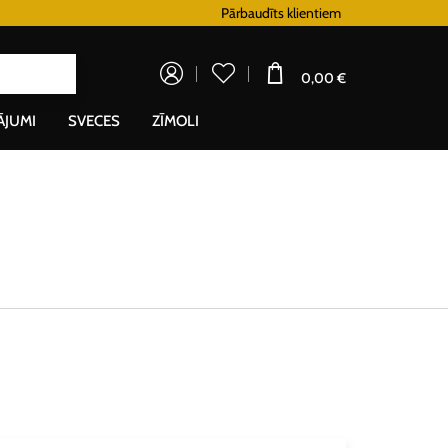
Lojalitātes programma
Pārbaudīts klientiem
Doprava zada
0,00 €
ĀJUMI
SVECES
ZĪMOLI