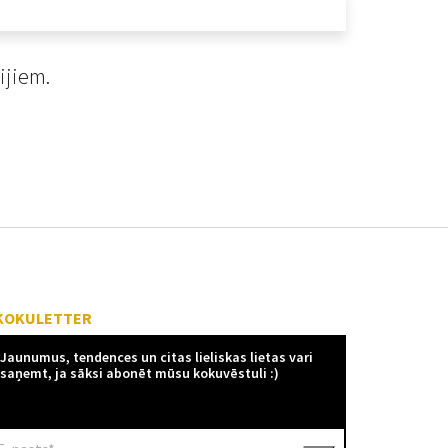
ijiem.
KOKULETTER
Jaunumus, tendences un citas lieliskas lietas vari
saņemt, ja sāksi abonēt mūsu kokuvēstuli :)