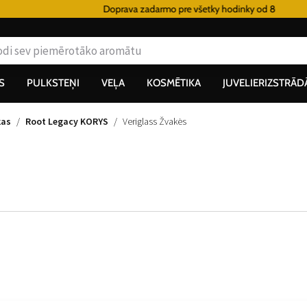
Doprava zadarmo pre všetky hodinky od 80€
S
PULKSTEŅI
VEĻA
KOSMĒTIKA
JUVELIERIZSTRĀD
kas
Root Legacy KORYS
Veriglass Žvakės