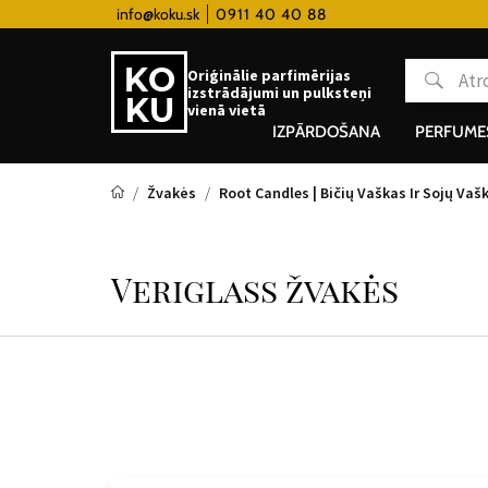
ky hodinky od 80€
info@koku.sk
0911 40 40 88
Lojalitātes programma
Oriģinālie parfimērijas
izstrādājumi un pulksteņi
vienā vietā
IZPĀRDOŠANA
PERFUME
Žvakės
Root Candles | Bičių Vaškas Ir Sojų Vaš
Veriglass žvakės