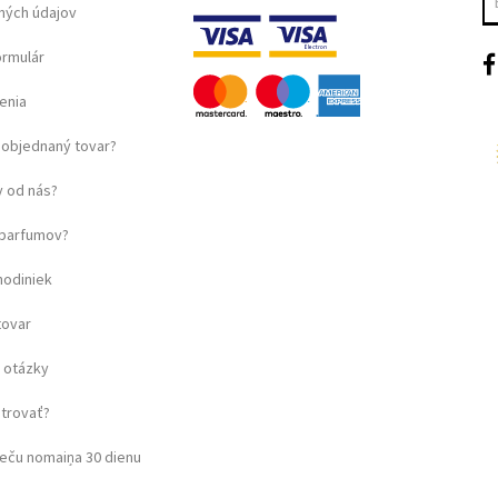
ných údajov
ormulár
enia
objednaný tovar?
 od nás?
u parfumov?
hodiniek
tovar
 otázky
strovať?
eču nomaiņa 30 dienu