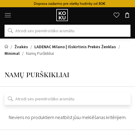
Doprava zadarmo pre všetky hodinky od 80€
Oriģinālie
parfimērijas
izstrādājumi
un
pulksteņi
vienā
vietā
Žvakės
LADENAC Milano | Išskirtinis Prekės Ženklas
Minimal
Namų Purškikliai
namų purškikliai
Neviens no produktiem neatbilst jūsu meklēšanas kritērijiem.