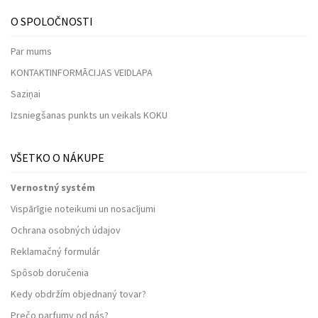
O SPOLOČNOSTI
Par mums
KONTAKTINFORMĀCIJAS VEIDLAPA
Saziņai
Izsniegšanas punkts un veikals KOKU
VŠETKO O NÁKUPE
Vernostný systém
Vispārīgie noteikumi un nosacījumi
Ochrana osobných údajov
Reklamačný formulár
Spôsob doručenia
Kedy obdržím objednaný tovar?
Prečo parfumy od nás?