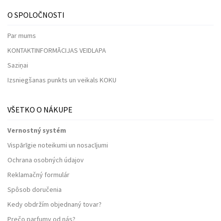
O SPOLOČNOSTI
Par mums
KONTAKTINFORMĀCIJAS VEIDLAPA
Saziņai
Izsniegšanas punkts un veikals KOKU
VŠETKO O NÁKUPE
Vernostný systém
Vispārīgie noteikumi un nosacījumi
Ochrana osobných údajov
Reklamačný formulár
Spôsob doručenia
Kedy obdržím objednaný tovar?
Prečo parfumy od nás?