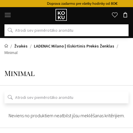
Doprava zadarmo pre všetky hodinky od 80€
Oriģinālie
parfimērijas
izstrādājumi
un
pulksteņi
vienā
vietā
Žvakės
LADENAC Milano | Išskirtinis Prekės Ženklas
Minimal
Minimal
Neviens no produktiem neatbilst jūsu meklēšanas kritērijiem.