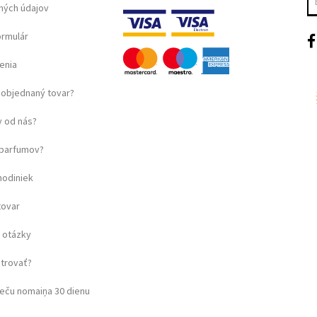
ných údajov
ormulár
enia
objednaný tovar?
 od nás?
u parfumov?
hodiniek
tovar
 otázky
strovať?
eču nomaiņa 30 dienu