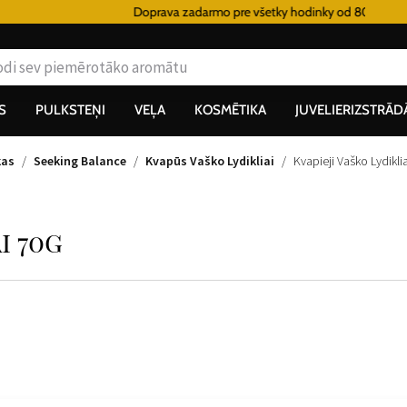
Doprava zadarmo pre všetky hodinky od 80€
S
PULKSTEŅI
VEĻA
KOSMĒTIKA
JUVELIERIZSTRĀD
kas
Seeking Balance
Kvapūs Vaško Lydikliai
Kvapieji Vaško Lydikli
i 70g