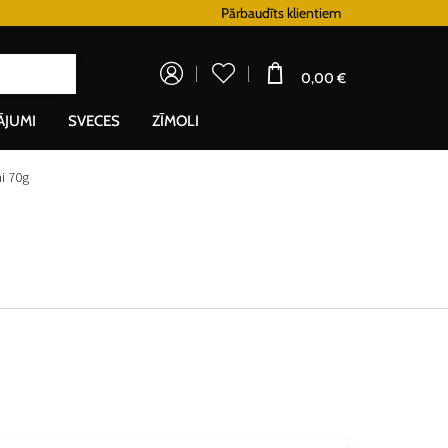
Lojalitātes programma
Pārbaudīts klientiem
Doprava zada
0,00 €
ĀJUMI
SVECES
ZĪMOLI
ai 70g