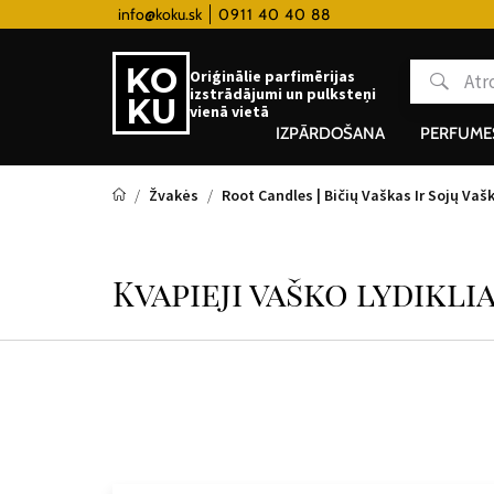
ky hodinky od 80€
info@koku.sk
0911 40 40 88
Lojalitātes programma
Oriģinālie parfimērijas
izstrādājumi un pulksteņi
vienā vietā
IZPĀRDOŠANA
PERFUME
Žvakės
Root Candles | Bičių Vaškas Ir Sojų Vaš
Kvapieji vaško lydiklia