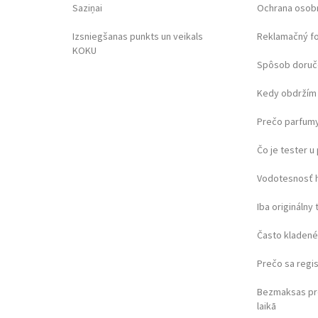
Saziņai
Ochrana osob
Izsniegšanas punkts un veikals
Reklamačný f
KOKU
Spôsob doruč
Kedy obdržím 
Prečo parfumy
Čo je tester 
Vodotesnosť 
Iba originálny 
Často kladené
Prečo sa regi
Bezmaksas pr
laikā