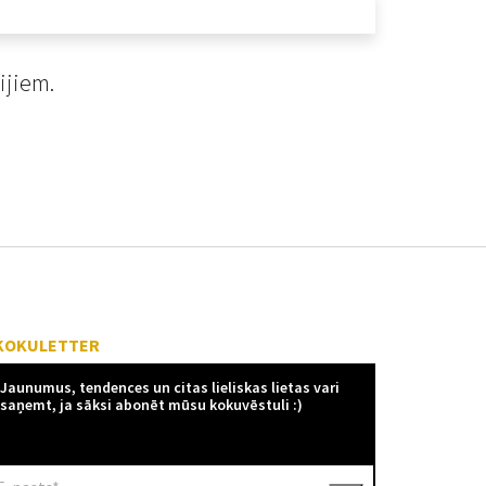
ijiem.
KOKULETTER
Jaunumus, tendences un citas lieliskas lietas vari
saņemt, ja sāksi abonēt mūsu kokuvēstuli :)