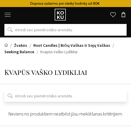
Doprava zadarmo pre všetky hodinky od 80€
Oriģinālie
parfimērijas
izstrādājumi
un
pulksteņi
vienā
vietā
Žvakės
Root Candles | Bičių Vaškas Ir Sojų Vaškas
Seeking Balance
Kvapūs Vaško Lydikliai
Kvapūs vaško lydikliai
Neviens no produktiem neatbilst jūsu meklēšanas kritērijiem.