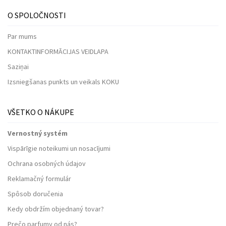
O SPOLOČNOSTI
Par mums
KONTAKTINFORMĀCIJAS VEIDLAPA
Saziņai
Izsniegšanas punkts un veikals KOKU
VŠETKO O NÁKUPE
Vernostný systém
Vispārīgie noteikumi un nosacījumi
Ochrana osobných údajov
Reklamačný formulár
Spôsob doručenia
Kedy obdržím objednaný tovar?
Prečo parfumy od nás?