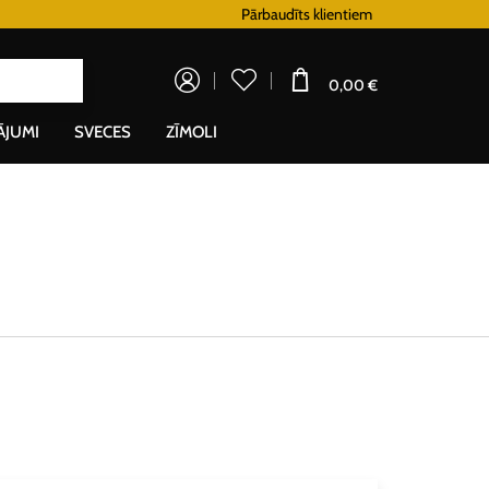
Lojalitātes programma
Pārbaudīts klientiem
Doprava zadar
0,00 €
ĀJUMI
SVECES
ZĪMOLI