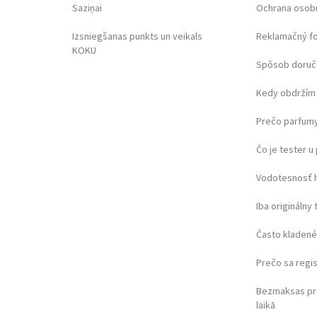
Saziņai
Ochrana osob
Izsniegšanas punkts un veikals
Reklamačný f
KOKU
Spôsob doruč
Kedy obdržím 
Prečo parfumy
Čo je tester 
Vodotesnosť 
Iba originálny 
Často kladené
Prečo sa regi
Bezmaksas pr
laikā