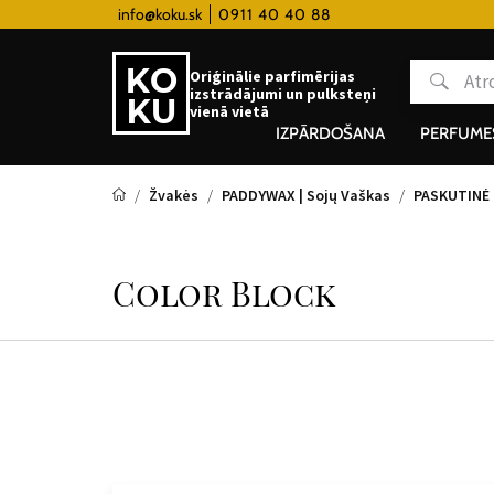
 hodinky od 80€
info@koku.sk
0911 40 40 88
Lojalitātes programma
Oriģinālie parfimērijas
izstrādājumi un pulksteņi
vienā vietā
IZPĀRDOŠANA
PERFUME
Žvakės
PADDYWAX | Sojų Vaškas
PASKUTINĖ
Color Block