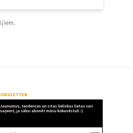
ijiem.
KOKULETTER
Jaunumus, tendences un citas lieliskas lietas vari
saņemt, ja sāksi abonēt mūsu kokuvēstuli :)