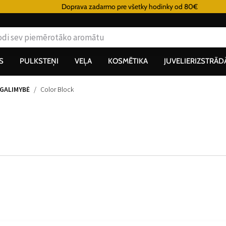
Doprava zadarmo pre všetky hodinky od 80€
S
PULKSTEŅI
VEĻA
KOSMĒTIKA
JUVELIERIZSTRĀD
 GALIMYBĖ
Color Block