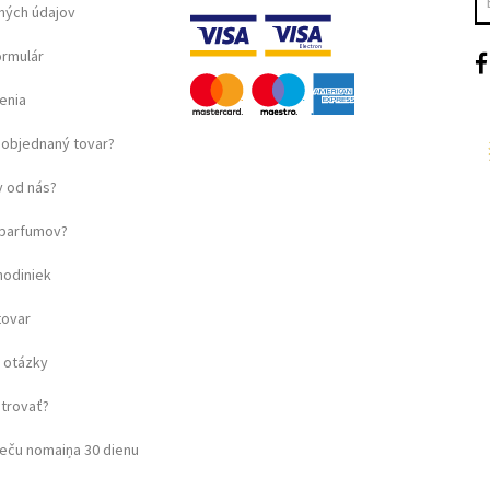
ných údajov
ormulár
enia
objednaný tovar?
 od nás?
u parfumov?
hodiniek
tovar
 otázky
strovať?
eču nomaiņa 30 dienu