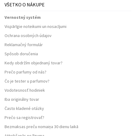
VŠETKO O NÁKUPE
Vernostný systém
Vispārīgie noteikumi un nosacījumi
Ochrana osobných údajov
Reklamačný formulár
Spôsob doručenia
Kedy obdržím objednaný tovar?
Prečo parfumy od nás?
Čo je tester u parfumov?
Vodotesnosť hodiniek
Iba originálny tovar
Často kladené otázky
Prečo sa registrovať?
Bezmaksas preču nomaiņa 30 dienu laikā
Atteikšanās no līguma