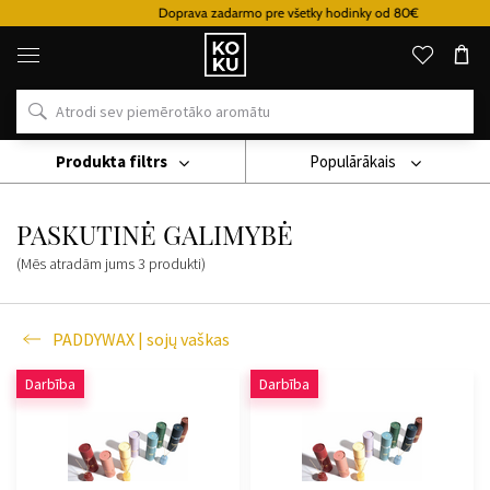
Doprava zadarmo pre všetky hodinky od 80€
Oriģinālie
parfimērijas
izstrādājumi
un
pulksteņi
vienā
vietā
Produkta filtrs
Populārākais
Žvakės
PADDYWAX | Sojų Vaškas
PASKUTINĖ GALIMYBĖ
PASKUTINĖ GALIMYBĖ
(Mēs atradām jums
3
produkti
)
PADDYWAX | sojų vaškas
Darbība
Darbība