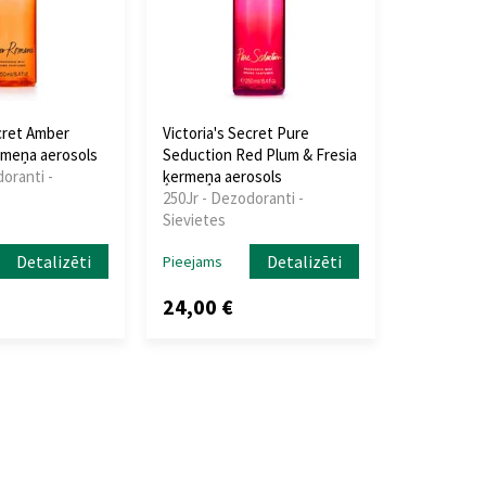
ecret Amber
Victoria's Secret Pure
meņa aerosols
Seduction Red Plum & Fresia
oranti -
ķermeņa aerosols
250Jr - Dezodoranti -
Sievietes
Detalizēti
Detalizēti
Pieejams
24,00 €