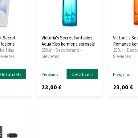
et Secret
Victoria's Secret Fantasies
Victoria's S
losjons
Aqua Kiss ķermeņa aerosols
Romance ķer
ika ādas
250Jr - Dezodoranti -
250Jr - Dezod
ievietes
Sievietes
Sievietes
Detalizēti
Detalizēti
Pieejams
Pieejams
23,00 €
23,00 €