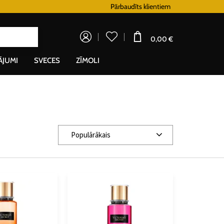
Lojalitātes programma
Pārbaudīts klientiem
Doprava zadarm
0,00 €
ĀJUMI
SVECES
ZĪMOLI
Populārākais