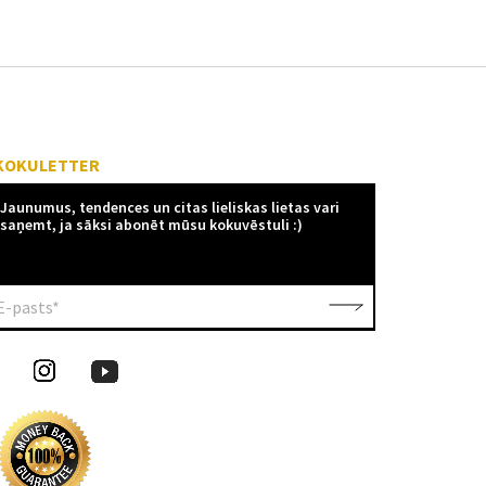
KOKULETTER
Jaunumus, tendences un citas lieliskas lietas vari
saņemt, ja sāksi abonēt mūsu kokuvēstuli :)
E-pasts*