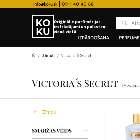
 hodinky od 80€
info@koku.sk
0911 40 40 88
Lojalitātes programma
Oriģinālie parfimērijas
izstrādājumi un pulksteņi
vienā vietā
IZPĀRDOŠANA
PERFUME
Zīmoli
Victoria´s Secret
Victoria´s Secret
(Mēs atr
Zīmoli
SMARŽAS VEIDS