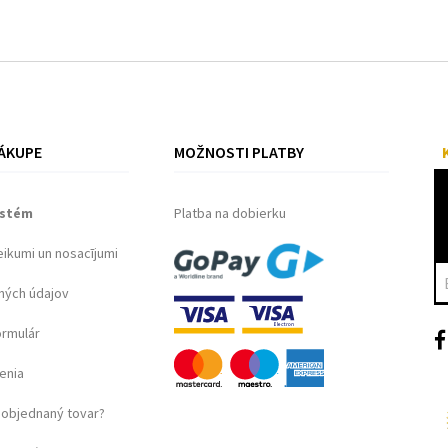
ÁKUPE
MOŽNOSTI PLATBY
ystém
Platba na dobierku
eikumi un nosacījumi
ných údajov
ormulár
enia
objednaný tovar?