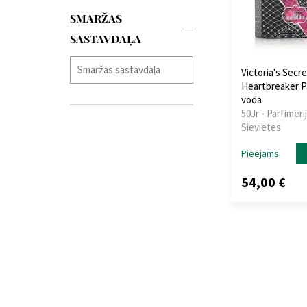
SMARŽAS
SASTĀVDAĻA
Victoria's Secr
Heartbreaker 
voda
50Jr - Parfimēri
Sievietes
Pieejams
54,00 €