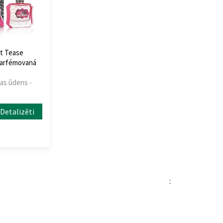
et Tease
Parfémovaná
jas ūdens -
Detalizēti
: