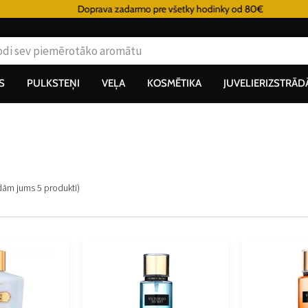
Doprava zadarmo pre všetky hodinky od 80€
S
PULKSTEŅI
VEĻA
KOSMĒTIKA
JUVELIERIZSTRĀD
adām jums
5
produkti
)