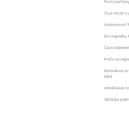
Prečo parfumy
Čo je tester 
Vodotesnosť 
Iba originálny 
Často kladené
Prečo sa regi
Bezmaksas pr
laikā
Atteikšanās n
Sīkdatņu piek