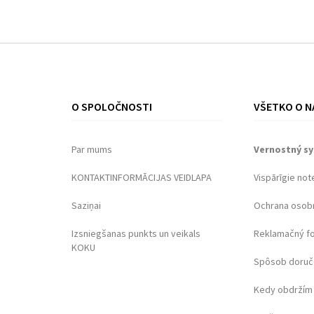
O SPOLOČNOSTI
VŠETKO O N
Par mums
Vernostný s
KONTAKTINFORMĀCIJAS VEIDLAPA
Vispārīgie not
Saziņai
Ochrana osob
Izsniegšanas punkts un veikals
Reklamačný f
KOKU
Spôsob doruč
Kedy obdržím 