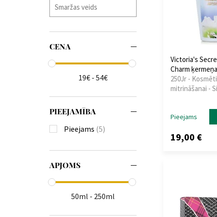
CENA
Victoria's Secr
Charm ķermeņa 
19€ - 54€
250Jr - Kosmēt
mitrināšanai - S
PIEEJAMĪBA
Pieejams
Pieejams
(5)
19,00 €
APJOMS
50ml - 250ml