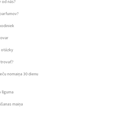
 od nás?
u parfumov?
hodiniek
tovar
 otázky
strovať?
eču nomaiņa 30 dienu
o līguma
rišanas maiņa