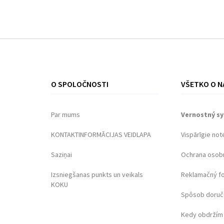
O SPOLOČNOSTI
VŠETKO O N
Par mums
Vernostný s
KONTAKTINFORMĀCIJAS VEIDLAPA
Vispārīgie not
Saziņai
Ochrana osob
Izsniegšanas punkts un veikals
Reklamačný f
KOKU
Spôsob doruč
Kedy obdržím 