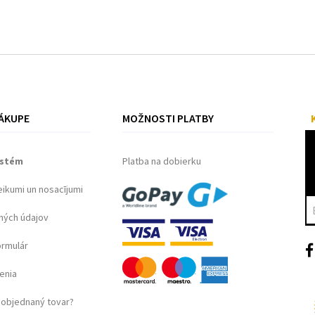
ÁKUPE
MOŽNOSTI PLATBY
ystém
Platba na dobierku
eikumi un nosacījumi
ných údajov
ormulár
enia
objednaný tovar?