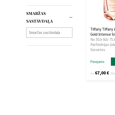
SMARŽAS
SASTĀVDAĻA
Tiffany Tiffany
Gold Intense S
No 50Jr līdz 75J
Parfimērijas ūd
Sievietes
Pieejams
67,00 €
no
līd