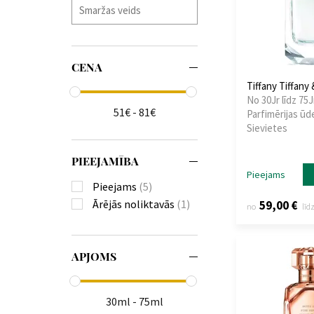
CENA
Tiffany Tiffany
No 30Jr līdz 75J
51€ - 81€
Parfimērijas ūd
Sievietes
PIEEJAMĪBA
Pieejams
Pieejams
(5)
Ārējās noliktavās
(1)
59,00 €
no
līd
APJOMS
30ml - 75ml