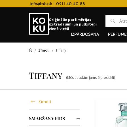
 hodinky od 80€
info@koku.sk
0911 40 40 88
Lojalitātes programma
Oriģinālie parfimērijas
izstrādājumi un pulksteņi
vienā vietā
IZPĀRDOŠANA
PERFUME
Zīmoli
Tiffany
Tiffany
(Mēs atradām jums
6
produkti
)
Zīmoli
SMARŽAS VEIDS