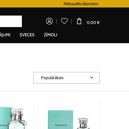
Lojalitātes programma
Pārbaudīts klientiem
Doprava zadarm
0,00 €
ĀJUMI
SVECES
ZĪMOLI
Populārākais