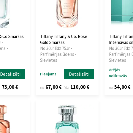
 & Co Smaržas
Tiffany Tiffany & Co. Rose
Tiffany Tiffa
r -
Gold Smaržas
Intensīvas s
ens -
No 30Jr līdz 75Jr -
No 30Jr līdz 7
Parfimērijas ūdens -
Parfimērijas 
Sievietes
Sievietes
Ārējās
Detalizēti
Detalizēti
Pieejams
noliktavās
75,00 €
67,00 €
110,00 €
54,00 €
z
no
līdz
no