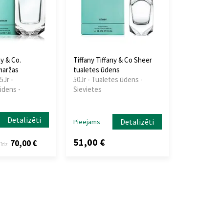
ny & Co.
Tiffany Tiffany & Co Sheer
maržas
tualetes ūdens
5Jr -
50Jr - Tualetes ūdens -
ūdens -
Sievietes
Detalizēti
Detalizēti
Pieejams
51,00 €
70,00 €
līdz