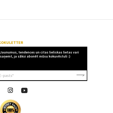
KOKULETTER
Jaunumus, tendences un citas lieliskas lietas vari
saņemt, ja sāksi abonēt mūsu kokuvēstuli :)
E-pasts*