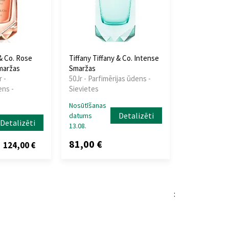
 & Co. Rose
Tiffany Tiffany & Co. Intense
maržas
Smaržas
r -
50Jr - Parfimērijas ūdens -
ens -
Sievietes
Nosūtīšanas
Detalizēti
datums
Detalizēti
13.08.
81,00 €
124,00 €
z
: