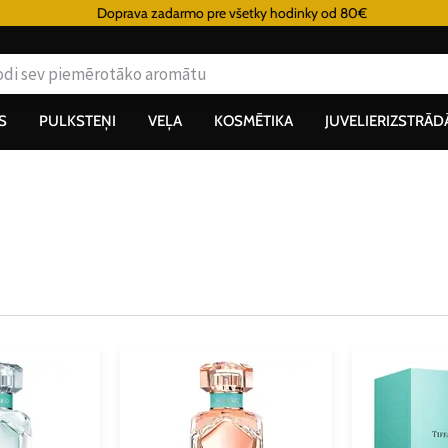
Doprava zadarmo pre všetky hodinky od 80€
S
PULKSTEŅI
VEĻA
KOSMĒTIKA
JUVELIERIZSTRĀD