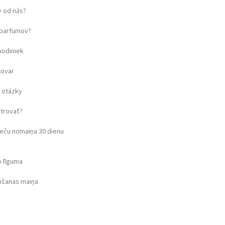
 od nás?
u parfumov?
hodiniek
tovar
 otázky
strovať?
eču nomaiņa 30 dienu
o līguma
rišanas maiņa