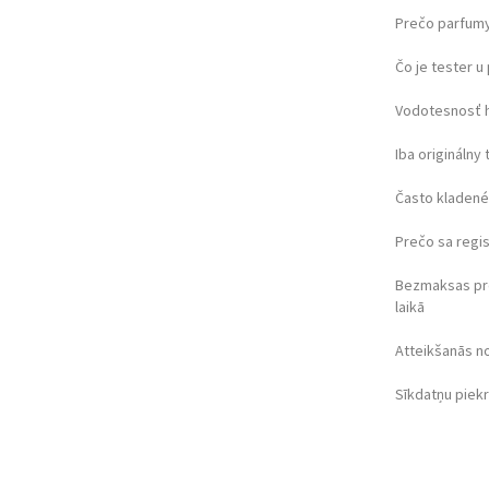
Prečo parfumy
Čo je tester 
Vodotesnosť 
Iba originálny 
Často kladené
Prečo sa regi
Bezmaksas pr
laikā
Atteikšanās n
Sīkdatņu piek