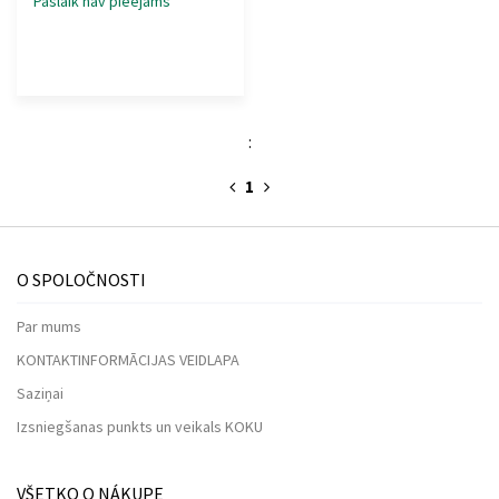
Pašlaik nav pieejams
:
1
O SPOLOČNOSTI
Par mums
KONTAKTINFORMĀCIJAS VEIDLAPA
Saziņai
Izsniegšanas punkts un veikals KOKU
VŠETKO O NÁKUPE