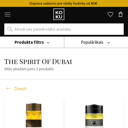
Doprava zadarmo pre všetky hodinky od 80€
Oriģinālie
parfimērijas
izstrādājumi
un
pulksteņi
vienā
vietā
Produkta filtrs
Populārākais
Zīmoli
The Spirit Of Dubai
The Spirit Of Dubai
(Mēs atradām jums
3
produkti
)
Zīmoli