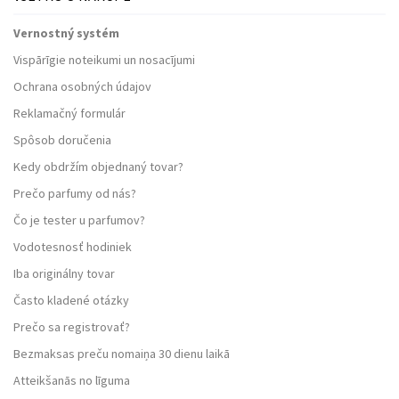
Vernostný systém
Vispārīgie noteikumi un nosacījumi
Ochrana osobných údajov
Reklamačný formulár
Spôsob doručenia
Kedy obdržím objednaný tovar?
Prečo parfumy od nás?
Čo je tester u parfumov?
Vodotesnosť hodiniek
Iba originálny tovar
Často kladené otázky
Prečo sa registrovať?
Bezmaksas preču nomaiņa 30 dienu laikā
Atteikšanās no līguma