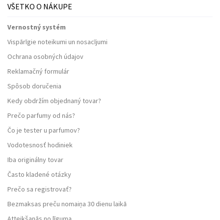
VŠETKO O NÁKUPE
Vernostný systém
Vispārīgie noteikumi un nosacījumi
Ochrana osobných údajov
Reklamačný formulár
Spôsob doručenia
Kedy obdržím objednaný tovar?
Prečo parfumy od nás?
Čo je tester u parfumov?
Vodotesnosť hodiniek
Iba originálny tovar
Často kladené otázky
Prečo sa registrovať?
Bezmaksas preču nomaiņa 30 dienu laikā
Atteikšanās no līguma