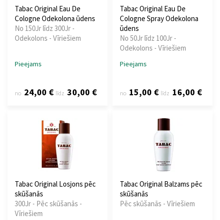
Tabac Original Eau De
Tabac Original Eau De
Cologne Odekolona ūdens
Cologne Spray Odekolona
No 150Jr līdz 300Jr -
ūdens
Odekolons - Vīriešiem
No 50Jr līdz 100Jr -
Odekolons - Vīriešiem
Pieejams
Pieejams
24,00 €
30,00 €
15,00 €
16,00 €
no
līdz
no
līdz
Tabac Original Losjons pēc
Tabac Original Balzams pēc
skūšanās
skūšanās
300Jr - Pēc skūšanās -
Pēc skūšanās - Vīriešiem
Vīriešiem