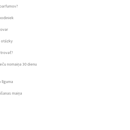
u parfumov?
hodiniek
tovar
 otázky
strovať?
eču nomaiņa 30 dienu
o līguma
rišanas maiņa