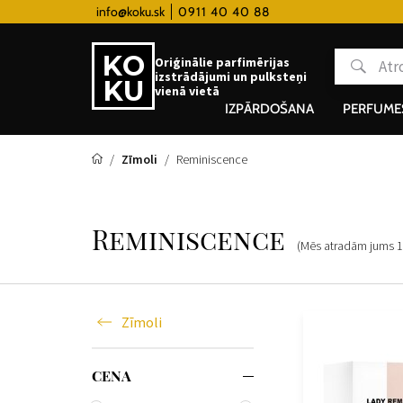
ky hodinky od 80€
info@koku.sk
0911 40 40 88
Lojalitātes programma
Oriģinālie parfimērijas
izstrādājumi un pulksteņi
vienā vietā
IZPĀRDOŠANA
PERFUME
Zīmoli
Reminiscence
Reminiscence
(Mēs atradām jums
1
Zīmoli
CENA