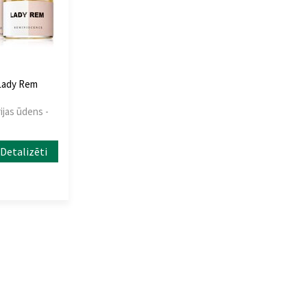
Lady Rem
ijas ūdens -
Detalizēti