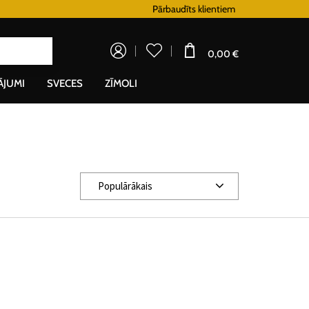
Lojalitātes programma
Pārbaudīts klientiem
Doprava zada
0,00 €
ĀJUMI
SVECES
ZĪMOLI
Populārākais