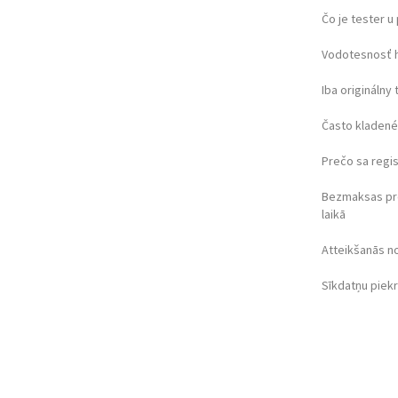
Čo je tester 
Vodotesnosť 
Iba originálny 
Často kladené
Prečo sa regi
Bezmaksas pr
laikā
Atteikšanās n
Sīkdatņu piek