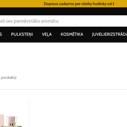
Doprava zadarmo pre všetky hodinky od 80€
S
PULKSTEŅI
VEĻA
KOSMĒTIKA
JUVELIERIZSTRĀD
produkts
)