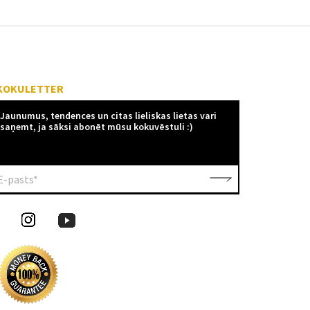
KOKULETTER
Jaunumus, tendences un citas lieliskas lietas vari
saņemt, ja sāksi abonēt mūsu kokuvēstuli :)
E-pasts*