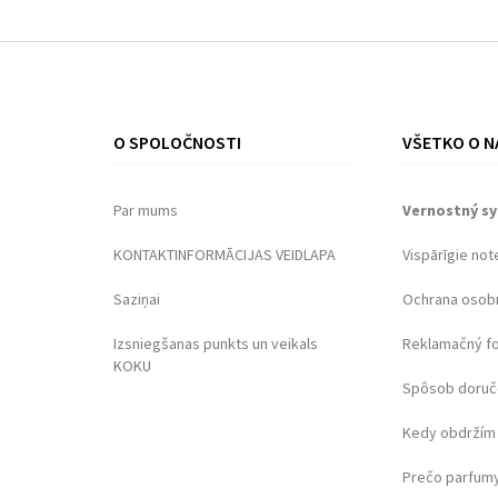
O SPOLOČNOSTI
VŠETKO O N
Par mums
Vernostný s
KONTAKTINFORMĀCIJAS VEIDLAPA
Vispārīgie not
Saziņai
Ochrana osob
Izsniegšanas punkts un veikals
Reklamačný f
KOKU
Spôsob doruč
Kedy obdržím 
Prečo parfumy