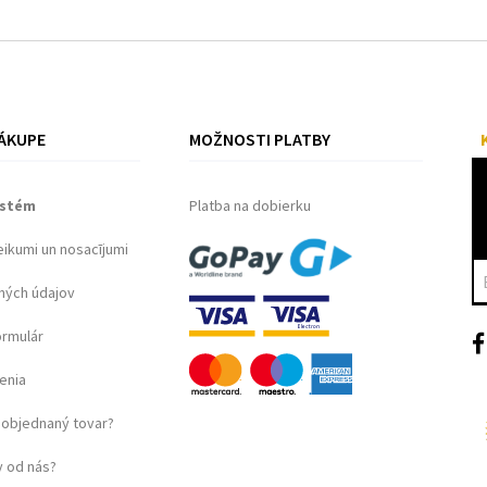
ÁKUPE
MOŽNOSTI PLATBY
ystém
Platba na dobierku
eikumi un nosacījumi
ných údajov
ormulár
enia
objednaný tovar?
 od nás?