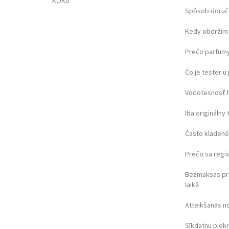
KOKU
Spôsob doruč
Kedy obdržím 
Prečo parfumy
Čo je tester 
Vodotesnosť 
Iba originálny 
Často kladené
Prečo sa regi
Bezmaksas pr
laikā
Atteikšanās n
Sīkdatņu piek