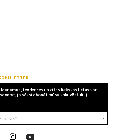
KOKULETTER
Jaunumus, tendences un citas lieliskas lietas vari
saņemt, ja sāksi abonēt mūsu kokuvēstuli :)
E-pasts*