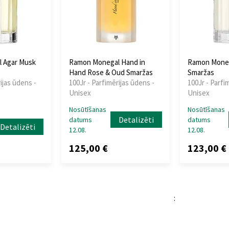
 Agar Musk
Ramon Monegal Hand in
Ramon Moneg
Hand Rose & Oud Smaržas
Smaržas
ijas ūdens -
100Jr - Parfimērijas ūdens -
100Jr - Parfi
Unisex
Unisex
Nosūtīšanas
Nosūtīšanas
Detalizēti
datums
datums
Detalizēti
12.08.
12.08.
125,00 €
123,00 €
: