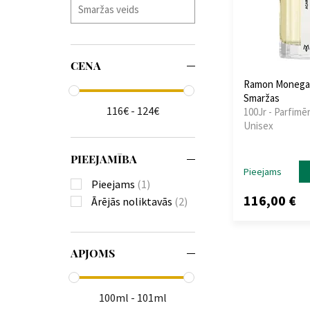
CENA
Ramon Monegal
Smaržas
116€ - 124€
100Jr - Parfimēr
Unisex
PIEEJAMĪBA
Pieejams
Pieejams
(1)
116,00 €
Ārējās noliktavās
(2)
APJOMS
100ml - 101ml