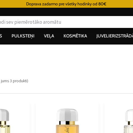
Doprava zadarmo pre všetky hodinky od 80€
S
PULKSTEŅI
VEĻA
KOSMĒTIKA
JUVELIERIZSTRĀD
m jums
3
produkti
)