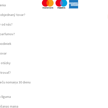
enia
objednaný tovar?
 od nás?
u parfumov?
hodiniek
tovar
 otázky
strovať?
eču nomaiņa 30 dienu
o līguma
rišanas maiņa