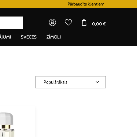
Lojalitātes programma
Pārbaudīts klientiem
Doprava zadarm
0,00 €
ĀJUMI
SVECES
ZĪMOLI
Populārākais