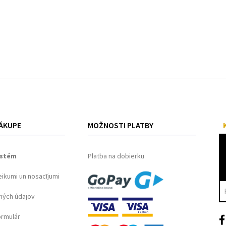
ÁKUPE
MOŽNOSTI PLATBY
ystém
Platba na dobierku
eikumi un nosacījumi
ných údajov
ormulár