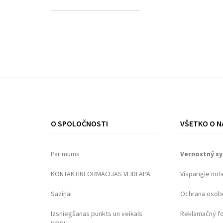
O SPOLOČNOSTI
VŠETKO O N
Par mums
Vernostný s
KONTAKTINFORMĀCIJAS VEIDLAPA
Vispārīgie not
Saziņai
Ochrana osob
Izsniegšanas punkts un veikals
Reklamačný f