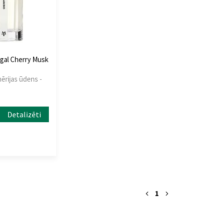
al Cherry Musk
mērijas ūdens -
Detalizēti
1