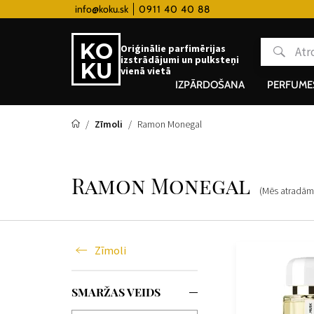
 hodinky od 80€
info@koku.sk
0911 40 40 88
Lojalitātes programma
Oriģinālie parfimērijas
izstrādājumi un pulksteņi
vienā vietā
IZPĀRDOŠANA
PERFUME
Zīmoli
Ramon Monegal
Ramon Monegal
(Mēs atradā
Zīmoli
SMARŽAS VEIDS