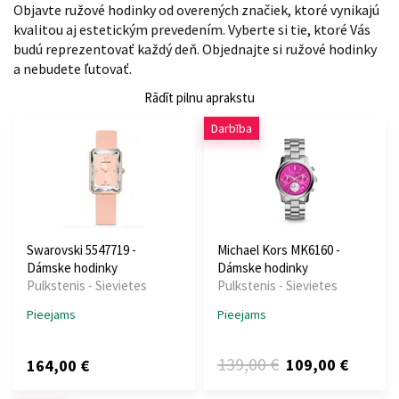
Objavte ružové hodinky od overených značiek, ktoré vynikajú
kvalitou aj estetickým prevedením. Vyberte si tie, ktoré Vás
budú reprezentovať každý deň. Objednajte si ružové hodinky
a nebudete ľutovať.
Rādīt pilnu aprakstu
Darbība
Swarovski 5547719 -
Michael Kors MK6160 -
Dámske hodinky
Dámske hodinky
Pulkstenis - Sievietes
Pulkstenis - Sievietes
Pieejams
Pieejams
139,00 €
109,00 €
164,00 €