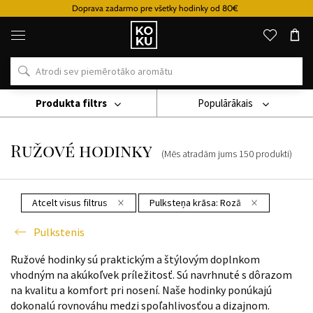
Doprava zadarmo pre všetky hodinky od 80€
Oriģinālie
parfimērijas
izstrādājumi
un
pulksteņi
vienā
vietā
Produkta filtrs
Populārākais
Pulkstenis
Ružové Hodinky
Ružové hodinky
(Mēs atradām jums
150
produkti
)
Atcelt visus filtrus
Pulksteņa krāsa:
Rozā
Pulkstenis
Ružové hodinky sú praktickým a štýlovým doplnkom
vhodným na akúkoľvek príležitosť. Sú navrhnuté s dôrazom
na kvalitu a komfort pri nosení. Naše hodinky ponúkajú
dokonalú rovnováhu medzi spoľahlivosťou a dizajnom.