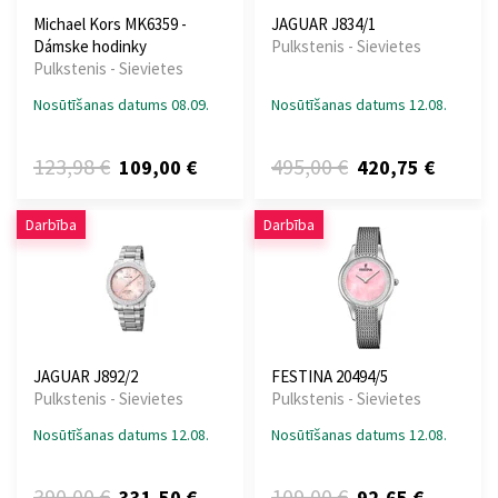
Michael Kors MK6359 -
JAGUAR J834/1
Dámske hodinky
Pulkstenis - Sievietes
Pulkstenis - Sievietes
Nosūtīšanas datums 08.09.
Nosūtīšanas datums 12.08.
123,98 €
495,00 €
109,00 €
420,75 €
Darbība
Darbība
JAGUAR J892/2
FESTINA 20494/5
Pulkstenis - Sievietes
Pulkstenis - Sievietes
Nosūtīšanas datums 12.08.
Nosūtīšanas datums 12.08.
390,00 €
109,00 €
331,50 €
92,65 €