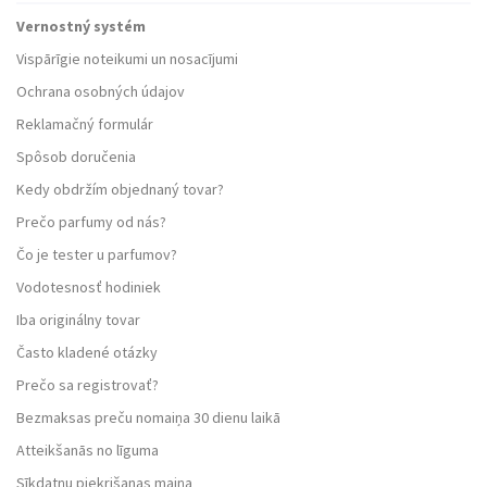
Vernostný systém
Vispārīgie noteikumi un nosacījumi
Ochrana osobných údajov
Reklamačný formulár
Spôsob doručenia
Kedy obdržím objednaný tovar?
Prečo parfumy od nás?
Čo je tester u parfumov?
Vodotesnosť hodiniek
Iba originálny tovar
Často kladené otázky
Prečo sa registrovať?
Bezmaksas preču nomaiņa 30 dienu laikā
Atteikšanās no līguma
Sīkdatņu piekrišanas maiņa