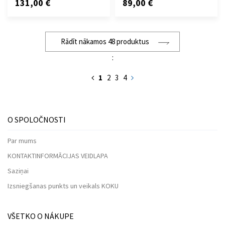
131,00 €
89,00 €
Rādīt nākamos 48 produktus
:
1
2
3
4
O SPOLOČNOSTI
Par mums
KONTAKTINFORMĀCIJAS VEIDLAPA
Saziņai
Izsniegšanas punkts un veikals KOKU
VŠETKO O NÁKUPE