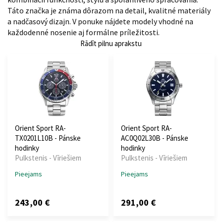
Táto značka je známa dôrazom na detail, kvalitné materiály
a nadčasový dizajn. V ponuke nájdete modely vhodné na
každodenné nosenie aj formálne príležitosti.
Rādīt pilnu aprakstu
Orient Sport RA-
Orient Sport RA-
TX0201L10B - Pánske
AC0Q02L30B - Pánske
hodinky
hodinky
Pulkstenis - Vīriešiem
Pulkstenis - Vīriešiem
Pieejams
Pieejams
243,00 €
291,00 €