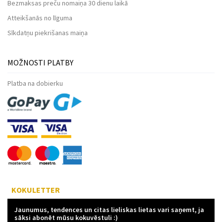
Bezmaksas preču nomaiņa 30 dienu laikā
Atteikšanās no līguma
Sīkdatņu piekrišanas maiņa
MOŽNOSTI PLATBY
Platba na dobierku
KOKULETTER
Jaunumus, tendences un citas lieliskas lietas vari saņemt, ja
sāksi abonēt mūsu kokuvēstuli :)