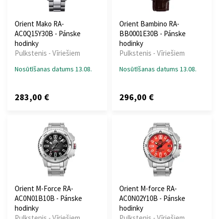
Orient Mako RA-
Orient Bambino RA-
AC0Q15Y30B - Pánske
BB0001E30B - Pánske
hodinky
hodinky
Pulkstenis - Vīriešiem
Pulkstenis - Vīriešiem
Nosūtīšanas datums 13.08.
Nosūtīšanas datums 13.08.
283,00 €
296,00 €
Orient M-Force RA-
Orient M-force RA-
AC0N01B10B - Pánske
AC0N02Y10B - Pánske
hodinky
hodinky
Pulkstenis - Vīriešiem
Pulkstenis - Vīriešiem