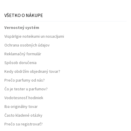
VŠETKO O NÁKUPE
Vernostný systém
Vispārīgie noteikumi un nosacījumi
Ochrana osobných údajov
Reklamačný formulár
Spôsob doručenia
Kedy obdržím objednaný tovar?
Prečo parfumy od nás?
Čo je tester u parfumov?
Vodotesnosť hodiniek
Iba originálny tovar
Často kladené otázky
Prečo sa registrovať?