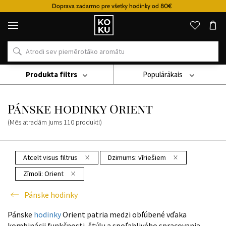
Doprava zadarmo pre všetky hodinky od 80€
Oriģinālie
parfimērijas
izstrādājumi
un
pulksteņi
vienā
vietā
Produkta filtrs
Populārākais
Pulkstenis
Pánske Hodinky
Pánske Hodinky Orient
Pánske hodinky Orient
(Mēs atradām jums
110
produkti
)
Atcelt visus filtrus
Dzimums:
vīriešiem
Zīmoli:
Orient
Pánske hodinky
Pánske
hodinky
Orient patria medzi obľúbené vďaka
kombinácii funkčnosti, štýlu a spoľahlivého spracovania.