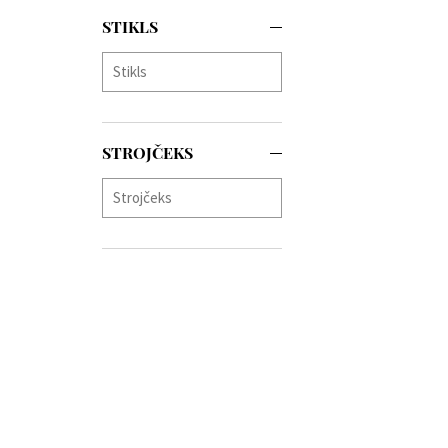
(+12)
STIKLS
Thomas Sabo
(+10)
TIMBERLAND
(+20)
Tommy Hilfiger
(+464)
Traser H3
(+104)
Tsar Bomba
(+42)
STROJČEKS
TW-Steel
(+24)
U-Boat
(+77)
Versace
(+253)
Victorinox
(+68)
Wenger
(+94)
Withings
(+12)
Xiaomi
(+13)
Zeppelin
(+137)