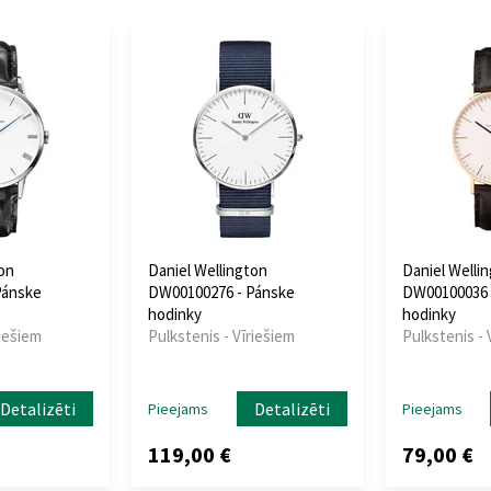
ton
Daniel Wellington
Daniel Welli
Pánske
DW00100276 - Pánske
DW00100036 
hodinky
hodinky
riešiem
Pulkstenis - Vīriešiem
Pulkstenis - 
Detalizēti
Detalizēti
Pieejams
Pieejams
119,00 €
79,00 €