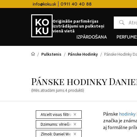
 hodinky od 80€
info@koku.sk
0911 40 40 88
Lojalitātes programma
Oriģinālie parfimērijas
izstrādājumi un pulksteņi
vienā vietā
IZPĀRDOŠANA
PERFUME
Pulkstenis
Pánske Hodinky
Pánske Hodinky Da
Pánske hodinky Dani
(Mēs atradām jums
4
produkti
)
Pánske
hodinky
Atcelt visus filtrus
značka je známa
Dzimums:
vīriešiem
aj formálne príl
Zīmoli:
Daniel Wellington