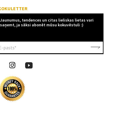
KOKULETTER
Jaunumus, tendences un citas lieliskas lietas vari
saņemt, ja sāksi abonēt mūsu kokuvēstuli :)
E-pasts*