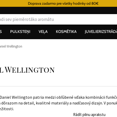
Doprava zadarmo pre všetky hodinky od 80€
S
PULKSTEŅI
VEĻA
KOSMĒTIKA
JUVELIERIZSTRĀD
niel Wellington
el Wellington
Daniel Wellington patria medzi obľúbené vďaka kombinácii funkčno
 dôrazom na detail, kvalitné materiály a nadčasový dizajn. V po
ežitosti.
Rādīt pilnu aprakstu