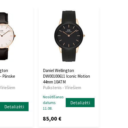
ngton
Daniel Wellington
- Pánske
DW00100611 Iconic Motion
44mm 10ATM
Vīriešiem
Pulkstenis - Vīriešiem
Nosūtīšanas
Detalizēti
datums
Detalizēti
11.08.
85,00 €