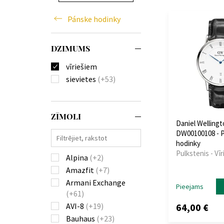
Pánske hodinky
DZIMUMS
vīriešiem
sievietes
(+53)
ZĪMOLI
Daniel Welling
DW00100108 - 
hodinky
Pulkstenis - Vī
Alpina
(+2)
Amazfit
(+7)
Armani Exchange
Pieejams
(+61)
64,00 €
AVI-8
(+19)
Bauhaus
(+23)