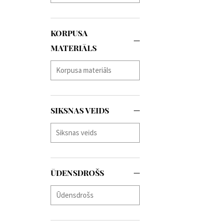
Orient
(+113)
Oris
(+4)
Paul Rich
(+51)
KORPUSA
Perigaum
(+22)
MATERIĀLS
Philipp Plein
(+128)
PICTO
(+92)
Plein Sport
(+2)
Police
(+256)
Roamer
(+26)
SIKSNAS VEIDS
Rotary
(+22)
Rothenschild
(+9)
Sector
(+37)
Skagen
(+18)
Spinnaker
(+23)
ŪDENSDROŠS
Swiss Alpine Military
(+168)
Swiss Military
(+44)
Thomas Earnshaw