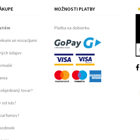
ÁKUPE
MOŽNOSTI PLATBY
ystém
Platba na dobierku
eikumi un nosacījumi
ných údajov
ormulár
enia
objednaný tovar?
 od nás?
u parfumov?
hodiniek