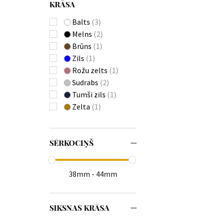
KRĀSA
(+331)
ETT Eco Tech Time
Balts
(3)
(+49)
Melns
(2)
Festina
(+554)
Brūns
(1)
Forever
(+3)
Zils
(1)
Fossil
(+3)
Rožu zelts
(1)
Frederique Constant
Sudrabs
(2)
(+9)
Tumši zils
(1)
Gant
(+39)
Zelta
(1)
Garett
(+1)
Garmin
(+8)
Guess
(+411)
SĒRKOCIŅŠ
Hammer
(+1)
Huawei
(+4)
Hugo Boss
(+260)
38mm - 44mm
Ingersoll
(+82)
Jacques Lemans
SIKSNAS KRĀSA
(+143)