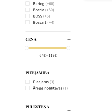
Bering
(+60)
Boccia
(+50)
BOSS
(+5)
Bossart
(+4)
Bulova
(+81)
Burberry
(+22)
CENA
Calvin Klein
(+111)
Carl von Zeyten
(+23)
Carneo
(+18)
64€ - 119€
Casio
(+586)
Citizen
(+176)
Claude Bernard
(+3)
PIEEJAMĪBA
Daniel Wellington
Pieejams
(3)
Diesel
(+136)
Ārējās noliktavās
(1)
Donoval
(+21)
Duxot
(+1)
Edox
(+11)
PULKSTEŅA
Emporio Armani