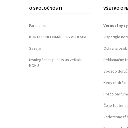
O SPOLOČNOSTI
VŠETKO O N
Par mums
Vernostný s
KONTAKTINFORMĀCIJAS VEIDLAPA
Vispārīgie not
Saziņai
Ochrana osob
Izsniegšanas punkts un veikals
Reklamačný f
KOKU
Spôsob doruč
Kedy obdržím 
Prečo parfumy
Čo je tester 
Vodotesnosť 