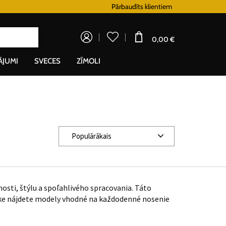
Lojalitātes programma
Pārbaudīts klientiem
Doprava zadarm
0,00 €
ĀJUMI
SVECES
ZĪMOLI
Populārākais
sti, štýlu a spoľahlivého spracovania. Táto
nuke nájdete modely vhodné na každodenné nosenie