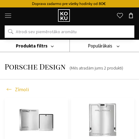
Doprava zadarmo pre všetky hodinky od 80€
Oriģinālie
parfimērijas
izstrādājumi
un
pulksteņi
vienā
vietā
Produkta filtrs
Populārākais
Zīmoli
Porsche Design
Porsche Design
(Mēs atradām jums
2
produkti
)
Zīmoli