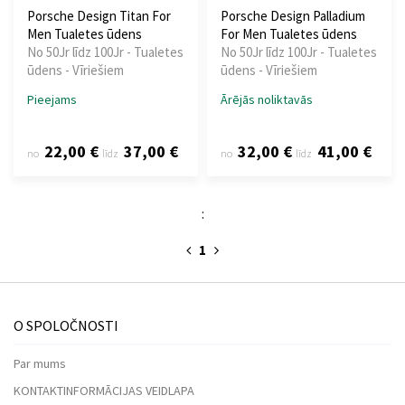
Porsche Design Titan For
Porsche Design Palladium
Men Tualetes ūdens
For Men Tualetes ūdens
No 50Jr līdz 100Jr - Tualetes
No 50Jr līdz 100Jr - Tualetes
ūdens - Vīriešiem
ūdens - Vīriešiem
Pieejams
Ārējās noliktavās
22,00 €
37,00 €
32,00 €
41,00 €
no
līdz
no
līdz
:
1
O SPOLOČNOSTI
Par mums
KONTAKTINFORMĀCIJAS VEIDLAPA