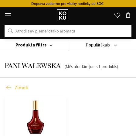
Doprava zadarmo pre všetky hodinky od 80€
Oriģinālie
parfimērijas
izstrādājumi
un
pulksteņi
vienā
vietā
Produkta filtrs
Populārākais
Zīmoli
Pani Walewska
Pani Walewska
(Mēs atradām jums
1
produkts
)
Zīmoli