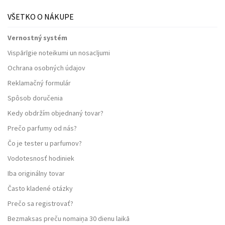
VŠETKO O NÁKUPE
Vernostný systém
Vispārīgie noteikumi un nosacījumi
Ochrana osobných údajov
Reklamačný formulár
Spôsob doručenia
Kedy obdržím objednaný tovar?
Prečo parfumy od nás?
Čo je tester u parfumov?
Vodotesnosť hodiniek
Iba originálny tovar
Často kladené otázky
Prečo sa registrovať?
Bezmaksas preču nomaiņa 30 dienu laikā