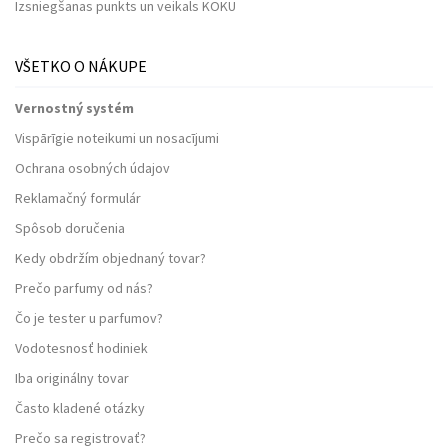
Izsniegšanas punkts un veikals KOKU
VŠETKO O NÁKUPE
Vernostný systém
Vispārīgie noteikumi un nosacījumi
Ochrana osobných údajov
Reklamačný formulár
Spôsob doručenia
Kedy obdržím objednaný tovar?
Prečo parfumy od nás?
Čo je tester u parfumov?
Vodotesnosť hodiniek
Iba originálny tovar
Často kladené otázky
Prečo sa registrovať?