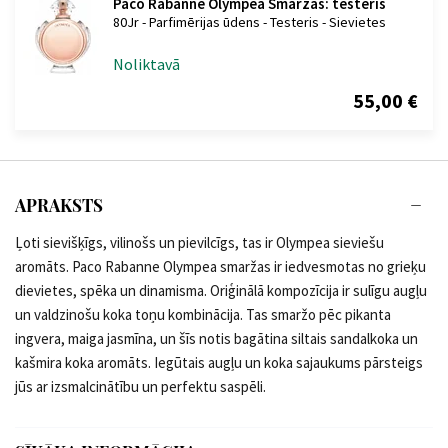
Paco Rabanne Olympea Smaržas: testeris
80Jr - Parfimērijas ūdens - Testeris - Sievietes
Noliktavā
55,00 €
APRAKSTS
Ļoti sievišķīgs, vilinošs un pievilcīgs, tas ir Olympea sieviešu
aromāts. Paco Rabanne Olympea smaržas ir iedvesmotas no grieķu
dievietes, spēka un dinamisma. Oriģinālā kompozīcija ir sulīgu augļu
un valdzinošu koka toņu kombinācija. Tas smaržo pēc pikanta
ingvera, maiga jasmīna, un šīs notis bagātina siltais sandalkoka un
kašmira koka aromāts. Iegūtais augļu un koka sajaukums pārsteigs
jūs ar izsmalcinātību un perfektu saspēli.