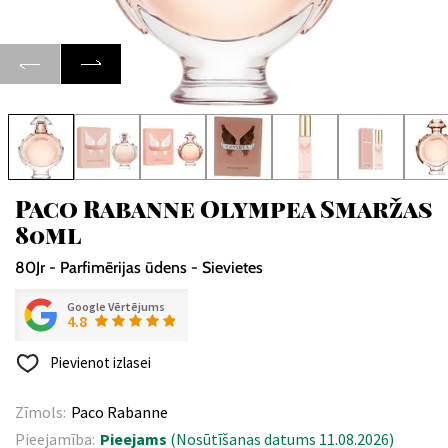
Paco Rabanne Olympea Smaržas
80ml
80Jr - Parfimērijas ūdens - Sievietes
Google Vērtējums
4.8
Pievienot izlasei
Zīmols:
Paco Rabanne
Pieejamība:
Pieejams
(Nosūtīšanas datums 11.08.2026)