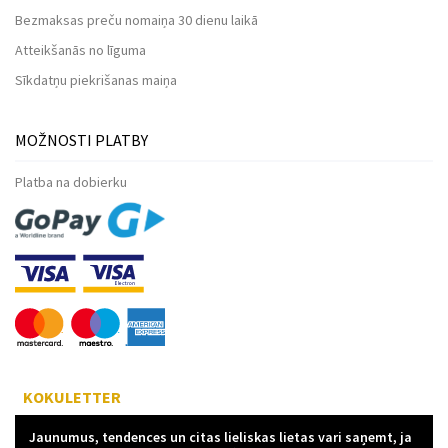
Bezmaksas preču nomaiņa 30 dienu laikā
Atteikšanās no līguma
Sīkdatņu piekrišanas maiņa
MOŽNOSTI PLATBY
Platba na dobierku
KOKULETTER
Jaunumus, tendences un citas lieliskas lietas vari saņemt, ja