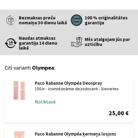
Bezmaksas preču
100 % oriģinalitātes
nomaiņa 30 dienu laikā
garantija
Naudas atmaksas
Mēs atalgojam jūs par
garantija 14 dienu
uzticību
laikā
Citi varianti
Olympea
:
Paco Rabanne Olympéa Deospray
150Jr - Izsmidzināmie dezodoranti - Sievietes
Noliktavā
25,00 €
Paco Rabanne Olympéa ķermeņa losjons