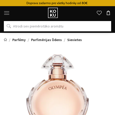
Doprava zadarmo pre všetky hodinky od 80€
Oriģinālie
parfimērijas
izstrādājumi
un
pulksteņi
vienā
vietā
Parfémy
Parfimērijas Ūdens
Sievietes