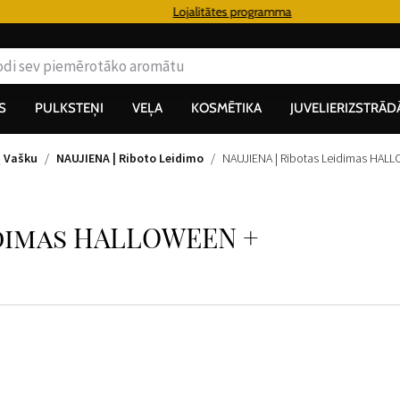
0€
Lojalitātes programma
S
PULKSTEŅI
VEĻA
KOSMĒTIKA
JUVELIERIZSTRĀD
ų Vašku
NAUJIENA | Riboto Leidimo
NAUJIENA | Ribotas Leidimas HAL
idimas HALLOWEEN +