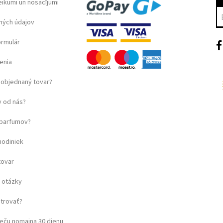
eikumi un nosacījumi
ných údajov
ormulár
enia
objednaný tovar?
 od nás?
u parfumov?
hodiniek
tovar
 otázky
strovať?
eču nomaiņa 30 dienu