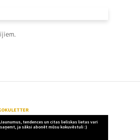
ijiem.
KOKULETTER
Jaunumus, tendences un citas lieliskas lietas vari
saņemt, ja sāksi abonēt mūsu kokuvēstuli :)