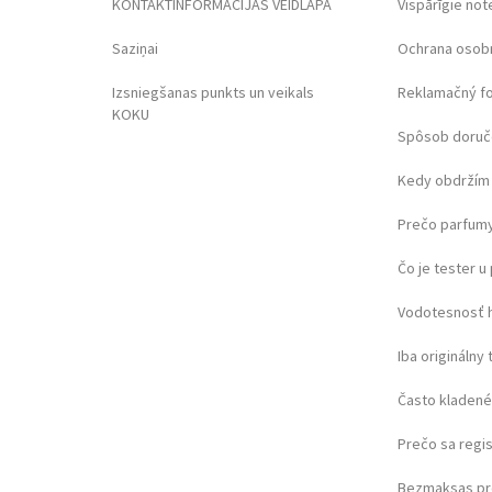
KONTAKTINFORMĀCIJAS VEIDLAPA
Vispārīgie not
Saziņai
Ochrana osob
Izsniegšanas punkts un veikals
Reklamačný f
KOKU
Spôsob doruč
Kedy obdržím 
Prečo parfumy
Čo je tester 
Vodotesnosť 
Iba originálny 
Často kladené
Prečo sa regi
Bezmaksas pr