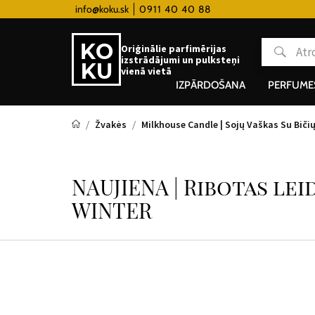
ramma
info@koku.sk
Doprava zadarmo pre všetky hodinky od 8
0911 40 40 88
Oriģinālie parfimērijas
izstrādājumi un pulksteņi
vienā vietā
IZPĀRDOŠANA
PERFUME
Žvakės
Milkhouse Candle | Sojų Vaškas Su Biči
NAUJIENA | Ribotas le
WINTER