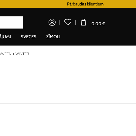
Doprava zadarmo pre všetky hodinky od 80€
Pārbaudīts klientiem
Loj
0,00 €
ĀJUMI
SVECES
ZĪMOLI
LOWEEN + WINTER