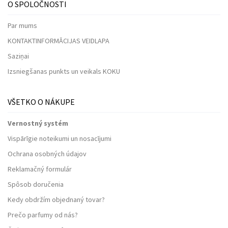
O SPOLOČNOSTI
Par mums
KONTAKTINFORMĀCIJAS VEIDLAPA
Saziņai
Izsniegšanas punkts un veikals KOKU
VŠETKO O NÁKUPE
Vernostný systém
Vispārīgie noteikumi un nosacījumi
Ochrana osobných údajov
Reklamačný formulár
Spôsob doručenia
Kedy obdržím objednaný tovar?
Prečo parfumy od nás?