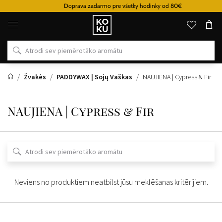
Doprava zadarmo pre všetky hodinky od 80€
Oriģinālie
parfimērijas
izstrādājumi
un
pulksteņi
vienā
vietā
Žvakės
PADDYWAX | Sojų Vaškas
NAUJIENA | Cypress & Fir
NAUJIENA | Cypress & Fir
Neviens no produktiem neatbilst jūsu meklēšanas kritērijiem.