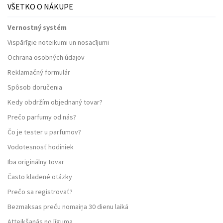
VŠETKO O NÁKUPE
Vernostný systém
Vispārīgie noteikumi un nosacījumi
Ochrana osobných údajov
Reklamačný formulár
Spôsob doručenia
Kedy obdržím objednaný tovar?
Prečo parfumy od nás?
Čo je tester u parfumov?
Vodotesnosť hodiniek
Iba originálny tovar
Často kladené otázky
Prečo sa registrovať?
Bezmaksas preču nomaiņa 30 dienu laikā
Atteikšanās no līguma