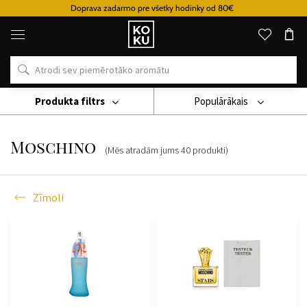
Doprava zadarmo pre všetky hodinky od 80€
Oriģinālie
parfimērijas
izstrādājumi
un
pulksteņi
vienā
vietā
Produkta filtrs
Populārākais
Zīmoli
Moschino
Moschino
(Mēs atradām jums
40
produkti
)
Zīmoli