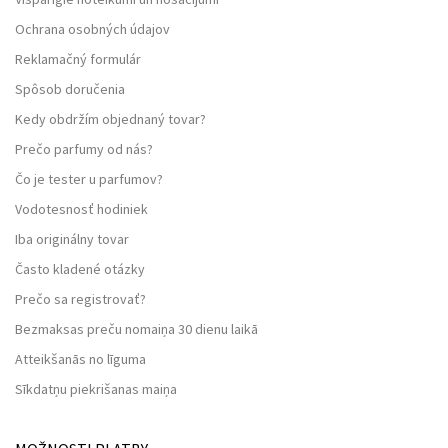
Ochrana osobných údajov
Reklamačný formulár
Spôsob doručenia
Kedy obdržím objednaný tovar?
Prečo parfumy od nás?
Čo je tester u parfumov?
Vodotesnosť hodiniek
Iba originálny tovar
Často kladené otázky
Prečo sa registrovať?
Bezmaksas preču nomaiņa 30 dienu laikā
Atteikšanās no līguma
Sīkdatņu piekrišanas maiņa