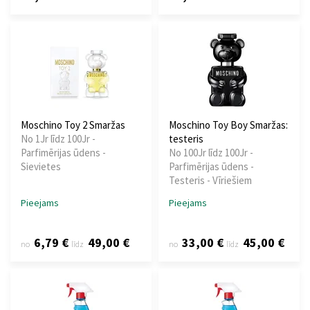
Moschino Toy 2 Smaržas
Moschino Toy Boy Smaržas:
No 1Jr līdz 100Jr -
testeris
Parfimērijas ūdens -
No 100Jr līdz 100Jr -
Sievietes
Parfimērijas ūdens -
Testeris - Vīriešiem
Pieejams
Pieejams
6,79 €
49,00 €
33,00 €
45,00 €
no
līdz
no
līdz