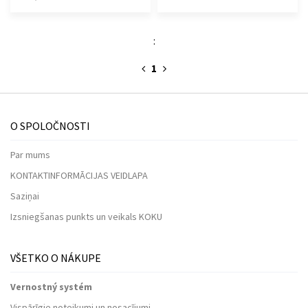
:
1
O SPOLOČNOSTI
Par mums
KONTAKTINFORMĀCIJAS VEIDLAPA
Saziņai
Izsniegšanas punkts un veikals KOKU
VŠETKO O NÁKUPE
Vernostný systém
Vispārīgie noteikumi un nosacījumi