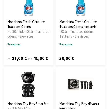
Moschino Fresh Couture
Moschino Fresh Couture
Tualetes ūdens
Tualetes ūdens: testeris
No 30Jr līdz 100Jr - Tualetes
100Jr - Tualetes ūdens -
ūdens - Sievietes
Testeris - Sievietes
Pieejams
Pieejams
21,00 €
41,00 €
30,00 €
no
līdz
Moschino Toy Boy Smaržas
Moschino Toy Boy dāvanu
No 5Jr līdz 50Jr -
komplekts