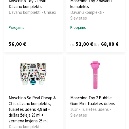
Moschino Toy 2 Pearl
Moschino Toy 2 dāvanu
Dāvanu komplekts
komplekts
Dāvanu komplekti - Unisex
Dāvanu komplekti -
Sievietes
Pieejams
Pieejams
56,00 €
52,00 €
68,00 €
no
līdz
Moschino So Real Cheap &
Moschino Toy 2 Bubble
Chic dāvanu komplekts,
Gum Mini Tualetes ūdens
tualetes ūdens 4,9 ml +
10Jr - Tualetes ūdens -
dušas želeja 25 ml +
Sievietes
ķermeņa losjons 25 ml
Dāvanu komplekti -