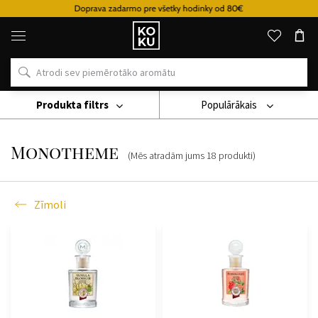
Doprava zadarmo pre všetky hodinky od 80€
Oriģinālie
parfimērijas
izstrādājumi
un
pulksteņi
vienā
vietā
Produkta filtrs
Populārākais
Zīmoli
Monotheme
Monotheme
(Mēs atradām jums
18
produkti
)
Zīmoli