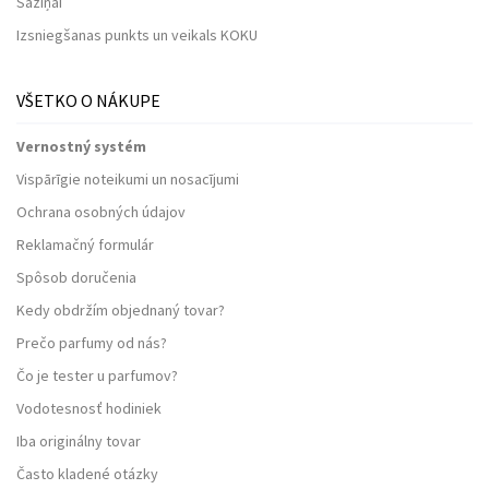
Saziņai
Izsniegšanas punkts un veikals KOKU
VŠETKO O NÁKUPE
Vernostný systém
Vispārīgie noteikumi un nosacījumi
Ochrana osobných údajov
Reklamačný formulár
Spôsob doručenia
Kedy obdržím objednaný tovar?
Prečo parfumy od nás?
Čo je tester u parfumov?
Vodotesnosť hodiniek
Iba originálny tovar
Často kladené otázky