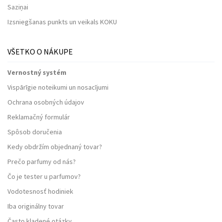
Saziņai
Izsniegšanas punkts un veikals KOKU
VŠETKO O NÁKUPE
Vernostný systém
Vispārīgie noteikumi un nosacījumi
Ochrana osobných údajov
Reklamačný formulár
Spôsob doručenia
Kedy obdržím objednaný tovar?
Prečo parfumy od nás?
Čo je tester u parfumov?
Vodotesnosť hodiniek
Iba originálny tovar
Často kladené otázky