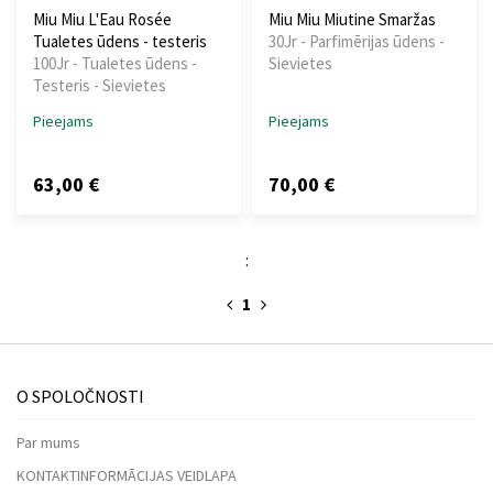
Miu Miu L'Eau Rosée
Miu Miu Miutine Smaržas
Tualetes ūdens - testeris
30Jr - Parfimērijas ūdens -
100Jr - Tualetes ūdens -
Sievietes
Testeris - Sievietes
Pieejams
Pieejams
63,00 €
70,00 €
:
1
O SPOLOČNOSTI
Par mums
KONTAKTINFORMĀCIJAS VEIDLAPA