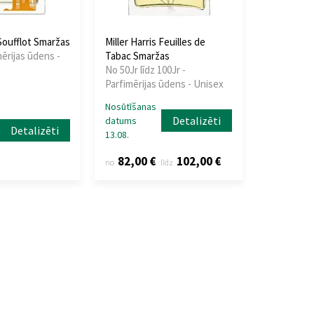
 Soufflot Smaržas
Miller Harris Feuilles de
mērijas ūdens -
Tabac Smaržas
No 50Jr līdz 100Jr -
Parfimērijas ūdens - Unisex
Nosūtīšanas
Detalizēti
datums
Detalizēti
13.08.
82,00 €
102,00 €
no
līdz