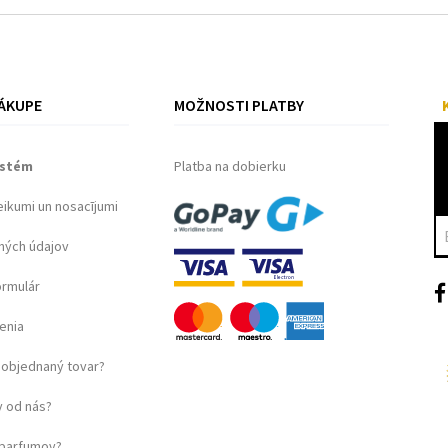
ÁKUPE
MOŽNOSTI PLATBY
ystém
Platba na dobierku
eikumi un nosacījumi
ných údajov
ormulár
enia
objednaný tovar?
 od nás?
u parfumov?