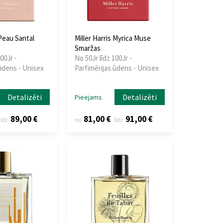
 Peau Santal
Miller Harris Myrica Muse
Smaržas
00Jr -
No 50Jr līdz 100Jr -
ūdens - Unisex
Parfimērijas ūdens - Unisex
Detalizēti
Detalizēti
Pieejams
89,00 €
81,00 €
91,00 €
līdz
no
līdz