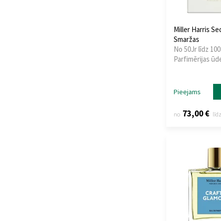
Miller Harris S
Smaržas
No 50Jr līdz 100
Parfimērijas ūd
Pieejams
73,00 €
no
līd