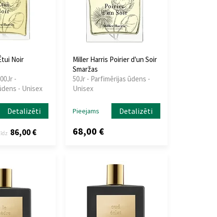
Étui Noir
Miller Harris Poirier d'un Soir
Smaržas
00Jr -
50Jr - Parfimērijas ūdens -
ūdens - Unisex
Unisex
Detalizēti
Detalizēti
Pieejams
68,00 €
86,00 €
līdz