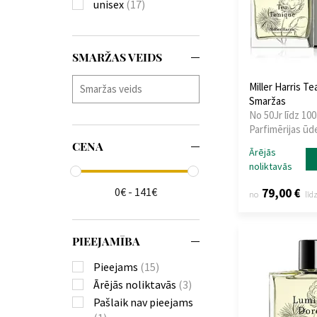
unisex
(17)
SMARŽAS VEIDS
Miller Harris T
Smaržas
No 50Jr līdz 100
Parfimērijas ūd
CENA
Ārējās
noliktavās
0€ - 141€
79,00 €
no
līd
PIEEJAMĪBA
Pieejams
(15)
Ārējās noliktavās
(3)
Pašlaik nav pieejams