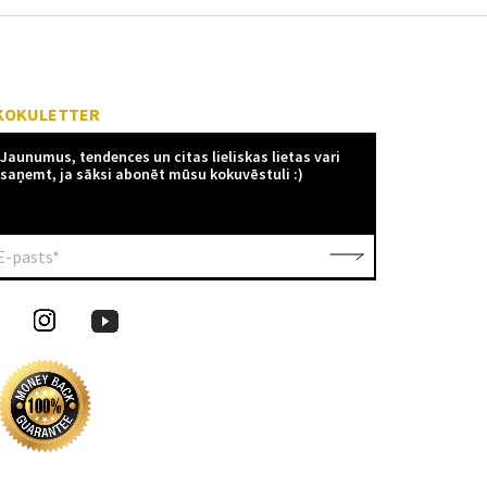
KOKULETTER
Jaunumus, tendences un citas lieliskas lietas vari
saņemt, ja sāksi abonēt mūsu kokuvēstuli :)
E-pasts*