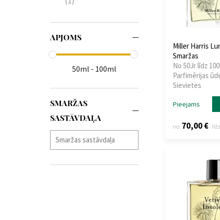
(1)
APJOMS
Miller Harris L
Smaržas
No 50Jr līdz 100
50ml - 100ml
Parfimērijas ūd
Sievietes
SMARŽAS
Pieejams
SASTĀVDAĻA
70,00 €
no
līd