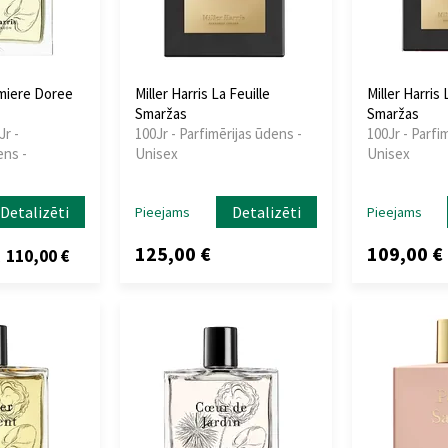
umiere Doree
Miller Harris La Feuille
Miller Harris
Smaržas
Smaržas
Jr -
100Jr - Parfimērijas ūdens -
100Jr - Parfi
ens -
Unisex
Unisex
Detalizēti
Detalizēti
Pieejams
Pieejams
125,00 €
109,00 €
110,00 €
z