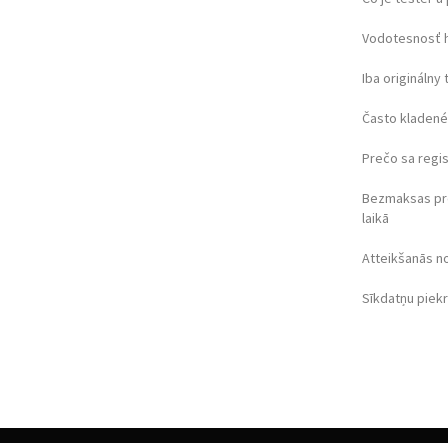
Vodotesnosť 
Iba originálny 
Často kladené
Prečo sa regi
Bezmaksas pr
laikā
Atteikšanās n
Sīkdatņu piek