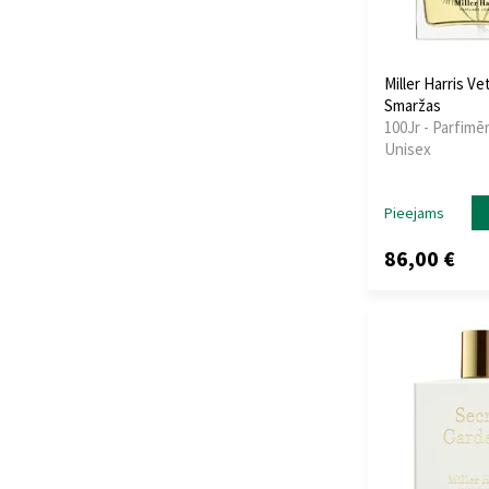
Miller Harris Ve
Smaržas
100Jr - Parfimēr
Unisex
Pieejams
86,00 €