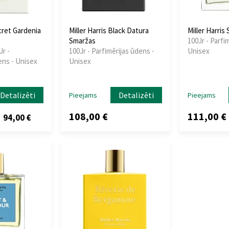
ecret Gardenia
Miller Harris Black Datura
Miller Harris
Smaržas
100Jr - Parfi
Jr -
100Jr - Parfimērijas ūdens -
Unisex
ens - Unisex
Unisex
Detalizēti
Detalizēti
Pieejams
Pieejams
108,00 €
111,00 €
94,00 €
z