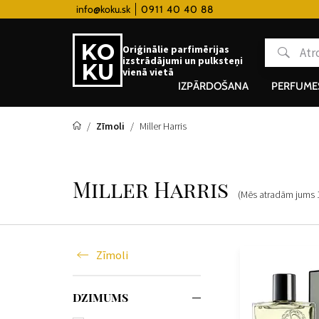
 hodinky od 80€
info@koku.sk
0911 40 40 88
Lojalitātes programma
Oriģinālie parfimērijas
izstrādājumi un pulksteņi
vienā vietā
IZPĀRDOŠANA
PERFUME
Zīmoli
Miller Harris
Miller Harris
(Mēs atradām jums
Zīmoli
DZIMUMS