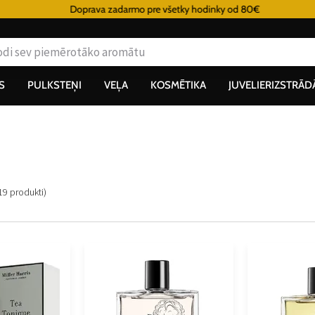
Doprava zadarmo pre všetky hodinky od 80€
S
PULKSTEŅI
VEĻA
KOSMĒTIKA
JUVELIERIZSTRĀD
19
produkti
)