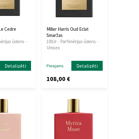
 Le Cedre
Miller Harris Oud Eclat
Smaržas
mērijas ūdens -
100Jr - Parfimērijas ūdens -
Unisex
Detalizēti
Detalizēti
Pieejams
108,00 €