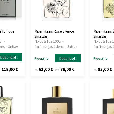
ea Tonique
Miller Harris Rose Silence
Miller Harris 
Smaržas
Smaržas
Jr -
No 50Jr līdz 100Jr -
No 50Jr līdz 1
ens - Unisex
Parfimērijas ūdens - Unisex
Parfimērijas 
Detalizēti
Detalizēti
Pieejams
Pieejams
119,00 €
63,00 €
86,00 €
83,00 €
z
no
līdz
no