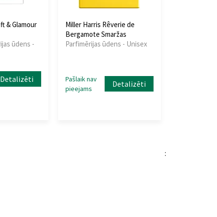
aft & Glamour
Miller Harris Rêverie de
Bergamote Smaržas
ijas ūdens -
Parfimērijas ūdens - Unisex
Detalizēti
Pašlaik nav
Detalizēti
pieejams
: