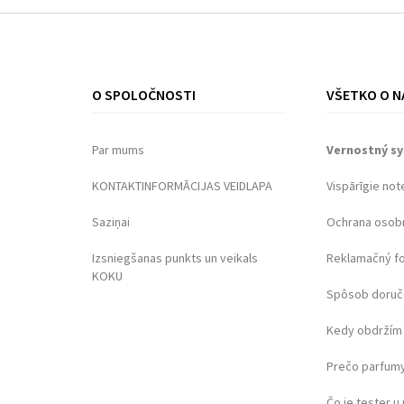
O SPOLOČNOSTI
VŠETKO O N
Par mums
Vernostný s
KONTAKTINFORMĀCIJAS VEIDLAPA
Vispārīgie not
Saziņai
Ochrana osob
Izsniegšanas punkts un veikals
Reklamačný f
KOKU
Spôsob doruč
Kedy obdržím 
Prečo parfumy
Čo je tester 