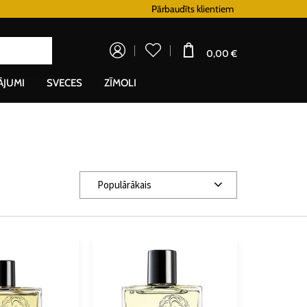
Lojalitātes programma
Pārbaudīts klientiem
Doprava zadarm
0,00 €
ĀJUMI
SVECES
ZĪMOLI
Populārākais