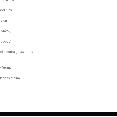
hodiniek
tovar
 otázky
strovať?
eču nomaiņa 30 dienu
o līguma
rišanas maiņa