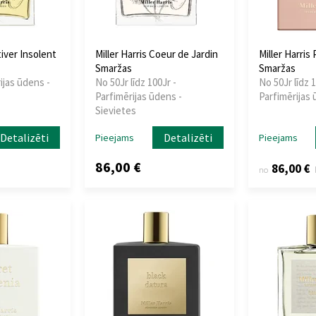
tiver Insolent
Miller Harris Coeur de Jardin
Miller Harris
Smaržas
Smaržas
ijas ūdens -
No 50Jr līdz 100Jr -
No 50Jr līdz 1
Parfimērijas ūdens -
Parfimērijas 
Sievietes
Detalizēti
Detalizēti
Pieejams
Pieejams
86,00 €
86,00 €
no