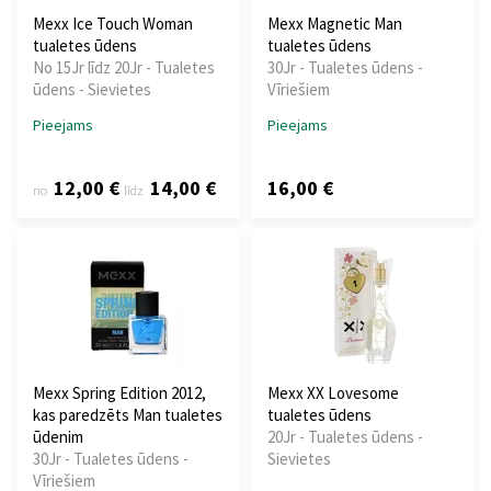
Mexx Ice Touch Woman
Mexx Magnetic Man
tualetes ūdens
tualetes ūdens
No 15Jr līdz 20Jr - Tualetes
30Jr - Tualetes ūdens -
ūdens - Sievietes
Vīriešiem
Pieejams
Pieejams
12,00 €
14,00 €
16,00 €
no
līdz
Mexx Spring Edition 2012,
Mexx XX Lovesome
kas paredzēts Man tualetes
tualetes ūdens
ūdenim
20Jr - Tualetes ūdens -
30Jr - Tualetes ūdens -
Sievietes
Vīriešiem