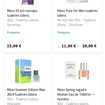
Mexx XX ļoti savvaļas
Mexx Pure for Men tualetes
tualetes ūdens
ūdens
20Jr - Tualetes ūdens -
No 30Jr līdz 50Jr - Tualetes
Sievietes
ūdens - Vīriešiem
Pieejams
Pieejams
15,00 €
11,00 €
20,00 €
no
līdz
Mexx Summer Edition Man
Mexx Spring tagad ir
2014 Tualetes ūdens
Woman Eau de Toilette —
30Jr - Tualetes ūdens -
testeris
Vīriešiem
40Jr - Tualetes ūdens -