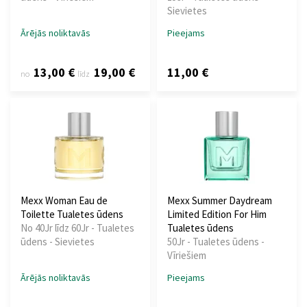
Sievietes
Ārējās noliktavās
Pieejams
13,00 €
19,00 €
11,00 €
no
līdz
Mexx Woman Eau de
Mexx Summer Daydream
Toilette Tualetes ūdens
Limited Edition For Him
No 40Jr līdz 60Jr - Tualetes
Tualetes ūdens
ūdens - Sievietes
50Jr - Tualetes ūdens -
Vīriešiem
Ārējās noliktavās
Pieejams