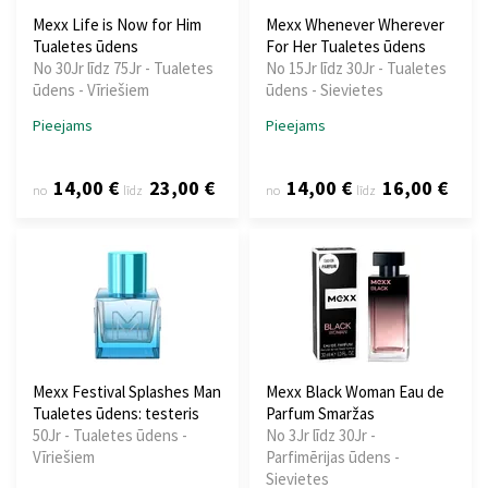
Mexx Life is Now for Him
Mexx Whenever Wherever
Tualetes ūdens
For Her Tualetes ūdens
No 30Jr līdz 75Jr - Tualetes
No 15Jr līdz 30Jr - Tualetes
ūdens - Vīriešiem
ūdens - Sievietes
Pieejams
Pieejams
14,00 €
23,00 €
14,00 €
16,00 €
no
līdz
no
līdz
Mexx Festival Splashes Man
Mexx Black Woman Eau de
Tualetes ūdens: testeris
Parfum Smaržas
50Jr - Tualetes ūdens -
No 3Jr līdz 30Jr -
Vīriešiem
Parfimērijas ūdens -
Sievietes