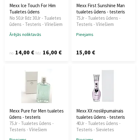
Mexx Ice Touch For Him
Mexx First Sunshine Man
Tualetes ūdens
tualetes ūdens - testeris
No 50Jr līdz 30Jr - Tualetes
75Jr - Tualetes ūdens -
ūdens - Testeris - Vīriešiem
Testeris - Vīriešiem
Ārējās noliktavās
Pieejams
14,00 €
16,00 €
15,00 €
no
līdz
Mexx Pure for Men tualetes
Mexx XX noslēpumainais
ūdens - testeris
tualetes ūdens - testeris
75Jr - Tualetes ūdens -
40Jr - Tualetes ūdens -
Testeris - Vīriešiem
Testeris - Sievietes
Pieejams
Pieejams