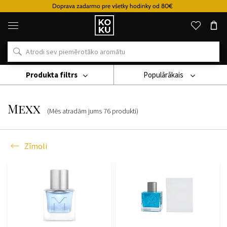
Doprava zadarmo pre všetky hodinky od 80€
Oriģinālie
parfimērijas
izstrādājumi
un
pulksteņi
vienā
vietā
Produkta filtrs
Populārākais
Zīmoli
Mexx
Mexx
(Mēs atradām jums
76
produkti
)
Zīmoli