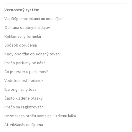
Vernostný systém
Vispārīgie noteikumi un nosacījumi
Ochrana osobných údajov
Reklamačný formulár
Spôsob doručenia
Kedy obdržím objednaný tovar?
Prečo parfumy od nás?
Čo je tester u parfumov?
Vodotesnosť hodiniek
Iba originálny tovar
Často kladené otázky
Prečo sa registrovať?
Bezmaksas preču nomaiņa 30 dienu laikā
Atteikšanās no līguma