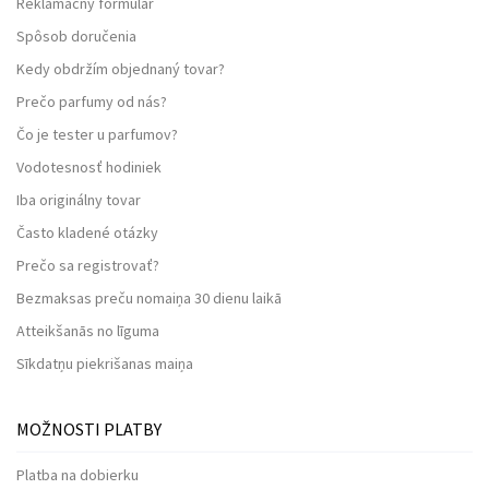
Reklamačný formulár
Spôsob doručenia
Kedy obdržím objednaný tovar?
Prečo parfumy od nás?
Čo je tester u parfumov?
Vodotesnosť hodiniek
Iba originálny tovar
Často kladené otázky
Prečo sa registrovať?
Bezmaksas preču nomaiņa 30 dienu laikā
Atteikšanās no līguma
Sīkdatņu piekrišanas maiņa
MOŽNOSTI PLATBY
Platba na dobierku