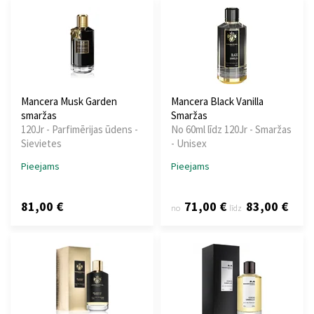
Mancera Musk Garden
Mancera Black Vanilla
smaržas
Smaržas
120Jr - Parfimērijas ūdens -
No 60ml līdz 120Jr - Smaržas
Sievietes
- Unisex
Pieejams
Pieejams
81,00 €
71,00 €
83,00 €
no
līdz