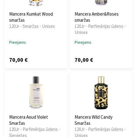
Mancera Kumkat Wood
Mancera Amber&Roses
smaržas
smaržas
120Jr - Smaržas - Unisex
120Jr - Parfimērijas ūdens -
Unisex
Pieejams
Pieejams
70,00 €
70,00 €
Mancera Aoud Violet
Mancera Wild Candy
Smaržas
Smaržas
120Jr - Parfimērijas ūdens -
120Jr - Parfimērijas ūdens -
Sievietes
Unisex