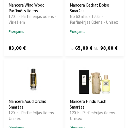
Mancera Wind Wood
Mancera Cedrat Boise
Parfimēts ūdens
Smaržas
120Jr - Parfimērijas ūdens -
No 60ml līdz 120Jr -
Vīriešiem
Parfimērijas ūdens - Unisex
Pieejams
Pieejams
83,00 €
65,00 €
98,00 €
no
līdz
Mancera Aoud Orchid
Mancera Hindu Kush
Smaržas
Smaržas
120Jr - Parfimērijas ūdens -
120Jr - Parfimērijas ūdens -
Unisex
Unisex
Pieejams
Pieejams