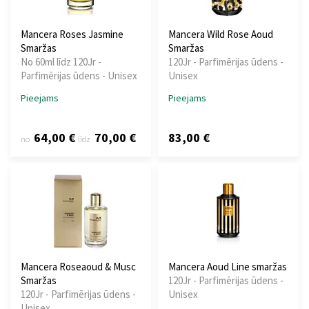
Mancera Roses Jasmine
Mancera Wild Rose Aoud
Smaržas
Smaržas
No 60ml līdz 120Jr -
120Jr - Parfimērijas ūdens -
Parfimērijas ūdens - Unisex
Unisex
Pieejams
Pieejams
64,00 €
70,00 €
83,00 €
no
līdz
Mancera Roseaoud & Musc
Mancera Aoud Line smaržas
Smaržas
120Jr - Parfimērijas ūdens -
120Jr - Parfimērijas ūdens -
Unisex
Unisex