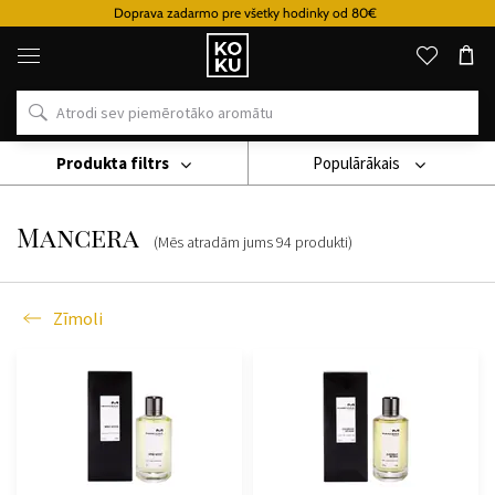
Doprava zadarmo pre všetky hodinky od 80€
Oriģinālie
parfimērijas
izstrādājumi
un
pulksteņi
vienā
vietā
Produkta filtrs
Populārākais
Zīmoli
Mancera
Mancera
(Mēs atradām jums
94
produkti
)
Zīmoli