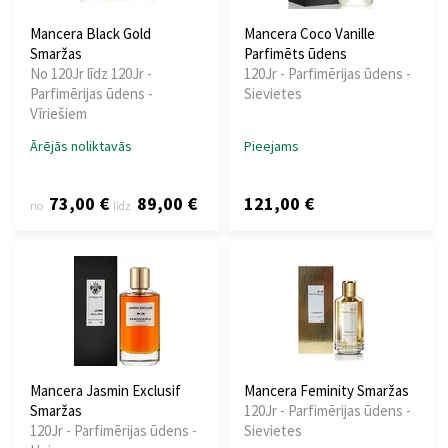
Mancera Black Gold
Mancera Coco Vanille
Smaržas
Parfimēts ūdens
No 120Jr līdz 120Jr -
120Jr - Parfimērijas ūdens -
Parfimērijas ūdens -
Sievietes
Vīriešiem
Ārējās noliktavās
Pieejams
73,00 €
89,00 €
121,00 €
no
līdz
Mancera Jasmin Exclusif
Mancera Feminity Smaržas
Smaržas
120Jr - Parfimērijas ūdens -
120Jr - Parfimērijas ūdens -
Sievietes