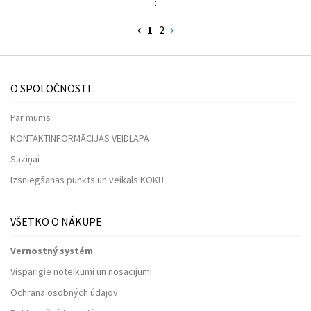
:
1
2
O SPOLOČNOSTI
Par mums
KONTAKTINFORMĀCIJAS VEIDLAPA
Saziņai
Izsniegšanas punkts un veikals KOKU
VŠETKO O NÁKUPE
Vernostný systém
Vispārīgie noteikumi un nosacījumi
Ochrana osobných údajov