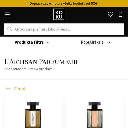
Doprava zadarmo pre všetky hodinky od 80€
Oriģinālie
parfimērijas
izstrādājumi
un
pulksteņi
vienā
vietā
Produkta filtrs
Populārākais
Zīmoli
L'Artisan Parfumeur
L'Artisan Parfumeur
(Mēs atradām jums
4
produkti
)
Zīmoli