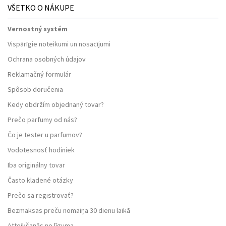
VŠETKO O NÁKUPE
Vernostný systém
Vispārīgie noteikumi un nosacījumi
Ochrana osobných údajov
Reklamačný formulár
Spôsob doručenia
Kedy obdržím objednaný tovar?
Prečo parfumy od nás?
Čo je tester u parfumov?
Vodotesnosť hodiniek
Iba originálny tovar
Často kladené otázky
Prečo sa registrovať?
Bezmaksas preču nomaiņa 30 dienu laikā
Atteikšanās no līguma