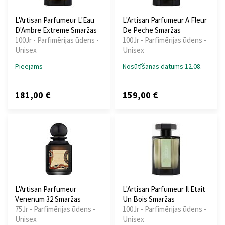
L'Artisan Parfumeur L'Eau
L'Artisan Parfumeur A Fleur
D'Ambre Extreme Smaržas
De Peche Smaržas
100Jr - Parfimērijas ūdens -
100Jr - Parfimērijas ūdens -
Unisex
Unisex
Pieejams
Nosūtīšanas datums 12.08.
181,00 €
159,00 €
L'Artisan Parfumeur
L'Artisan Parfumeur Il Etait
Venenum 32 Smaržas
Un Bois Smaržas
75Jr - Parfimērijas ūdens -
100Jr - Parfimērijas ūdens -
Unisex
Unisex