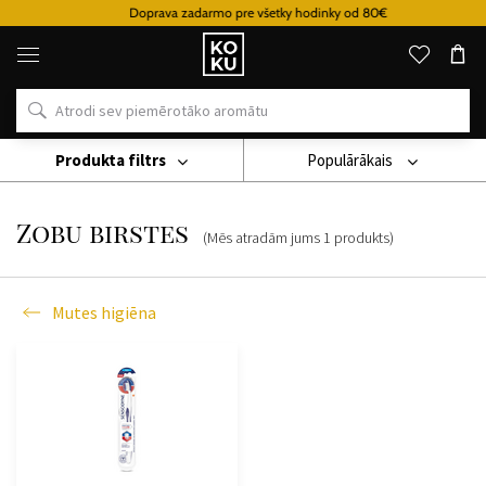
Doprava zadarmo pre všetky hodinky od 80€
Oriģinālie
parfimērijas
izstrādājumi
un
pulksteņi
vienā
vietā
Produkta filtrs
Populārākais
Kozmetika
Mutes Higiēna
Zobu Birstes
Zobu birstes
(Mēs atradām jums
1
produkts
)
Mutes higiēna