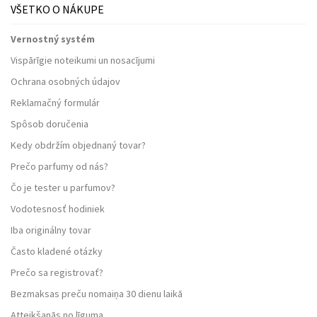
VŠETKO O NÁKUPE
Vernostný systém
Vispārīgie noteikumi un nosacījumi
Ochrana osobných údajov
Reklamačný formulár
Spôsob doručenia
Kedy obdržím objednaný tovar?
Prečo parfumy od nás?
Čo je tester u parfumov?
Vodotesnosť hodiniek
Iba originálny tovar
Často kladené otázky
Prečo sa registrovať?
Bezmaksas preču nomaiņa 30 dienu laikā
Atteikšanās no līguma