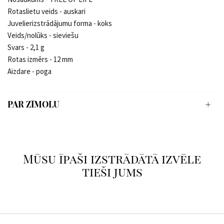
Rotaslietu veids - auskari
Juvelierizstrādājumu forma - koks
Veids/nolūks - sieviešu
Svars - 2,1 g
Rotas izmērs - 12 mm
Aizdare - poga
PAR ZĪMOLU
Mūsu īpaši izstrādātā izvēle
tieši jums