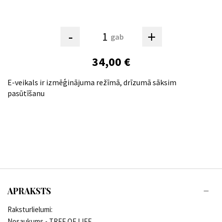
-
+
gab
34,00 €
E-veikals ir izmēģinājuma režīmā, drīzumā sāksim
pasūtīšanu
APRAKSTS
Raksturlielumi:
Nosaukums - TREE OF LIFE