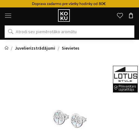
Doprava zadarmo pre všetky hodinky od 80€
Oriģinālie
parfimērijas
izstrādājumi
un
pulksteņi
vienā
vietā
Juvelierizstrādājumi
Sievietes
Pilnvarotais
izplatītājs