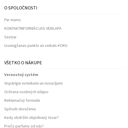
O SPOLOČNOSTI
Par mums
KONTAKTINFORMĀCIJAS VEIDLAPA
Saziņai
Izsniegšanas punkts un veikals KOKU
VŠETKO O NÁKUPE
Vernostný systém
Vispārīgie noteikumi un nosacījumi
Ochrana osobných údajov
Reklamačný formulár
Spôsob doručenia
Kedy obdržím objednaný tovar?
Prečo parfumy od nás?