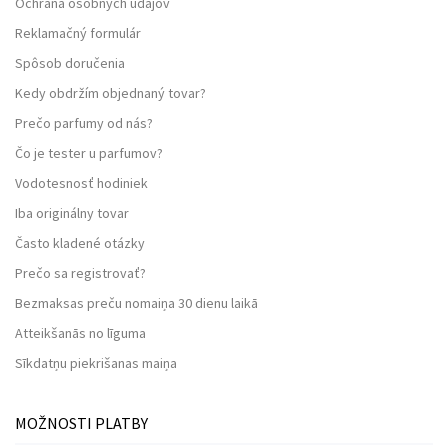
Ochrana osobných údajov
Reklamačný formulár
Spôsob doručenia
Kedy obdržím objednaný tovar?
Prečo parfumy od nás?
Čo je tester u parfumov?
Vodotesnosť hodiniek
Iba originálny tovar
Často kladené otázky
Prečo sa registrovať?
Bezmaksas preču nomaiņa 30 dienu laikā
Atteikšanās no līguma
Sīkdatņu piekrišanas maiņa
MOŽNOSTI PLATBY