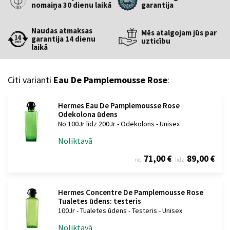
nomaiņa 30 dienu laikā
garantija
Naudas atmaksas
Mēs atalgojam jūs par
garantija 14 dienu
uzticību
laikā
Citi varianti
Eau De Pamplemousse Rose
:
Hermes Eau De Pamplemousse Rose
Odekolona ūdens
No 100Jr līdz 200Jr - Odekolons - Unisex
Noliktavā
71,00 €
89,00 €
no
līdz
Hermes Concentre De Pamplemousse Rose
Tualetes ūdens: testeris
100Jr - Tualetes ūdens - Testeris - Unisex
Noliktavā