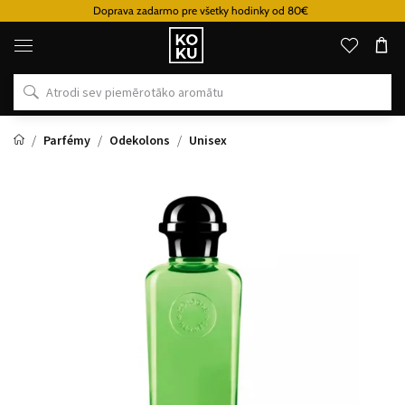
Doprava zadarmo pre všetky hodinky od 80€
Oriģinālie
parfimērijas
izstrādājumi
un
pulksteņi
vienā
vietā
Parfémy
Odekolons
Unisex