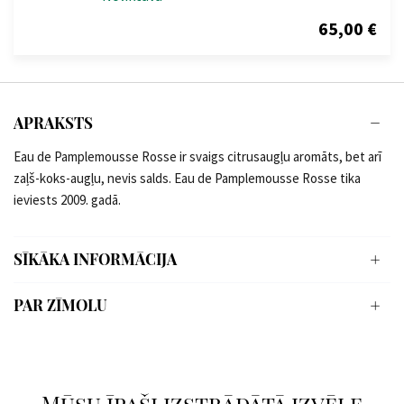
65,00 €
APRAKSTS
Eau de Pamplemousse Rosse ir svaigs citrusaugļu aromāts, bet arī
zaļš-koks-augļu, nevis salds. Eau de Pamplemousse Rosse tika
ieviests 2009. gadā.
SĪKĀKA INFORMĀCIJA
PAR ZĪMOLU
Mūsu īpaši izstrādātā izvēle