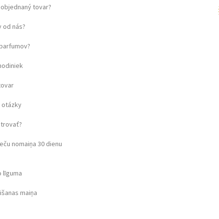
objednaný tovar?
 od nás?
u parfumov?
hodiniek
tovar
 otázky
strovať?
eču nomaiņa 30 dienu
o līguma
rišanas maiņa