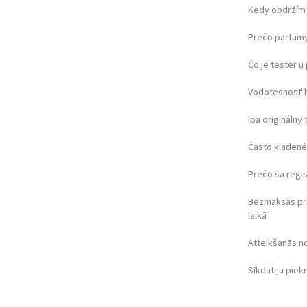
Kedy obdržím 
Prečo parfumy
Čo je tester 
Vodotesnosť 
Iba originálny 
Často kladené
Prečo sa regi
Bezmaksas pr
laikā
Atteikšanās n
Sīkdatņu piek