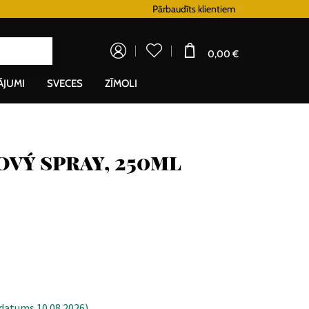
Lojalitātes programma
Pārbaudīts klientiem
Doprava zadarm
0,00 €
ĀJUMI
SVECES
ZĪMOLI
ový spray, 250ml
datums 10.08.2026)