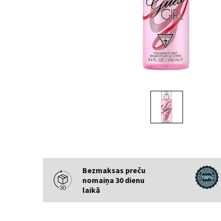
Bezmaksas preču
nomaiņa 30 dienu
laikā