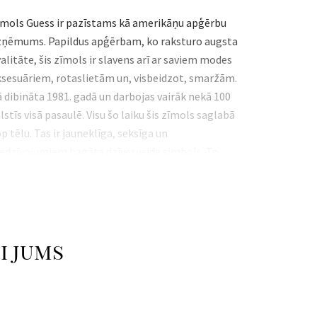
īmols Guess ir pazīstams kā amerikāņu apģērbu
zņēmums. Papildus apģērbam, ko raksturo augsta
alitāte, šis zīmols ir slavens arī ar saviem modes
ksesuāriem, rotaslietām un, visbeidzot, smaržām.
 dibināta 1981. gadā un darbojas vairāk nekā 100
lstīs visā pasaulē. Visu šo laiku šis zīmols saglabā
p tēlu. Tas ir jauneklīga, seksīga un
iedzīvojumiem bagāta dzīvesveida simbols. To
dvesmojusi franču elegance un netradicionāls
lifornijas dzīvesveids.
nterParfums Inc.
ww.guess.eu
i jums