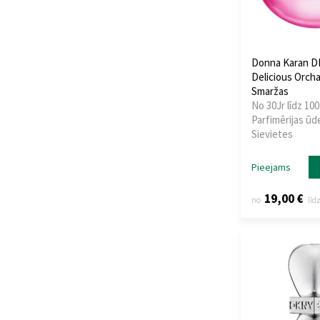
Donna Karan D
Delicious Orcha
Smaržas
No 30Jr līdz 100
Parfimērijas ūd
Sievietes
Pieejams
19,00 €
no
līd