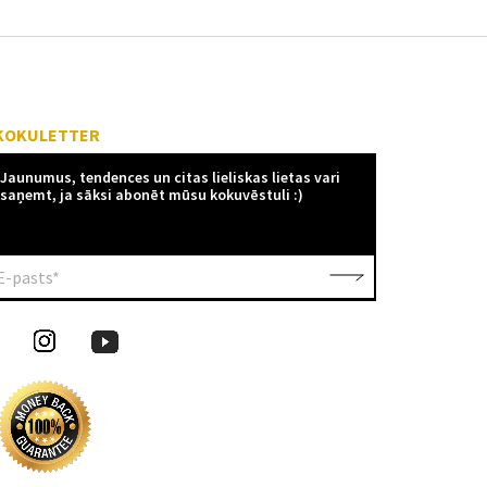
KOKULETTER
Jaunumus, tendences un citas lieliskas lietas vari
saņemt, ja sāksi abonēt mūsu kokuvēstuli :)
E-pasts*