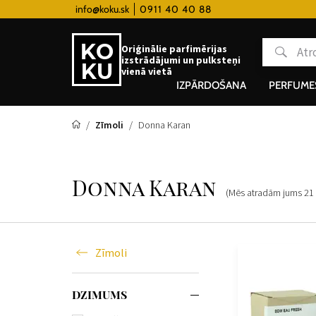
 hodinky od 80€
info@koku.sk
0911 40 40 88
Lojalitātes programma
Oriģinālie parfimērijas
izstrādājumi un pulksteņi
vienā vietā
IZPĀRDOŠANA
PERFUME
Zīmoli
Donna Karan
Donna Karan
(Mēs atradām jums
21
Zīmoli
DZIMUMS