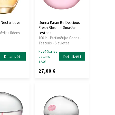
 Nectar Love
Donna Karan Be Delicious
Fresh Blossom Smaržas:
mērijas ūdens -
testeris
100Jr - Parfimērijas ūdens -
Testeris - Sievietes
Nosūtīšanas
Detalizēti
Detalizēti
datums
12.08.
27,00 €