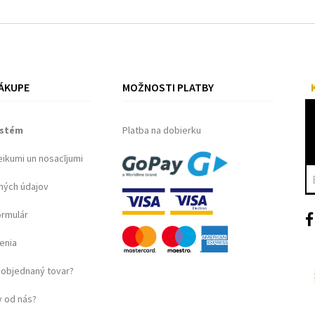
ÁKUPE
MOŽNOSTI PLATBY
ystém
Platba na dobierku
eikumi un nosacījumi
ných údajov
ormulár
enia
objednaný tovar?
 od nás?