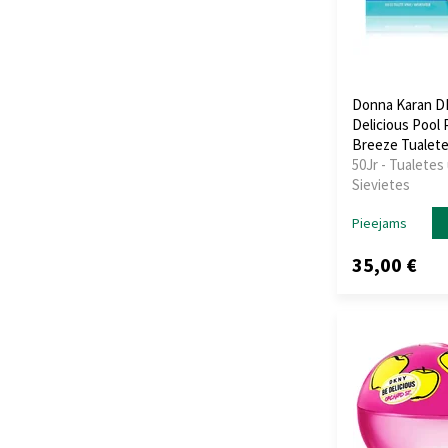
Donna Karan D
Delicious Pool 
Breeze Tualet
50Jr - Tualetes
Sievietes
Pieejams
35,00 €