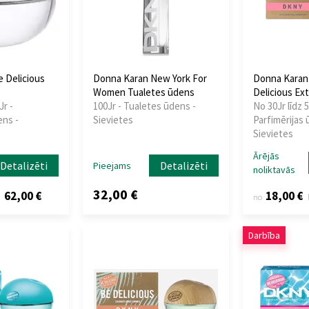
 Delicious
Donna Karan New York For
Donna Karan
Women Tualetes ūdens
Delicious Ex
Jr -
100Jr - Tualetes ūdens -
No 30Jr līdz 5
ens -
Sievietes
Parfimērijas 
Sievietes
Ārējās
Detalizēti
Detalizēti
Pieejams
noliktavās
32,00 €
62,00 €
18,00 €
z
no
Darbība