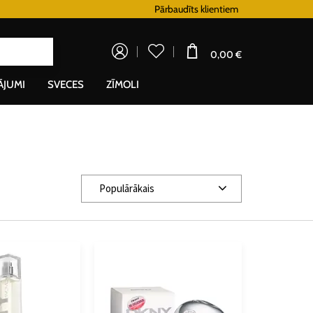
Lojalitātes programma
Pārbaudīts klientiem
Doprava zadarm
0,00 €
ĀJUMI
SVECES
ZĪMOLI
Populārākais