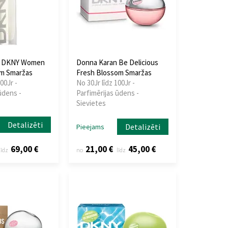
n DKNY Women
Donna Karan Be Delicious
um Smaržas
Fresh Blossom Smaržas
00Jr -
No 30Jr līdz 100Jr -
ūdens -
Parfimērijas ūdens -
Sievietes
Detalizēti
Detalizēti
Pieejams
69,00 €
21,00 €
45,00 €
līdz
no
līdz