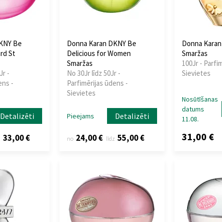
KNY Be
Donna Karan DKNY Be
Donna Karan
rd St
Delicious for Women
Smaržas
Smaržas
100Jr - Parfi
Jr -
No 30Jr līdz 50Jr -
Sievietes
ens -
Parfimērijas ūdens -
Sievietes
Nosūtīšanas
datums
Detalizēti
Detalizēti
Pieejams
11.08.
31,00 €
33,00 €
24,00 €
55,00 €
z
no
līdz