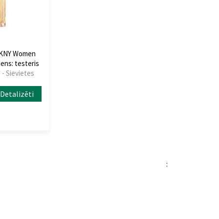
DKNY Women
dens: testeris
- Sievietes
Detalizēti
: