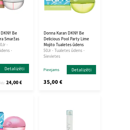
 DKNY Be
Donna Karan DKNY Be
tra Smaržas
Delicious Pool Party Lime
0Jr -
Mojito Tualetes ūdens
ūdens -
50Jr - Tualetes ūdens -
Sievietes
Detalizēti
Detalizēti
Pieejams
35,00 €
24,00 €
līdz