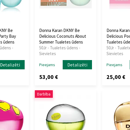
KNY Be
Donna Karan DKNY Be
Donna Karan
Party Bay
Delicious Coconuts About
Delicious Poo
es ūdens
Summer Tualetes ūdens
Tualetes ūd
 ūdens -
50Jr - Tualetes ūdens -
50Jr - Tualet
Sievietes
Sievietes
Detalizēti
Detalizēti
Pieejams
Pieejams
53,00 €
25,00 €
Darbība