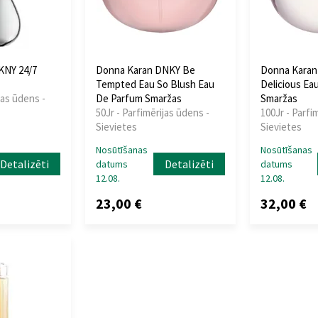
KNY 24/7
Donna Karan DNKY Be
Donna Karan
Tempted Eau So Blush Eau
Delicious Ea
jas ūdens -
De Parfum Smaržas
Smaržas
50Jr - Parfimērijas ūdens -
100Jr - Parfi
Sievietes
Sievietes
Nosūtīšanas
Nosūtīšanas
Detalizēti
Detalizēti
datums
datums
12.08.
12.08.
23,00 €
32,00 €