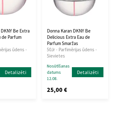
 DKNY Be Extra
Donna Karan DKNY Be
u de Parfum
Delicious Extra Eau de
Parfum Smaržas
mērijas ūdens -
50Jr - Parfimērijas ūdens -
Sievietes
Nosūtīšanas
Detalizēti
Detalizēti
datums
12.08.
25,00 €