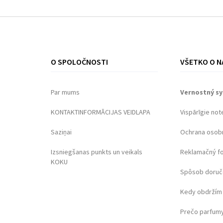
O SPOLOČNOSTI
VŠETKO O N
Par mums
Vernostný s
KONTAKTINFORMĀCIJAS VEIDLAPA
Vispārīgie not
Saziņai
Ochrana osob
Izsniegšanas punkts un veikals
Reklamačný f
KOKU
Spôsob doruč
Kedy obdržím 
Prečo parfumy