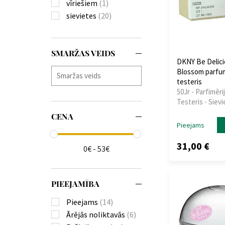
vīriešiem
(1)
sievietes
(20)
SMARŽAS VEIDS
DKNY Be Delici
Blossom parfu
testeris
50Jr - Parfimēri
Testeris - Siev
CENA
Pieejams
31,00 €
0€ - 53€
PIEEJAMĪBA
Pieejams
(14)
Ārējās noliktavās
(6)