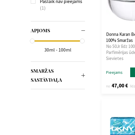
Pašlaik nav pieejams
(1)
APJOMS
Donna Karan Be
100% Smaržas
No 50Jr līdz 100
30ml - 100ml
Parfimērijas ūd
Sievietes
SMARŽAS
Pieejams
SASTĀVDAĻA
47,00 €
no
līd