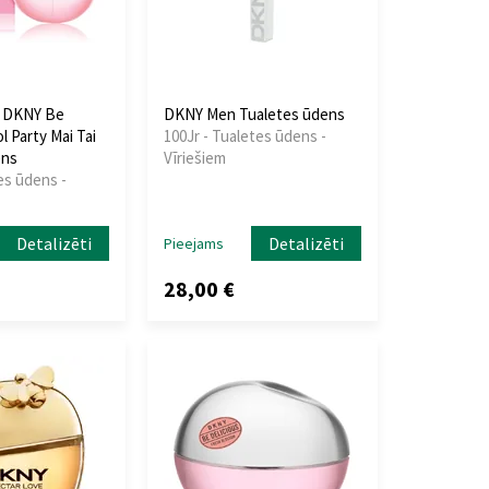
 DKNY Be
DKNY Men Tualetes ūdens
l Party Mai Tai
100Jr - Tualetes ūdens -
ens
Vīriešiem
es ūdens -
Detalizēti
Detalizēti
Pieejams
28,00 €