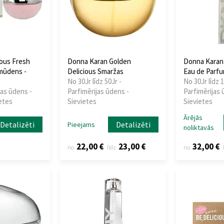
ous Fresh
Donna Karan Golden
Donna Kara
mūdens -
Delicious Smaržas
Eau de Parf
No 30Jr līdz 50Jr -
No 30Jr līdz 1
jas ūdens -
Parfimērijas ūdens -
Parfimērijas 
ietes
Sievietes
Sievietes
Ārējās
Detalizēti
Detalizēti
Pieejams
noliktavās
22,00 €
23,00 €
32,00 €
no
līdz
no