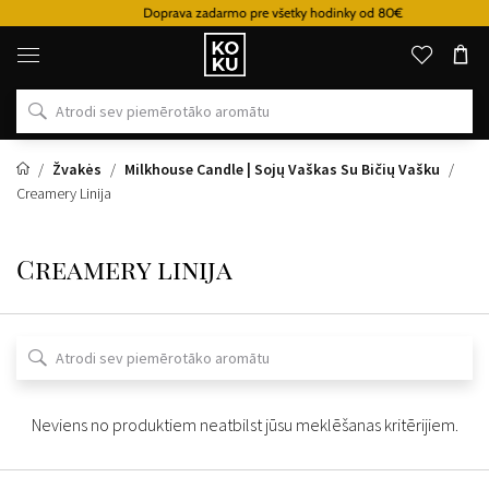
Doprava zadarmo pre všetky hodinky od 80€
Oriģinālie
parfimērijas
izstrādājumi
un
pulksteņi
vienā
vietā
Žvakės
Milkhouse Candle | Sojų Vaškas Su Bičių Vašku
Creamery Linija
Creamery linija
Neviens no produktiem neatbilst jūsu meklēšanas kritērijiem.