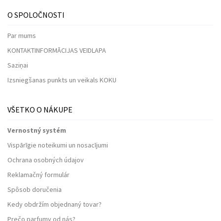
O SPOLOČNOSTI
Par mums
KONTAKTINFORMĀCIJAS VEIDLAPA
Saziņai
Izsniegšanas punkts un veikals KOKU
VŠETKO O NÁKUPE
Vernostný systém
Vispārīgie noteikumi un nosacījumi
Ochrana osobných údajov
Reklamačný formulár
Spôsob doručenia
Kedy obdržím objednaný tovar?
Prečo parfumy od nás?