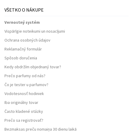
VŠETKO O NÁKUPE
Vernostný systém
Vispārīgie noteikumi un nosacījumi
Ochrana osobných údajov
Reklamačný formulár
Spôsob doručenia
Kedy obdržím objednaný tovar?
Prečo parfumy od nás?
Čo je tester u parfumov?
Vodotesnosť hodiniek
Iba originálny tovar
Často kladené otázky
Prečo sa registrovať?
Bezmaksas preču nomaiņa 30 dienu laikā