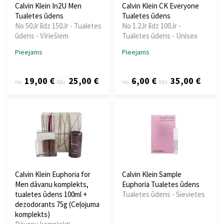
Calvin Klein In2U Men
Calvin Klein CK Everyone
Tualetes ūdens
Tualetes ūdens
No 50Jr līdz 150Jr - Tualetes
No 1.2Jr līdz 100Jr -
ūdens - Vīriešiem
Tualetes ūdens - Unisex
Pieejams
Pieejams
19,00 €
25,00 €
6,00 €
35,00 €
no
līdz
no
līdz
Calvin Klein Euphoria for
Calvin Klein Sample
Men dāvanu komplekts,
Euphoria Tualetes ūdens
tualetes ūdens 100ml +
Tualetes ūdens - Sievietes
dezodorants 75g (Ceļojuma
komplekts)