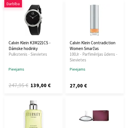
Darbība
Calvin Klein K3M221CS -
Calvin Klein Contradiction
Dámske hodinky
Women Smaržas
Pulkstenis - Sievietes
100Jr - Parfimērijas ūdens -
Sievietes
Pieejams
Pieejams
247,95 €
139,00 €
27,00 €