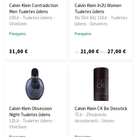
Calvin Klein Contradiction
Calvin Klein In2U Women
Men Tualetes ūdens
Tualetes ūdens
100Jr - Tualetes ūdens -
No 50Jr līdz 150Jr - Tualetes
Vīriešiem
ūdens - Sievietes
Pieejams
Pieejams
31,00 €
21,00 €
27,00 €
no
līdz
Calvin Klein Obsession
Calvin Klein CK Be Deostick
Night Tualetes ūdens
75Jr - Zīmuļveida
125Jr - Tualetes ūdens -
dezodoranti - Unisex
Vīriešiem
Pieejams
Pieejams