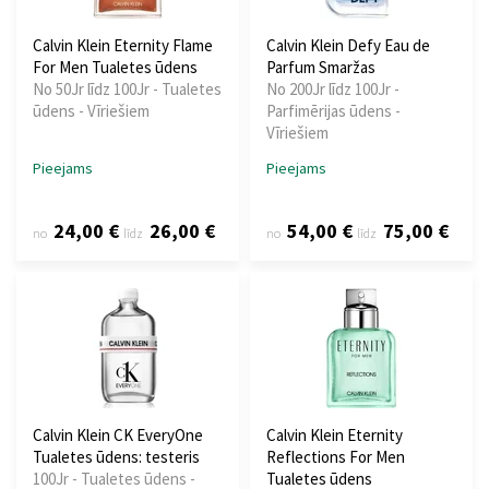
Calvin Klein Eternity Flame
Calvin Klein Defy Eau de
For Men Tualetes ūdens
Parfum Smaržas
No 50Jr līdz 100Jr - Tualetes
No 200Jr līdz 100Jr -
ūdens - Vīriešiem
Parfimērijas ūdens -
Vīriešiem
Pieejams
Pieejams
24,00 €
26,00 €
54,00 €
75,00 €
no
līdz
no
līdz
Calvin Klein CK EveryOne
Calvin Klein Eternity
Tualetes ūdens: testeris
Reflections For Men
100Jr - Tualetes ūdens -
Tualetes ūdens