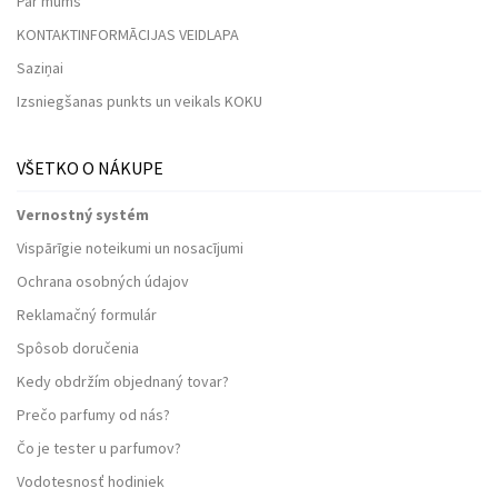
Par mums
KONTAKTINFORMĀCIJAS VEIDLAPA
Saziņai
Izsniegšanas punkts un veikals KOKU
VŠETKO O NÁKUPE
Vernostný systém
Vispārīgie noteikumi un nosacījumi
Ochrana osobných údajov
Reklamačný formulár
Spôsob doručenia
Kedy obdržím objednaný tovar?
Prečo parfumy od nás?
Čo je tester u parfumov?
Vodotesnosť hodiniek