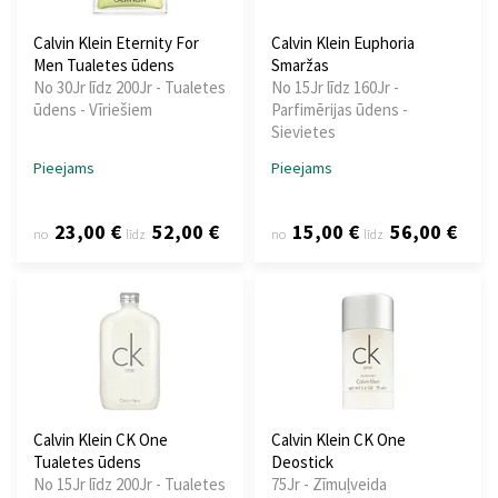
Calvin Klein Eternity For
Calvin Klein Euphoria
Men Tualetes ūdens
Smaržas
No 30Jr līdz 200Jr - Tualetes
No 15Jr līdz 160Jr -
ūdens - Vīriešiem
Parfimērijas ūdens -
Sievietes
Pieejams
Pieejams
23,00 €
52,00 €
15,00 €
56,00 €
no
līdz
no
līdz
Calvin Klein CK One
Calvin Klein CK One
Tualetes ūdens
Deostick
No 15Jr līdz 200Jr - Tualetes
75Jr - Zīmuļveida