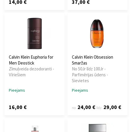
14,00 €
37,00 €
Calvin Klein Euphoria for
Calvin Klein Obsession
Men Deostick
Smaržas
Zīmuļveida dezodoranti -
No 50Jr līdz 100Jr -
Vīriešiem
Parfimērijas ūdens -
Sievietes
Pieejams
Pieejams
16,00 €
24,00 €
29,00 €
no
līdz