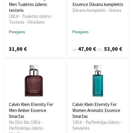
Men Tualetes ūdens:
Essence Dāvanu komplekts
testeris
Dāvanu komplekti - Unisex
100Jr - Tualetes ūdens -
Testeris - Vīriešiem
Pieejams
Pieejams
31,00 €
47,00 €
53,00 €
no
līdz
Calvin Klein Eternity For
Calvin Klein Eternity For
Men Amber Essence
Women Aromatic Essence
Smaržas
Smaržas
No 50Jr līdz 100Jr -
100Jr - Parfimērijas ūdens -
Parfimērijas ūdens -
Sievietes