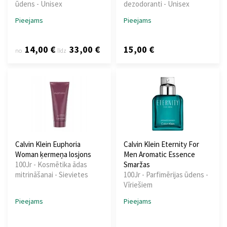
ūdens - Unisex
dezodoranti - Unisex
Pieejams
Pieejams
14,00 €
33,00 €
15,00 €
no
līdz
Calvin Klein Euphoria
Calvin Klein Eternity For
Woman ķermeņa losjons
Men Aromatic Essence
100Jr - Kosmētika ādas
Smaržas
mitrināšanai - Sievietes
100Jr - Parfimērijas ūdens -
Vīriešiem
Pieejams
Pieejams