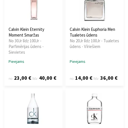
Calvin Klein Eternity
Calvin Klein Euphoria Men
Moment Smaržas
Tualetes ūdens
No 30Jr līdz 100Jr -
No 20Jr līdz 100Jr - Tualetes
Parfimērijas ūdens -
ūdens - Vīriešiem
Sievietes
Pieejams
Pieejams
23,00 €
40,00 €
14,00 €
36,00 €
no
līdz
no
līdz