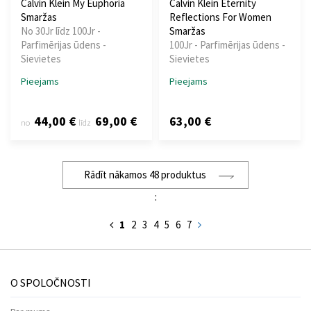
Calvin Klein My Euphoria
Calvin Klein Eternity
Smaržas
Reflections For Women
No 30Jr līdz 100Jr -
Smaržas
Parfimērijas ūdens -
100Jr - Parfimērijas ūdens -
Sievietes
Sievietes
Pieejams
Pieejams
44,00 €
69,00 €
63,00 €
no
līdz
Rādīt nākamos 48 produktus
:
1
2
3
4
5
6
7
O SPOLOČNOSTI