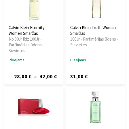
Calvin Klein Eternity
Calvin Klein Truth Woman
Women Smaržas
Smaržas
No 30Jr līdz 100Jr -
100Jr - Parfimērijas ūdens -
Parfimērijas ūdens -
Sievietes
Sievietes
Pieejams
Pieejams
28,00 €
42,00 €
31,00 €
no
līdz