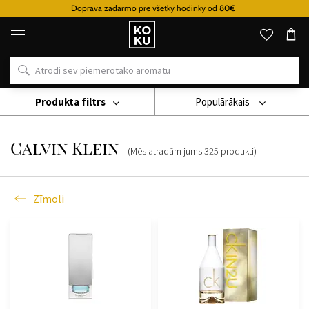
Doprava zadarmo pre všetky hodinky od 80€
Oriģinālie
parfimērijas
izstrādājumi
un
pulksteņi
vienā
vietā
Produkta filtrs
Populārākais
Zīmoli
Calvin Klein
Calvin Klein
(Mēs atradām jums
325
produkti
)
Zīmoli