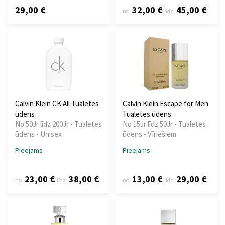
29,00 €
32,00 €
45,00 €
no
līdz
Calvin Klein CK All Tualetes
Calvin Klein Escape for Men
ūdens
Tualetes ūdens
No 50Jr līdz 200Jr - Tualetes
No 15Jr līdz 50Jr - Tualetes
ūdens - Unisex
ūdens - Vīriešiem
Pieejams
Pieejams
23,00 €
38,00 €
13,00 €
29,00 €
no
līdz
no
līdz