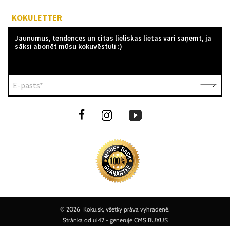
KOKULETTER
Jaunumus, tendences un citas lieliskas lietas vari saņemt, ja
sāksi abonēt mūsu kokuvēstuli :)
E-pasts*
©
2026 Koku.sk, všetky práva vyhradené.
Stránka od
ui42
- generuje
CMS BUXUS