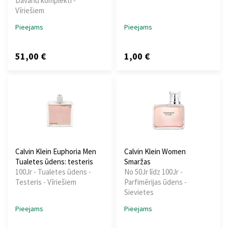
Dāvanu komplekti -
Vīriešiem
Pieejams
Pieejams
51,00 €
1,00 €
Calvin Klein Euphoria Men
Calvin Klein Women
Tualetes ūdens: testeris
Smaržas
100Jr - Tualetes ūdens -
No 50Jr līdz 100Jr -
Testeris - Vīriešiem
Parfimērijas ūdens -
Sievietes
Pieejams
Pieejams