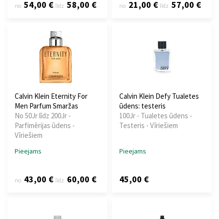
54,00 €
58,00 €
21,00 €
57,00 €
no
līdz
no
līdz
Calvin Klein Eternity For
Calvin Klein Defy Tualetes
Men Parfum Smaržas
ūdens: testeris
No 50Jr līdz 200Jr -
100Jr - Tualetes ūdens -
Parfimērijas ūdens -
Testeris - Vīriešiem
Vīriešiem
Pieejams
Pieejams
43,00 €
60,00 €
45,00 €
no
līdz