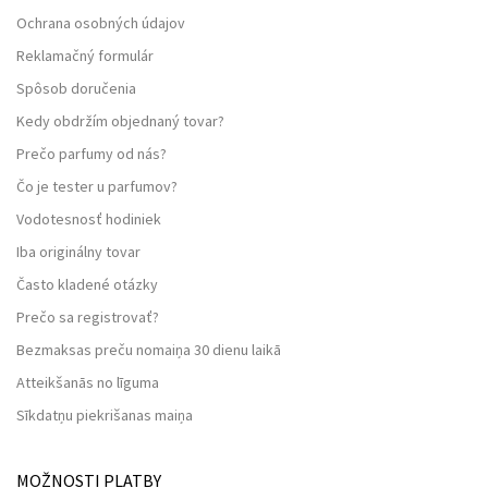
Ochrana osobných údajov
Reklamačný formulár
Spôsob doručenia
Kedy obdržím objednaný tovar?
Prečo parfumy od nás?
Čo je tester u parfumov?
Vodotesnosť hodiniek
Iba originálny tovar
Často kladené otázky
Prečo sa registrovať?
Bezmaksas preču nomaiņa 30 dienu laikā
Atteikšanās no līguma
Sīkdatņu piekrišanas maiņa
MOŽNOSTI PLATBY