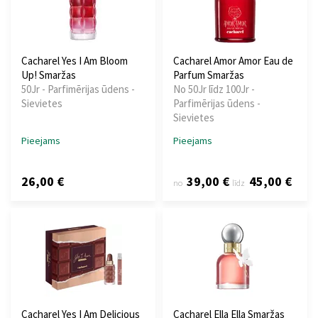
Cacharel Yes I Am Bloom
Cacharel Amor Amor Eau de
Up! Smaržas
Parfum Smaržas
50Jr - Parfimērijas ūdens -
No 50Jr līdz 100Jr -
Sievietes
Parfimērijas ūdens -
Sievietes
Pieejams
Pieejams
26,00 €
39,00 €
45,00 €
no
līdz
Cacharel Yes I Am Delicious
Cacharel Ella Ella Smaržas