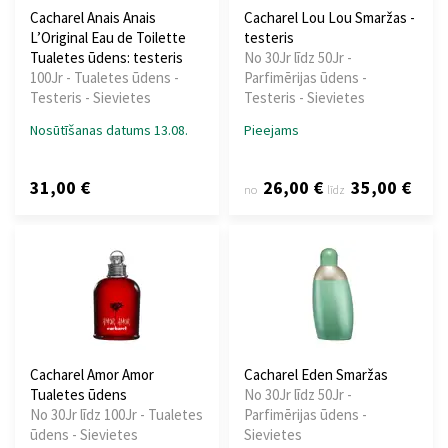
Cacharel Anais Anais
Cacharel Lou Lou Smaržas -
L’Original Eau de Toilette
testeris
Tualetes ūdens: testeris
No 30Jr līdz 50Jr -
100Jr - Tualetes ūdens -
Parfimērijas ūdens -
Testeris - Sievietes
Testeris - Sievietes
Nosūtīšanas datums 13.08.
Pieejams
31,00 €
26,00 €
35,00 €
no
līdz
Cacharel Amor Amor
Cacharel Eden Smaržas
Tualetes ūdens
No 30Jr līdz 50Jr -
No 30Jr līdz 100Jr - Tualetes
Parfimērijas ūdens -
ūdens - Sievietes
Sievietes