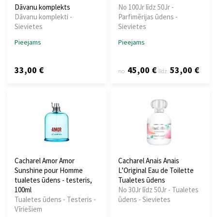
Dāvanu komplekts
No 100Jr līdz 50Jr -
Dāvanu komplekti -
Parfimērijas ūdens -
Sievietes
Sievietes
Pieejams
Pieejams
33,00 €
45,00 €
53,00 €
no
līdz
Cacharel Amor Amor
Cacharel Anais Anais
Sunshine pour Homme
L’Original Eau de Toilette
tualetes ūdens - testeris,
Tualetes ūdens
100ml
No 30Jr līdz 50Jr - Tualetes
Tualetes ūdens - Testeris -
ūdens - Sievietes
Vīriešiem