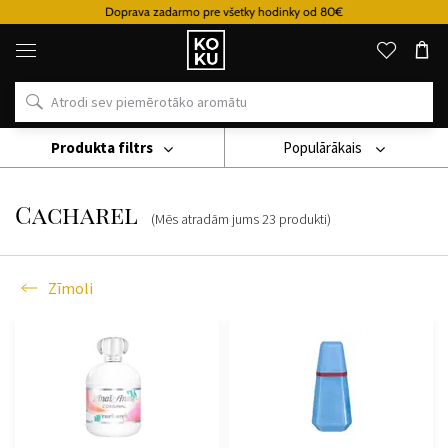
Doprava zadarmo pre všetky hodinky od 80€
Oriģinālie
parfimērijas
izstrādājumi
un
pulksteņi
vienā
vietā
Produkta filtrs
Populārākais
Zīmoli
Cacharel
Cacharel
(Mēs atradām jums
23
produkti
)
Zīmoli