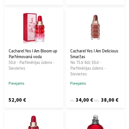
Cacharel Yes I Am Bloom up
Cacharel Yes I Am Delicious
Parfémovaná voda
Smaržas
50Jr - Parfimērijas ūdens -
No 75Jr līdz 50Jr -
Sievietes
Parfimērijas ūdens -
Sievietes
Pieejams
Pieejams
52,00 €
34,00 €
38,00 €
no
līdz