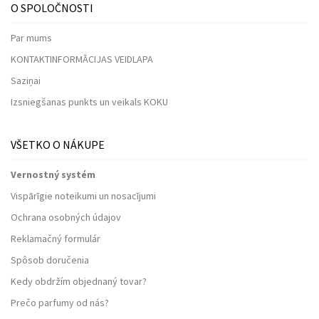
O SPOLOČNOSTI
Par mums
KONTAKTINFORMĀCIJAS VEIDLAPA
Saziņai
Izsniegšanas punkts un veikals KOKU
VŠETKO O NÁKUPE
Vernostný systém
Vispārīgie noteikumi un nosacījumi
Ochrana osobných údajov
Reklamačný formulár
Spôsob doručenia
Kedy obdržím objednaný tovar?
Prečo parfumy od nás?