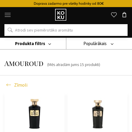
Doprava zadarmo pre všetky hodinky od 80€
Oriģinālie
parfimērijas
izstrādājumi
un
pulksteņi
vienā
vietā
Produkta filtrs
Populārākais
Zīmoli
Amouroud
Amouroud
(Mēs atradām jums
15
produkti
)
Zīmoli