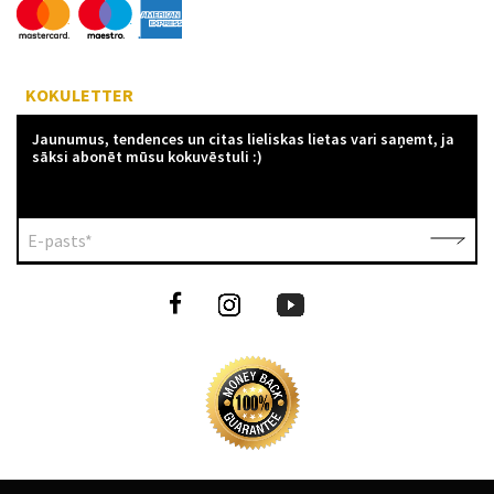
KOKULETTER
Jaunumus, tendences un citas lieliskas lietas vari saņemt, ja
sāksi abonēt mūsu kokuvēstuli :)
E-pasts*