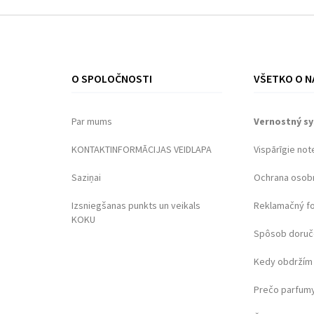
O SPOLOČNOSTI
VŠETKO O N
Par mums
Vernostný s
KONTAKTINFORMĀCIJAS VEIDLAPA
Vispārīgie not
Saziņai
Ochrana osob
Izsniegšanas punkts un veikals
Reklamačný f
KOKU
Spôsob doruč
Kedy obdržím 
Prečo parfumy