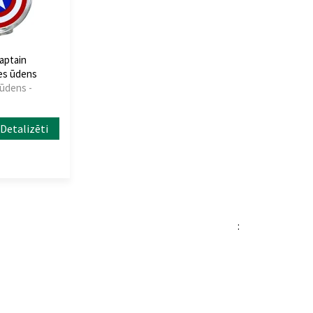
Captain
es ūdens
 ūdens -
Detalizēti
: