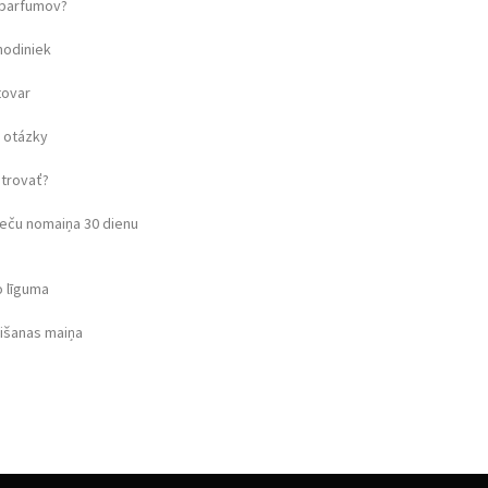
u parfumov?
hodiniek
tovar
 otázky
strovať?
eču nomaiņa 30 dienu
o līguma
rišanas maiņa