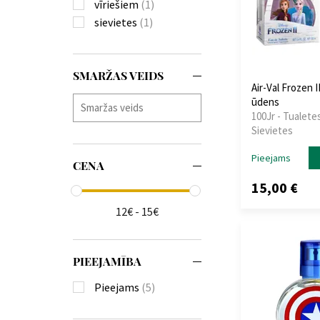
vīriešiem
(1)
sievietes
(1)
SMARŽAS VEIDS
Air-Val Frozen I
ūdens
100Jr - Tualete
Sievietes
Pieejams
CENA
15,00 €
12€ - 15€
PIEEJAMĪBA
Pieejams
(5)