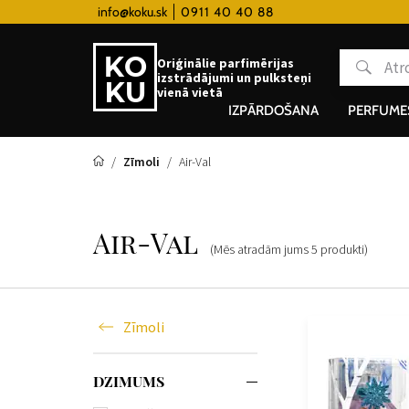
 hodinky od 80€
info@koku.sk
0911 40 40 88
Lojalitātes programma
Oriģinālie parfimērijas
izstrādājumi un pulksteņi
vienā vietā
IZPĀRDOŠANA
PERFUME
Zīmoli
Air-Val
Air-Val
(Mēs atradām jums
5
produkti
)
Zīmoli
DZIMUMS