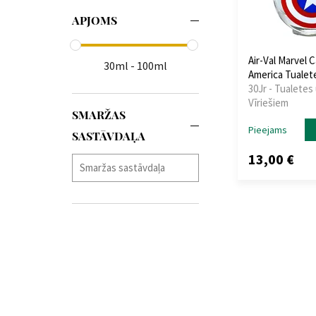
APJOMS
Air-Val Marvel 
30ml - 100ml
America Tualet
30Jr - Tualetes
Vīriešiem
SMARŽAS
Pieejams
SASTĀVDAĻA
13,00 €