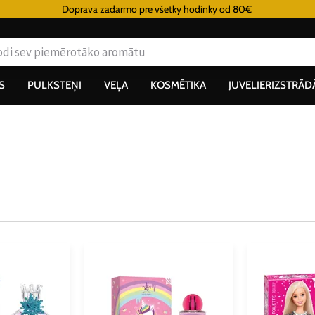
Doprava zadarmo pre všetky hodinky od 80€
S
PULKSTEŅI
VEĻA
KOSMĒTIKA
JUVELIERIZSTRĀD