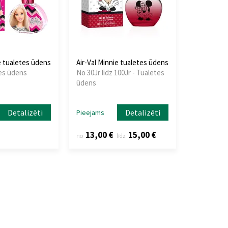
e tualetes ūdens
Air-Val Minnie tualetes ūdens
tes ūdens
No 30Jr līdz 100Jr - Tualetes
ūdens
Detalizēti
Detalizēti
Pieejams
13,00 €
15,00 €
no
līdz