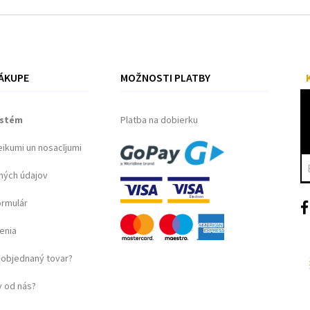
ÁKUPE
MOŽNOSTI PLATBY
ystém
Platba na dobierku
eikumi un nosacījumi
ných údajov
ormulár
enia
objednaný tovar?
 od nás?