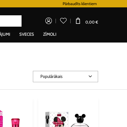
Lojalitātes programma
Pārbaudīts klientiem
Doprava zadarm
0,00 €
ĀJUMI
SVECES
ZĪMOLI
Populārākais