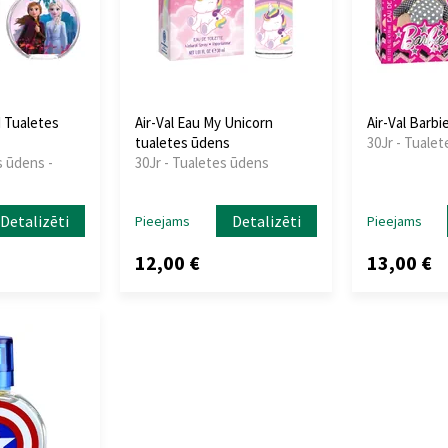
I Tualetes
Air-Val Eau My Unicorn
Air-Val Barbi
tualetes ūdens
30Jr - Tuale
s ūdens -
30Jr - Tualetes ūdens
Detalizēti
Detalizēti
Pieejams
Pieejams
12,00 €
13,00 €