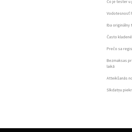
Čo je tester 
Vodotesnosť 
Iba originálny 
Často kladené
Prečo sa regi
Bezmaksas pr
laikā
Atteikšanās n
Sīkdatņu piek