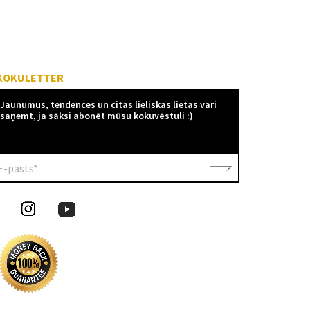
KOKULETTER
Jaunumus, tendences un citas lieliskas lietas vari
saņemt, ja sāksi abonēt mūsu kokuvēstuli :)
E-pasts*