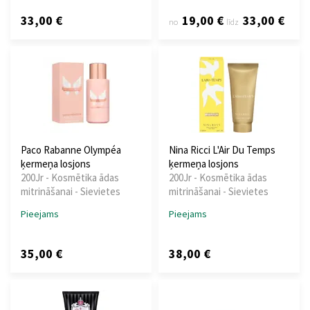
33,00 €
19,00 €
33,00 €
no
līdz
Paco Rabanne Olympéa
Nina Ricci L'Air Du Temps
ķermeņa losjons
ķermeņa losjons
200Jr - Kosmētika ādas
200Jr - Kosmētika ādas
mitrināšanai - Sievietes
mitrināšanai - Sievietes
Pieejams
Pieejams
35,00 €
38,00 €