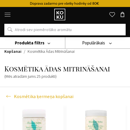
Doprava zadarmo pre všetky hodinky od 80€
Oriģinālie
parfimērijas
izstrādājumi
un
pulksteņi
vienā
vietā
Produkta filtrs
Populārākais
Kozmetika
Kosmētika Ķermenim
Kosmētika Ķermeņa
Kopšanai
Kosmētika Ādas Mitrināšanai
Kosmētika ādas mitrināšanai
(Mēs atradām jums
25
produkti
)
Kosmētika ķermeņa kopšanai