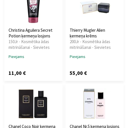
Christina Aguilera Secret
Thierry Mugler Alien
Potion ķermeņa losjons
ķermeņa krēms
150Jr - Kosmētika ādas
200Jr - Kosmētika ādas
mitrināšanai - Sievietes
mitrināšanai - Sievietes
Pieejams
Pieejams
11,00 €
55,00 €
Chanel Coco Noir ķermeņa
Chanel Nr.5 ķermeņa losjons