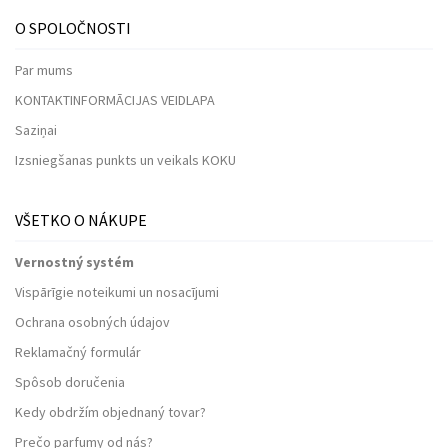
O SPOLOČNOSTI
Par mums
KONTAKTINFORMĀCIJAS VEIDLAPA
Saziņai
Izsniegšanas punkts un veikals KOKU
VŠETKO O NÁKUPE
Vernostný systém
Vispārīgie noteikumi un nosacījumi
Ochrana osobných údajov
Reklamačný formulár
Spôsob doručenia
Kedy obdržím objednaný tovar?
Prečo parfumy od nás?