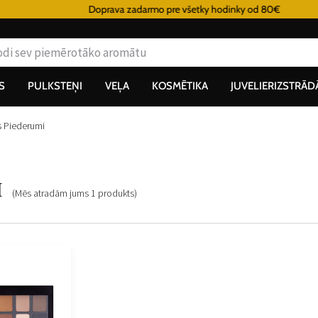
Doprava zadarmo pre všetky hodinky od 80€
S
PULKSTEŅI
VEĻA
KOSMĒTIKA
JUVELIERIZSTRĀD
 Piederumi
i
(Mēs atradām jums
1
produkts
)