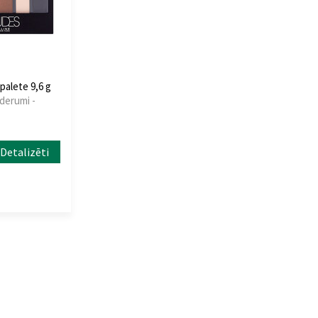
palete 9,6 g
derumi -
Detalizēti