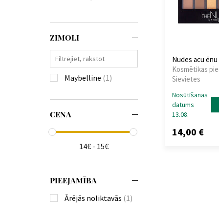
ZĪMOLI
Nudes acu ēnu 
Kosmētikas pie
Maybelline
(1)
Sievietes
Nosūtīšanas
datums
CENA
13.08.
14,00 €
14€ - 15€
PIEEJAMĪBA
Ārējās noliktavās
(1)