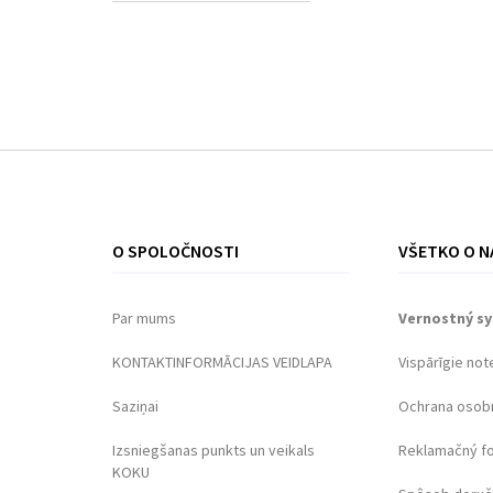
O SPOLOČNOSTI
VŠETKO O N
Par mums
Vernostný s
KONTAKTINFORMĀCIJAS VEIDLAPA
Vispārīgie not
Saziņai
Ochrana osob
Izsniegšanas punkts un veikals
Reklamačný f
KOKU