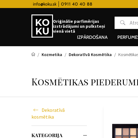
 hodinky od 80€
info@koku.sk
0911 40 40 88
Lojalitātes programma
Oriģinālie parfimērijas
izstrādājumi un pulksteņi
vienā vietā
IZPĀRDOŠANA
PERFUME
Kozmetika
Dekoratīvā Kosmētika
Kosmētikas
Kosmētikas piederum
Dekoratīvā
kosmētika
KATEGORIJA