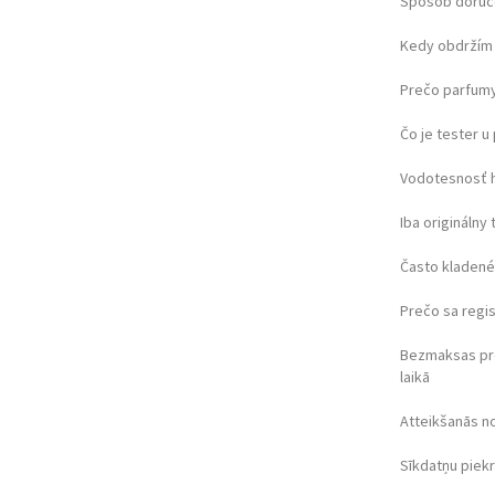
Spôsob doruč
Kedy obdržím 
Prečo parfumy
Čo je tester 
Vodotesnosť 
Iba originálny 
Často kladené
Prečo sa regi
Bezmaksas pr
laikā
Atteikšanās n
Sīkdatņu piek