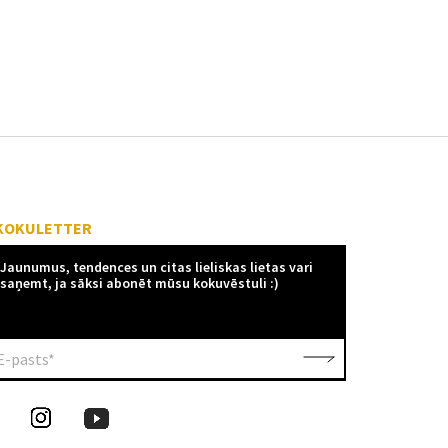
KOKULETTER
Jaunumus, tendences un citas lieliskas lietas vari
saņemt, ja sāksi abonēt mūsu kokuvēstuli :)
E-pasts*