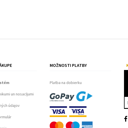
ÁKUPE
MOŽNOSTI PLATBY
ystém
Platba na dobierku
eikumi un nosacījumi
ných údajov
ormulár