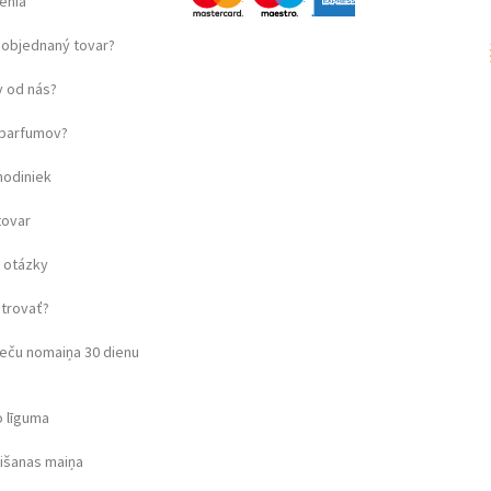
enia
objednaný tovar?
 od nás?
u parfumov?
hodiniek
tovar
 otázky
strovať?
eču nomaiņa 30 dienu
o līguma
rišanas maiņa