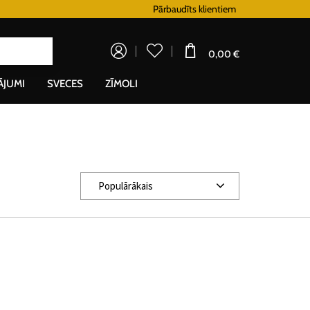
Lojalitātes programma
Pārbaudīts klientiem
Doprava zadarm
0,00 €
ĀJUMI
SVECES
ZĪMOLI
Populārākais